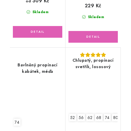
309 Kč
od
229 Kč
Skladem
Skladem
Chlupatý, propínací
Bavlněný propínací
svetřík, lososový
kabátek, méďa
52
56
62
68
74
80
86
74