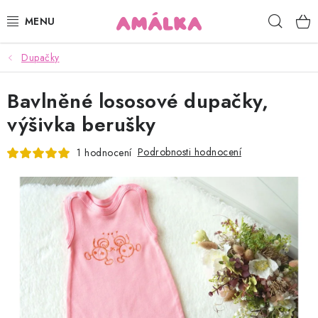
Přejít
Hleda
na
obsah
Dupačky
KOJENECKÉ, DĚTSKÉ OBLEČENÍ
Bavlněné lososové dupačky,
ČEPICE, RUKAVICE, NÁKRČNÍKY
výšivka berušky
OSUŠKY, BRYNDÁKY, DEKY, DOPLŇKY
Podrobnosti hodnocení
1 hodnocení
SOFTSHELL
POUKAZY
KONTAKTY
HODNOCENÍ OBCHODU