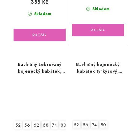
355 Kč
Skladem
Skladem
Bavlněný žebrovaný
Bavlněný kojenecký
kojenecký kabátek,
kabátek tyrkysový,
zelený mojito
malé květinky
52
56
74
80
52
56
62
68
74
80
86