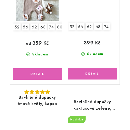
52
56
62
68
74
52
56
62
68
74
80
399 Kč
359 Kč
od
Skladem
Skladem
Bavlněné dupačky
Bavlněné dupačky
tmavé květy, kapsa
kaktusově zelené,
kapsa zvířátka v lese
Novinka