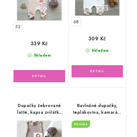
68
52
309 Kč
339 Kč
Skladem
Skladem
Dupačky žebrované
Bavlněné dupačky,
latté, kapsa zvířátka
teplákovina, kamarádi
safari
zvířátka
Novinka