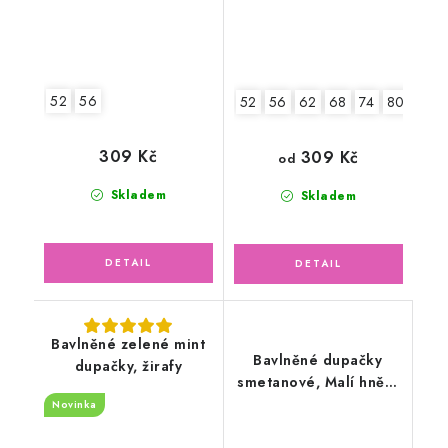
52
56
52
56
62
68
74
80
309 Kč
309 Kč
od
Skladem
Skladem
Bavlněné zelené mint
Bavlněné dupačky
dupačky, žirafy
smetanové, Malí hnědí
medvídci
Novinka