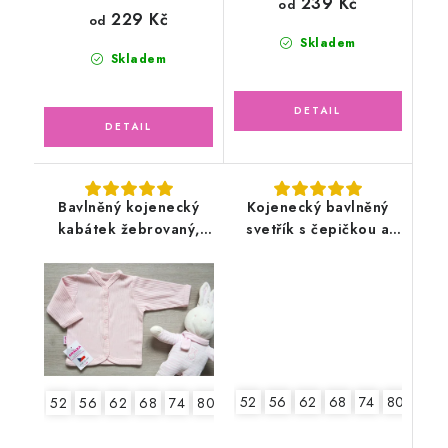
239 Kč
od
229 Kč
od
Skladem
Skladem
Bavlněný kojenecký
Kojenecký bavlněný
kabátek žebrovaný,
svetřík s čepičkou a
světle pudrově růžový
rukavičkami,
smetanový
52
56
62
68
74
80
52
56
62
68
74
80