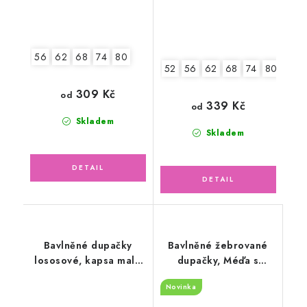
56
62
68
74
80
52
56
62
68
74
80
309 Kč
od
339 Kč
od
Skladem
Skladem
Bavlněné dupačky
Bavlněné žebrované
lososové, kapsa malé
dupačky, Méďa s
srdíčka
růžovou
Novinka