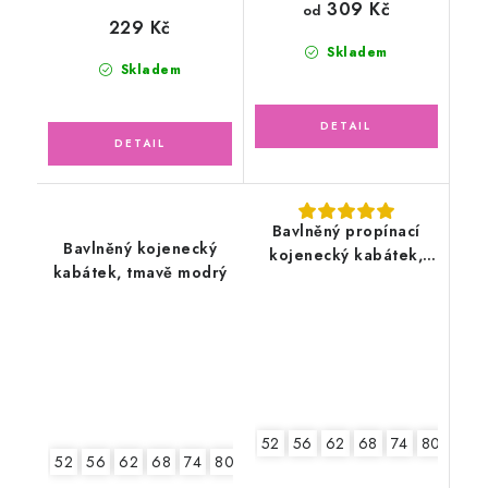
309 Kč
od
229 Kč
Skladem
Skladem
Bavlněný propínací
Bavlněný kojenecký
kojenecký kabátek,
kabátek, tmavě modrý
květy
52
56
62
68
74
80
86
52
56
62
68
74
80
86