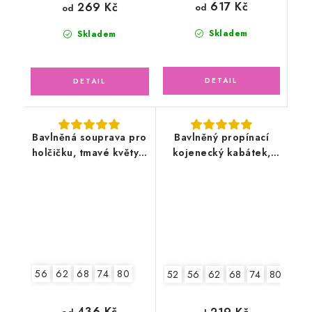
617 Kč
269 Kč
od
od
Skladem
Skladem
Bavlněná souprava pro
Bavlněný propínací
holčičku, tmavé květy s
kojenecký kabátek,
čepicí
sytě lososový
56
62
68
74
80
52
56
62
68
74
80
86
436 Kč