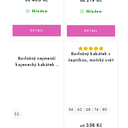
219 Kč
od
od
Skladem
Skladem
Bavlněný kabátek s
Bavlněný nejmenší
čepičkou, mořský svět
kojenecký kabátek s
čepičkou, květinky
56
62
68
74
80
52
358 Kč
od