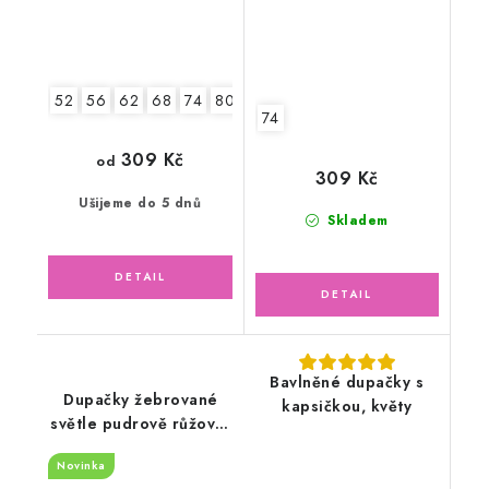
52
56
62
68
74
80
74
309 Kč
od
309 Kč
Ušijeme do 5 dnů
Skladem
Bavlněné dupačky s
Dupačky žebrované
kapsičkou, květy
světle pudrově růžové,
kapsa květinky
Novinka