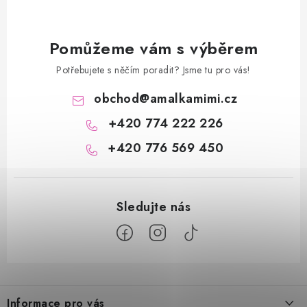
Pomůžeme vám s výběrem
Potřebujete s něčím poradit? Jsme tu pro vás!
obchod
@
amalkamimi.cz
+420 774 222 226
+420 776 569 450
Z
á
Informace pro vás