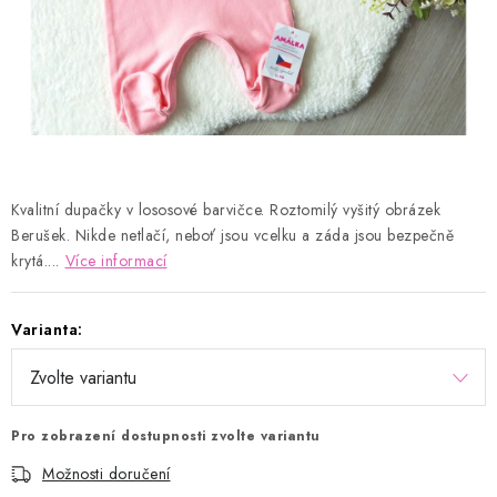
Kontakty
Proč AMÁLKA?
Doprava a platba
Tabulka velikostí
Postup pro vrácení a výměnu
Velkoobchod
Obchodní podmínky
Podmínky ochrany osobních údajů
Blog
Kvalitní dupačky v lososové barvičce. Roztomilý vyšitý obrázek
Berušek. Nikde netlačí, neboť jsou vcelku a záda jsou bezpečně
krytá....
Více informací
Varianta:
Pro zobrazení dostupnosti zvolte variantu
Možnosti doručení