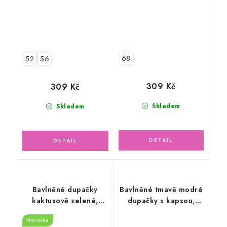
68
52
56
309 Kč
309 Kč
Skladem
Skladem
Bavlněné dupačky
Bavlněné tmavě modré
kaktusově zelené,
dupačky s kapsou,
kapsa zvířátka v lese
mořský svět
Novinka