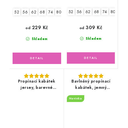
52
56
62
68
74
80
86
52
56
62
68
74
80
86
309 Kč
229 Kč
od
od
Skladem
Skladem
Propínací kabátek
Bavlněný propínací
jersey, barevné
kabátek, jemný
květinky
ažurový vzor, světle
Novinka
pudrový