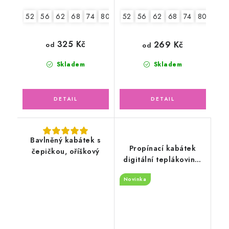
52
56
62
68
74
80
86
52
56
62
68
74
80
86
325 Kč
269 Kč
od
od
Skladem
Skladem
Bavlněný kabátek s
Propínací kabátek
čepičkou, oříškový
digitální teplákovina,
medvědí holčička
Novinka