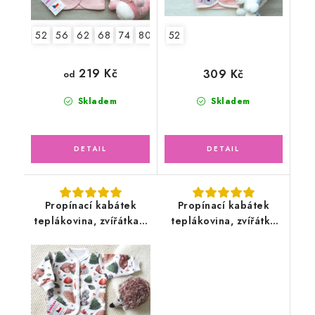
52
56
62
68
74
80
86
52
219 Kč
309 Kč
od
Skladem
Skladem
Propínací kabátek
Propínací kabátek
teplákovina, zvířátka v
teplákovina, zvířátka
lese
safari