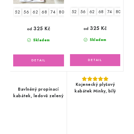
52
56
62
68
74
80
86
52
56
62
68
74
80
86
325 Kč
325 Kč
od
od
Skladem
Skladem
Kojenecký plyšový
Bavlněný propínací
kabátek Minky, bílý
kabátek, ledově zelený