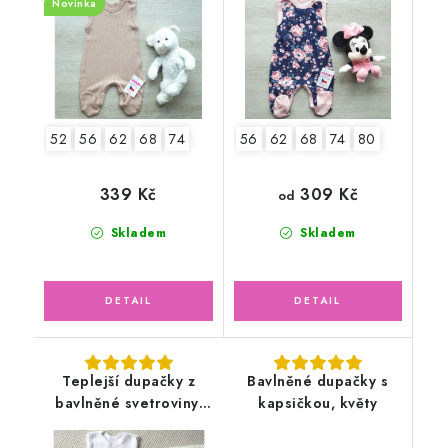
Novinka
52
56
62
68
74
56
62
68
74
80
309 Kč
339 Kč
od
Skladem
Skladem
Teplejší dupačky z
Bavlněné dupačky s
bavlněné svetroviny,
kapsičkou, květy
bílé