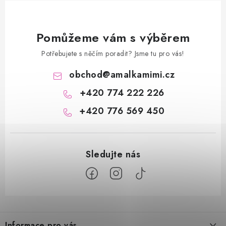
Pomůžeme vám s výběrem
Potřebujete s něčím poradit? Jsme tu pro vás!
obchod
@
amalkamimi.cz
+420 774 222 226
+420 776 569 450
Z
á
Informace pro vás