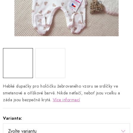
Kontakty
Proč AMÁLKA?
Doprava a platba
Tabulka velikostí
Postup pro vrácení a výměnu
Velkoobchod
Obchodní podmínky
Podmínky ochrany osobních údajů
Blog
Hebké dupačky pro holčičku žebrovaného vzoru se srdíčky ve
smetanové a oříškové barvě. Nikde netlačí, neboť jsou vcelku a
záda jsou bezpečně krytá.
Více informací
Varianta: