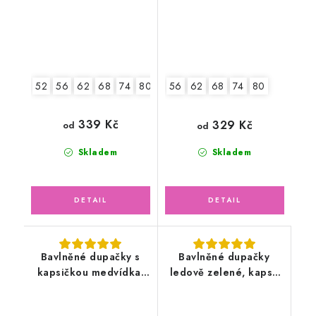
52
56
62
68
74
80
56
62
68
74
80
339 Kč
329 Kč
od
od
Skladem
Skladem
Bavlněné dupačky s
Bavlněné dupačky
kapsičkou medvídka,
ledově zelené, kapsa
světle šedé
dino