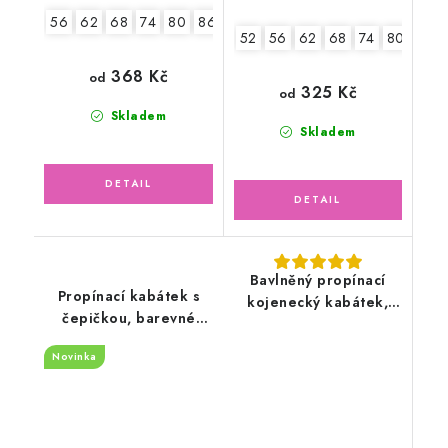
56
62
68
74
80
86
52
56
62
68
74
80
86
368 Kč
od
325 Kč
od
Skladem
Skladem
Bavlněný propínací
Propínací kabátek s
kojenecký kabátek,
čepičkou, barevné
bílý
květinky
Novinka