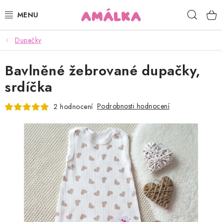
Přejít
Hleda
na
obsah
Dupačky
KOJENECKÉ, DĚTSKÉ OBLEČENÍ
Bavlněné žebrované dupačky,
ČEPICE, RUKAVICE, NÁKRČNÍKY
srdíčka
OSUŠKY, BRYNDÁKY, DEKY, DOPLŇKY
Podrobnosti hodnocení
2 hodnocení
SOFTSHELL
POUKAZY
KONTAKTY
HODNOCENÍ OBCHODU