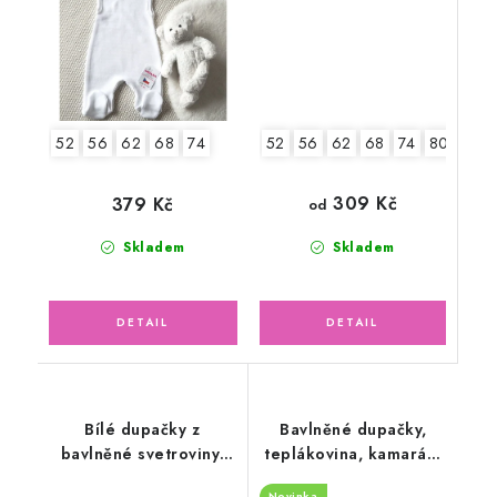
52
56
62
68
74
80
52
56
62
68
74
309 Kč
379 Kč
od
Skladem
Skladem
Bílé dupačky z
Bavlněné dupačky,
bavlněné svetroviny,
teplákovina, kamarádi
pudrově růžová kapsa
zvířátka
Novinka