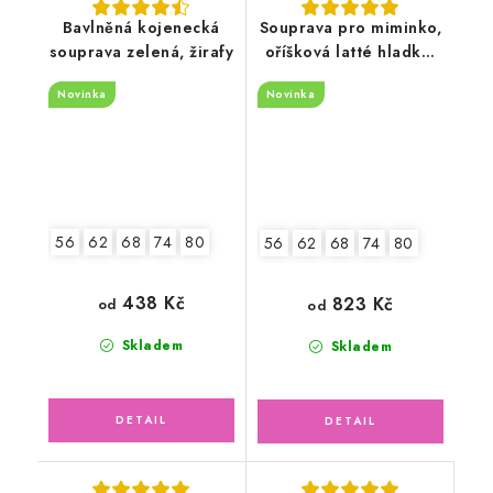
Bavlněná kojenecká
Souprava pro miminko,
souprava zelená, žirafy
oříšková latté hladká,
zvířátka safari
Novinka
Novinka
56
62
68
74
80
56
62
68
74
80
438 Kč
823 Kč
od
od
Skladem
Skladem