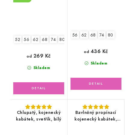
56
62
68
74
80
52
56
62
68
74
80
86
436 Kč
od
269 Kč
od
Skladem
Skladem
Chlupatý, kojenecký
Bavlněný propínací
kabátek, svetřík, bílý
kojenecký kabátek,
květy