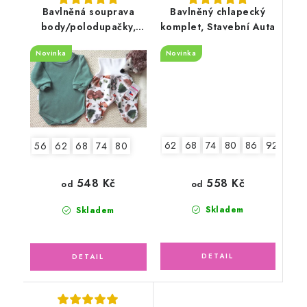
Bavlněná souprava
Bavlněný chlapecký
body/polodupačky,
komplet, Stavební Auta
Zvířátka v lese
Novinka
Novinka
62
68
74
80
86
92
56
62
68
74
80
558 Kč
548 Kč
od
od
Skladem
Skladem