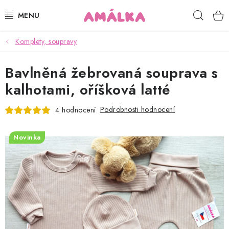
Přejít
Hleda
na
obsah
Komplety, soupravy
KOJENECKÉ, DĚTSKÉ OBLEČENÍ
Bavlněná žebrovaná souprava s
ČEPICE, RUKAVICE, NÁKRČNÍKY
kalhotami, oříšková latté
OSUŠKY, BRYNDÁKY, DEKY, DOPLŇKY
Podrobnosti hodnocení
4 hodnocení
SOFTSHELL
Novinka
POUKAZY
KONTAKTY
HODNOCENÍ OBCHODU