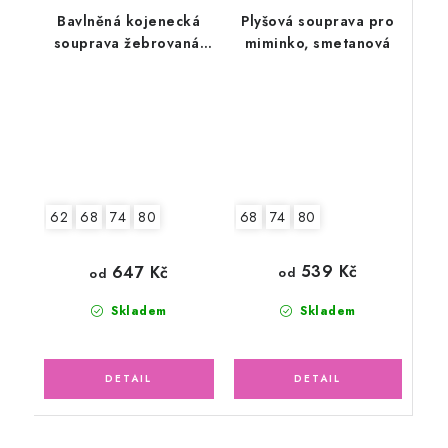
Bavlněná kojenecká
Plyšová souprava pro
souprava žebrovaná,
miminko, smetanová
bílá s kalhotami
68
74
80
62
68
74
80
539 Kč
647 Kč
od
od
Skladem
Skladem