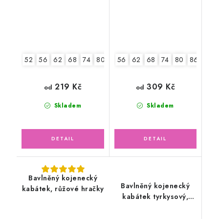
52
56
62
68
74
80
86
56
62
68
74
80
86
219 Kč
309 Kč
od
od
Skladem
Skladem
Bavlněný kojenecký
Bavlněný kojenecký
kabátek, růžové hračky
kabátek tyrkysový,
malé květinky