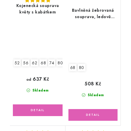
Kojenecká souprava
Bavlněná žebrovaná
květy s kabátkem
souprava, ledově
zelená s autem
52
56
62
68
74
80
68
80
637 Kč
od
508 Kč
Skladem
Skladem