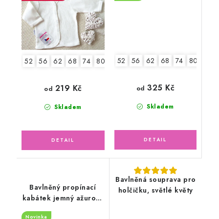
52
56
62
68
74
80
52
56
62
68
74
80
86
2.jakost v.86
325 Kč
219 Kč
od
od
Skladem
Skladem
Bavlněná souprava pro
Bavlněný propínací
holčičku, světlé květy
kabátek jemný ažurový
vzor, sluníčkově žlutý
Novinka