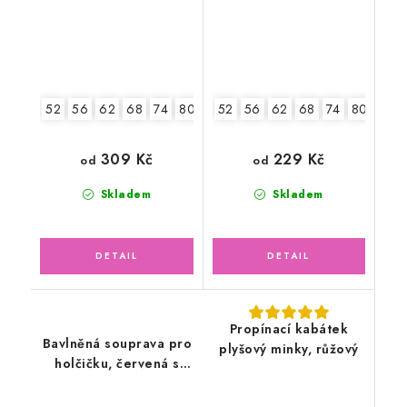
52
56
62
68
74
80
86
52
56
62
68
74
80
86
309 Kč
229 Kč
od
od
Skladem
Skladem
Propínací kabátek
Bavlněná souprava pro
plyšový minky, růžový
holčičku, červená s
Beruškami