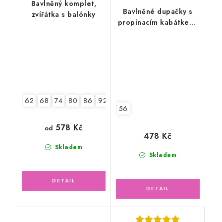
Bavlněný komplet,
Bavlněné dupačky s
zvířátka s balónky
propínacím kabátkem,
bílo-smetanové
62
68
74
80
86
92
56
578 Kč
od
478 Kč
Skladem
Skladem