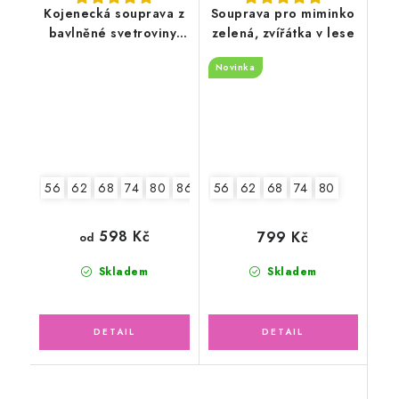
Kojenecká souprava z
Souprava pro miminko
bavlněné svetroviny,
zelená, zvířátka v lese
bílá
Novinka
56
62
68
74
80
86
56
62
68
74
80
598 Kč
799 Kč
od
Skladem
Skladem