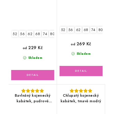
52
56
62
68
74
80
52
56
62
68
74
80
86
269 Kč
od
229 Kč
od
Skladem
Skladem
Bavlněný kojenecký
Chlupatý kojenecký
kabátek, pudrově
kabátek, tmavě modrý
růžový