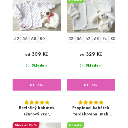
52
56
68
80
52
56
62
68
74
80
86
309 Kč
329 Kč
od
od
Skladem
Skladem
Bavlněný kabátek
Propínací kabátek
ažurový vzor,
teplákovina, malí
smetanový
hrošíci
až 24 %
Novinka