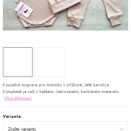
Kontakty
Proč AMÁLKA?
Doprava a platba
Tabulka velikostí
Postup pro vrácení a výměnu
Velkoobchod
Obchodní podmínky
Podmínky ochrany osobních údajů
Blog
Kouzelná souprava pro miminko v oříškové, latté barvičce.
Kompletek je celý v hebkém, žebrovaném, bavlněném materiálu.
Více informací
Varianta: