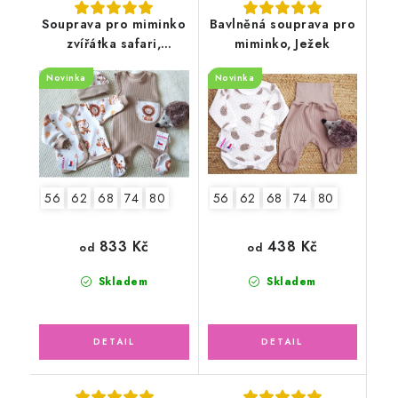
Souprava pro miminko
Bavlněná souprava pro
zvířátka safari,
miminko, Ježek
oříšková latté
Novinka
Novinka
žebrovaná
56
62
68
74
80
56
62
68
74
80
833 Kč
438 Kč
od
od
Skladem
Skladem