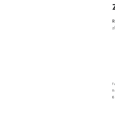
R
z
F
R
E