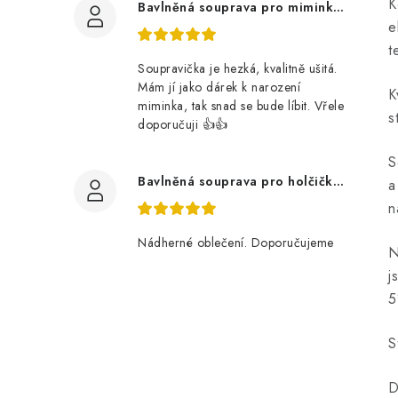
K
Bavlněná souprava pro miminko, zvířátka v lese
e
t
Soupravička je hezká, kvalitně ušitá.
Mám jí jako dárek k narození
K
miminka, tak snad se bude líbit. Vřele
s
doporučuji 👍👍
S
Bavlněná souprava pro holčičku, tmavé květy
a
n
Nádherné oblečení. Doporučujeme
N
j
5
S
D