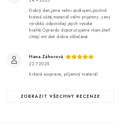
24.9.2025
Dobrý den,jsme velmi spokojeni,poctivě
krásně ušité,materiál velmi prijemny ,ceny
výrobků odpovídají jejich vysoké
kvalitě.Opravdu doporučujeme všem,kteří
chtějí mít deti dobre oblečené.
Hana Záhorová
22.7.2025
Krásná souprava, příjemný materiál.
ZOBRAZIT VŠECHNY RECENZE