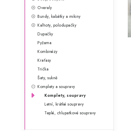
g
r
Overaly
o
Bundy, kabátky a mikiny
a
r
Kalhoty, polodupačky
n
i
Dupačky
e
n
Pyžama
í
Kombinézy
Kraťasy
p
Trička
a
Šaty, sukně
n
Komplety a soupravy
e
Komplety, soupravy
Letní, krátké soupravy
l
Teplé, chlupatkové soupravy