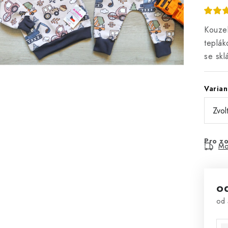
Kouzel
teplák
se skl
Varian
Pro zo
Mo
o
od
Mě