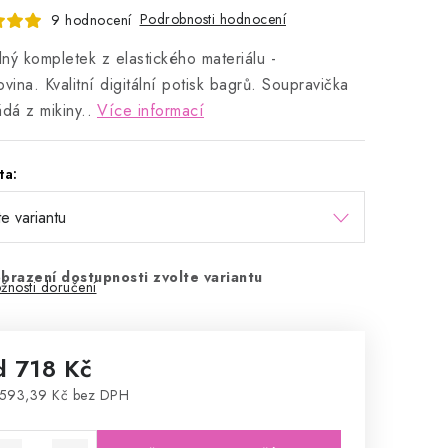
Podrobnosti hodnocení
9 hodnocení
ný kompletek z elastického materiálu -
ovina. Kvalitní digitální potisk bagrů. Soupravička
ádá z mikiny..
Více informací
ta:
brazení dostupnosti zvolte variantu
žnosti doručení
d
718 Kč
593,39 Kč
bez DPH
rná cena: