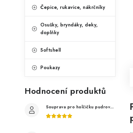
Čepice, rukavice, nákrčníky
Osušky, bryndáky, deky,
doplňky
Softshell
Poukazy
Hodnocení produktů
Souprava pro holčičku pudrově růžová, ptáčci květy