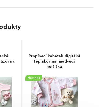
rodukty
necká
Propínací kabátek digitální
růžová s
teplákovina, medvědí
holčička
Novinka