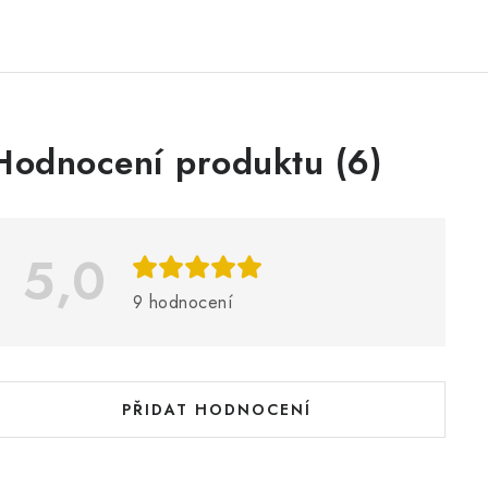
V
Hodnocení produktu (6)
ý
p
5,0
s
9 hodnocení
h
o
d
PŘIDAT HODNOCENÍ
n
o