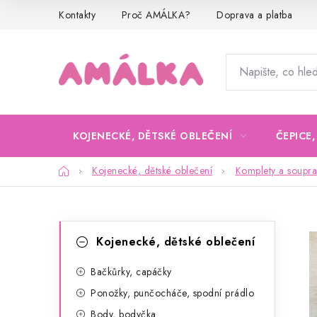
Přejít
Kontakty
Proč AMÁLKA?
Doprava a platba
na
obsah
KOJENECKÉ, DĚTSKÉ OBLEČENÍ
ČEPICE
Domů
Kojenecké, dětské oblečení
Komplety a soupra
P
K
Přeskočit
Kojenecké, dětské oblečení
kategorie
a
o
t
Bačkůrky, capáčky
s
Ponožky, punčocháče, spodní prádlo
e
t
Body, bodyčka