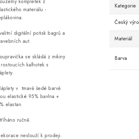
ouzelný kompletek z
Kategorie
lastického materiálu -
eplákovina.
Český výr
valitní digitální potisk bagrů a
Materiál
tavebních aut.
oupravička se skládá z mikiny
Barva
 rostoucích kalhotek s
áplety.
áplety v tmavě šedé barvě
sou elastické 95% bavlna +
% elastan.
tříháno ručně.
ekorace neslouží k prodeji.