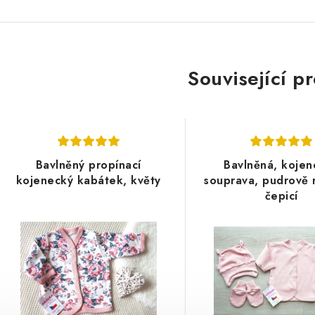
Související p
Bavlněný propínací
Bavlněná, koje
kojenecký kabátek, květy
souprava, pudrově 
čepicí