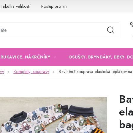
Tabulka velikostí
Postup pro vrácení a výměnu
Velkoobchod
, RUKAVICE, NÁKRČNÍKY
OSUŠKY, BRYNDÁKY, DEKY, D
vy
Komplety, soupravy
Bavlněná souprava elastická teplákovina
Ba
el
ba