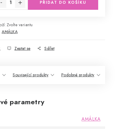
PŘIDAT DO KOŠÍKU
ží:
Zvolte variantu
:
AMÁLKA
k
Zeptat se
Sdílet
Související produkty
Podobné produkty
vé parametry
AMÁLKA