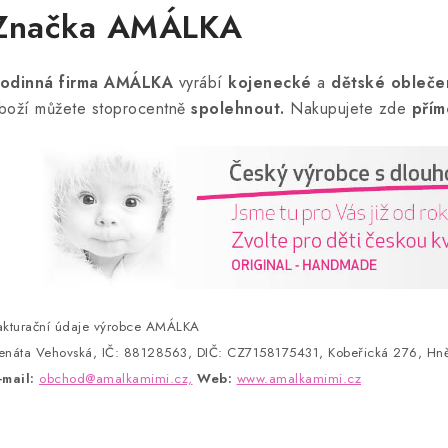
Značka AMÁLKA
odinná firma AMÁLKA
vyrábí
kojenecké
a
dětské obleče
boží můžete stoprocentně
spolehnout.
Nakupujete zde
přím
akturační údaje výrobce AMÁLKA
enáta Vehovská, IČ: 88128563, DIČ: CZ7158175431, Kobeřická 276, Hně
-mail:
obchod@amalkamimi.cz,
Web:
www.amalkamimi.cz