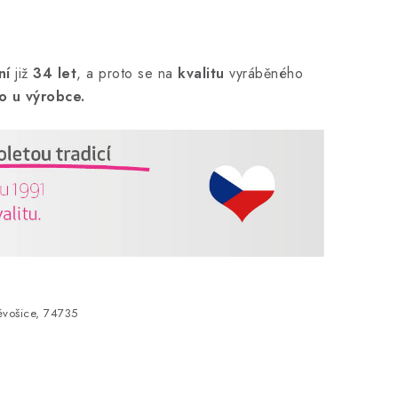
ní
již
34 let
,
a proto se na
kvalitu
vyráběného
o u výrobce.
vošice, 74735