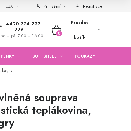
CZK
Obchodní podmínky
Podmínky ochrany osobních údajů
Přihlášení
Registrace
Prázdný
+420 774 222
226
NÁKUPNÍ
(po – pá: 7:00 – 16:00)
košík
KOŠÍK
OPLŇKY
SOFTSHELL
POUKAZY
KONTAKTY
, bagry
vlněná souprava
astická teplákovina,
gry