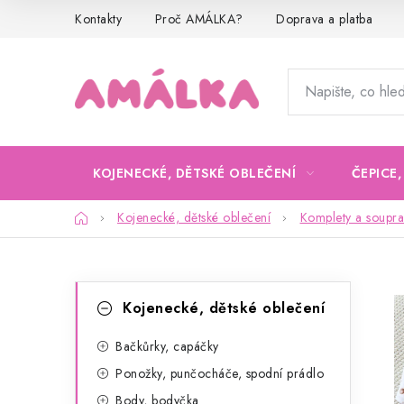
Přejít
Kontakty
Proč AMÁLKA?
Doprava a platba
na
obsah
KOJENECKÉ, DĚTSKÉ OBLEČENÍ
ČEPICE
Domů
Kojenecké, dětské oblečení
Komplety a soupra
P
K
Přeskočit
Kojenecké, dětské oblečení
kategorie
a
o
t
Bačkůrky, capáčky
s
Ponožky, punčocháče, spodní prádlo
e
t
Body, bodyčka