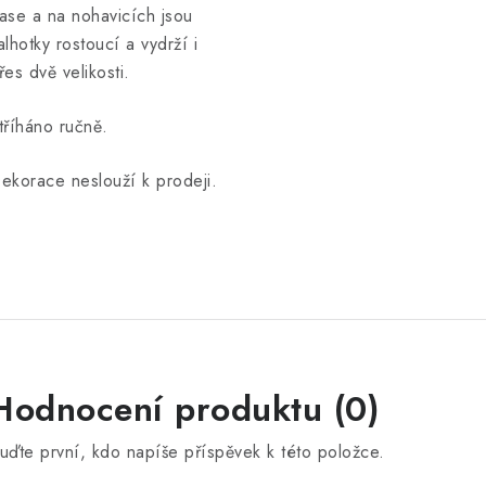
ase a na nohavicích jsou
alhotky rostoucí a vydrží i
řes dvě velikosti.
tříháno ručně.
ekorace neslouží k prodeji.
V
Hodnocení produktu (0)
ý
uďte první, kdo napíše příspěvek k této položce.
p