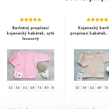
Bavlněný propínací
Kojenecký bavl
kojenecký kabátek, sytě
propínací kabátek, 
lososový
52
56
62
68
74
80
86
52
56
62
68
74