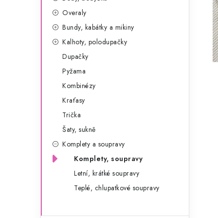
g
r
Overaly
o
Bundy, kabátky a mikiny
a
r
Kalhoty, polodupačky
n
i
Dupačky
e
n
Pyžama
í
Kombinézy
Kraťasy
p
Trička
a
Šaty, sukně
n
Komplety a soupravy
e
Komplety, soupravy
Letní, krátké soupravy
l
Teplé, chlupatkové soupravy