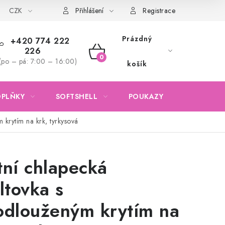
CZK
Obchodní podmínky
Podmínky ochrany osobních údajů
Přihlášení
Registrace
Prázdný
+420 774 222
226
NÁKUPNÍ
(po – pá: 7:00 – 16:00)
košík
KOŠÍK
OPLŇKY
SOFTSHELL
POUKAZY
KONTAKTY
 krytím na krk, tyrkysová
tní chlapecká
iltovka s
odlouženým krytím na