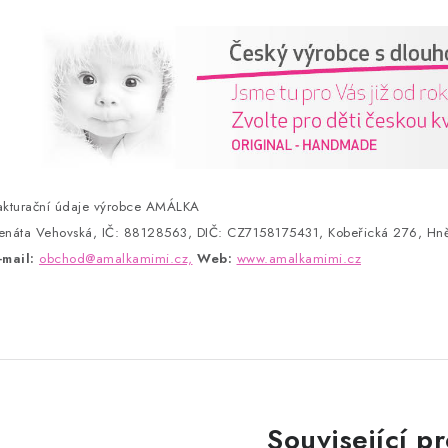
akturační údaje výrobce AMÁLKA
enáta Vehovská, IČ: 88128563, DIČ: CZ7158175431, Kobeřická 276, Hně
-mail:
obchod@amalkamimi.cz,
Web:
www.amalkamimi.cz
Související p