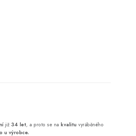
ní
již
34 let
,
a proto se na
kvalitu
vyráběného
o u výrobce.