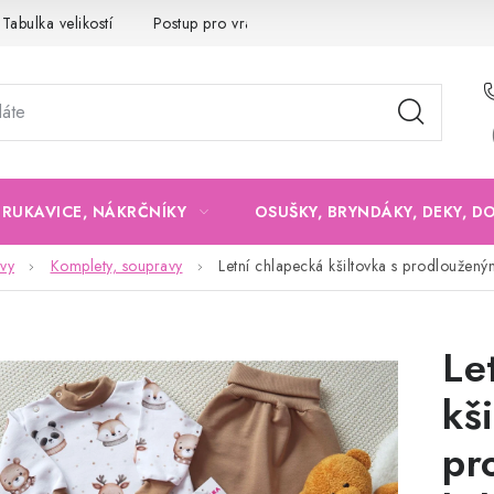
Tabulka velikostí
Postup pro vrácení a výměnu
Velkoobchod
, RUKAVICE, NÁKRČNÍKY
OSUŠKY, BRYNDÁKY, DEKY, D
vy
Komplety, soupravy
Letní chlapecká kšiltovka s prodlouženým
Le
kš
pr