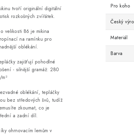
Pro koho
ikinu tvoří originální digitální
otisk rozkošných zvířátek.
Český výr
o velikosti 86 je mikina
Materiál
ropínací na ramínku pro
nadnější oblékání.
Barva
epláčky zajišťují pohodlné
ošení - silnější gramáž
: 280
/m²
ezvadné oblékání, tepláčky
sou bez středových švů, tudíž
emusíte zkoumat, co je
řední a zadní díl.
íky ohrnovacím lemům v