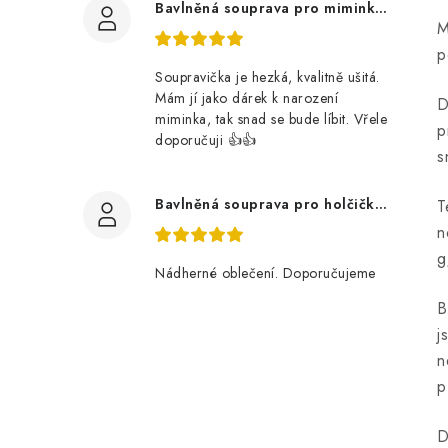
Bavlněná souprava pro miminko, zvířátka v lese
M
p
Soupravička je hezká, kvalitně ušitá.
Mám jí jako dárek k narození
D
miminka, tak snad se bude líbit. Vřele
p
doporučuji 👍👍
s
Bavlněná souprava pro holčičku, tmavé květy
T
n
g
Nádherné oblečení. Doporučujeme
B
j
n
p
D