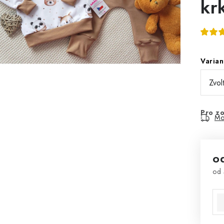
kr
Varian
Pro zo
Mo
o
od
Mě