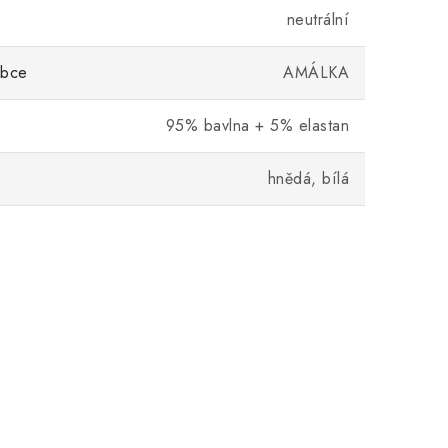
neutrální
obce
AMÁLKA
95% bavlna + 5% elastan
hnědá, bílá