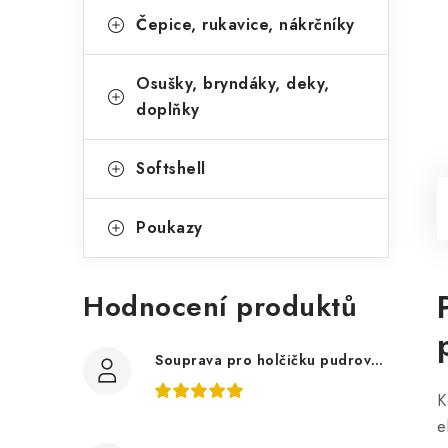
Čepice, rukavice, nákrčníky
Osušky, bryndáky, deky,
doplňky
Softshell
Poukazy
Hodnocení produktů
Souprava pro holčičku pudrově růžová, ptáčci květy
K
e