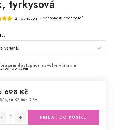
k, tyrkysová
Podrobnosti hodnocení
2 hodnocení
ta:
brazení dostupnosti zvolte variantu
žnosti doručení
d
698 Kč
576,86 Kč
bez DPH
rná cena:
PŘIDAT DO KOŠÍKU