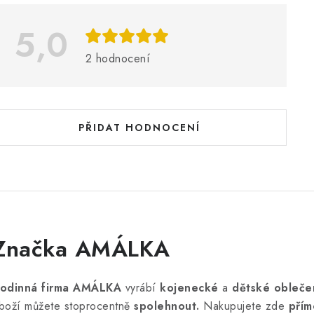
5,0
s
h
2 hodnocení
o
d
n
PŘIDAT HODNOCENÍ
o
c
e
n
Značka AMÁLKA
odinná firma AMÁLKA
vyrábí
kojenecké
a
dětské obleče
boží můžete stoprocentně
spolehnout.
Nakupujete zde
přím