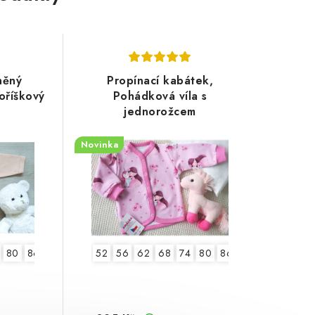
něný
Propínací kabátek,
oříškový
Pohádková víla s
jednorožcem
Novinka
80
86
52
56
62
68
74
80
86