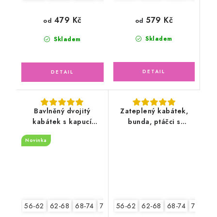
579 Kč
479 Kč
od
od
Skladem
Skladem
Bavlněný dvojitý
Zateplený kabátek,
kabátek s kapucí
bunda, ptáčci s
pudrově růžový, květy
fleecem
Novinka
56-62
62-68
68-74
74-80
80-86
56-62
62-68
68-74
74-80