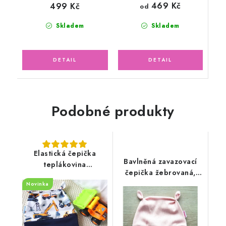
469 Kč
499 Kč
od
Skladem
Skladem
Podobné produkty
Elastická čepička
Bavlněná zavazovací
teplákovina
čepička žebrovaná,
bílo/modrá, Bagr
pudrově růžová
Novinka