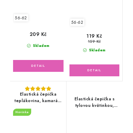
56-62
56-62
209 Kč
119 Kč
159 Kč
Skladem
Skladem
Elastická čepička
Elastická čepička s
teplákovina, kamarádi
tylovou květinkou,
zvířátka
lososová
Novinka