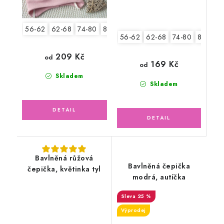
56-62
62-68
74-80
80-86
56-62
62-68
74-80
80-86
209 Kč
od
169 Kč
od
Skladem
Skladem
Bavlněná růžová
Bavlněná čepička
čepička, květinka tyl
modrá, autíčka
25 %
Výprodej