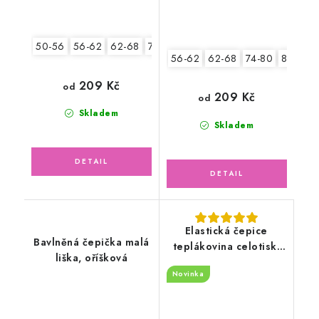
50-56
56-62
62-68
74-80
80-86
56-62
62-68
74-80
80-86
209 Kč
od
209 Kč
od
Skladem
Skladem
Elastická čepice
Bavlněná čepička malá
teplákovina celotisk,
liška, oříšková
hrošíci
Novinka