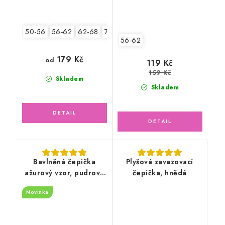
50-56
56-62
62-68
74-80
80-86
56-62
179 Kč
od
119 Kč
159 Kč
Skladem
Skladem
Bavlněná čepička
Plyšová zavazovací
ažurový vzor, pudrově
čepička, hnědá
růžová
Novinka