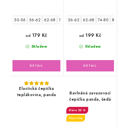
50-56
56-62
62-68
74-80
56-62
80-86
62-68
74-80
80-86
179 Kč
199 Kč
od
od
Skladem
Skladem
Elastická čepička
Bavlněná zavazovací
teplákovina, panda
čepička panda, šedá
25 %
Výprodej