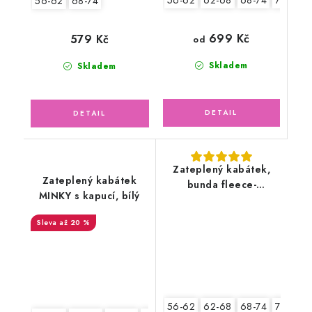
56-62
62-68
68-74
74-80
56-62
68-74
699 Kč
579 Kč
od
Skladem
Skladem
Zateplený kabátek,
Zateplený kabátek
bunda fleece-
MINKY s kapucí, bílý
antipilling, bílá
až 20 %
56-62
62-68
68-74
74-80