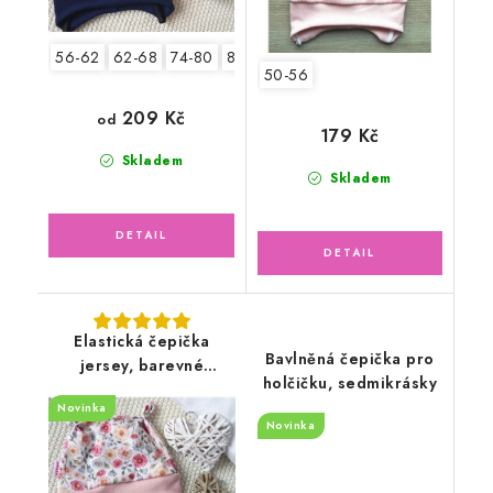
56-62
62-68
74-80
80-86
50-56
209 Kč
od
179 Kč
Skladem
Skladem
Elastická čepička
Bavlněná čepička pro
jersey, barevné
holčičku, sedmikrásky
květinky
Novinka
Novinka