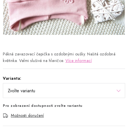
Kontakty
Proč AMÁLKA?
Doprava a platba
Tabulka velikostí
Postup pro vrácení a výměnu
Velkoobchod
Obchodní podmínky
Podmínky ochrany osobních údajů
Blog
Pěkná zavazovací čepička s ozdobnými oušky. Našitá ozdobná
květinka. Velmi slušivá na hlavičce.
Více informací
Varianta:
Pro zobrazení dostupnosti zvolte variantu
Možnosti doručení