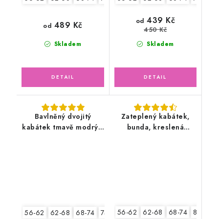
439 Kč
od
489 Kč
od
450 Kč
Skladem
Skladem
Bavlněný dvojitý
Zateplený kabátek,
kabátek tmavě modrý s
bunda, kreslená
pruhy, Kotvička
zvířátka
56-62
62-68
68-74
80-86
56-62
62-68
68-74
74-80
80-86