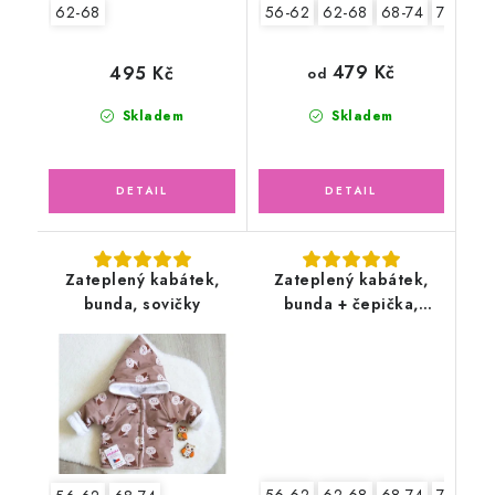
62-68
56-62
62-68
68-74
74-80
479 Kč
495 Kč
od
Skladem
Skladem
Zateplený kabátek,
Zateplený kabátek,
bunda, sovičky
bunda + čepička,
ptáčci