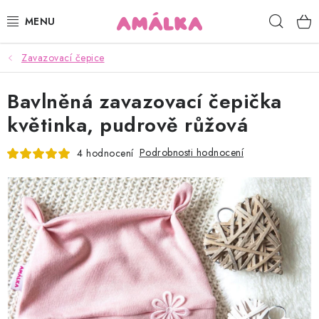
Přejít
Hleda
na
obsah
Zavazovací čepice
KOJENECKÉ, DĚTSKÉ OBLEČENÍ
Bavlněná zavazovací čepička
ČEPICE, RUKAVICE, NÁKRČNÍKY
květinka, pudrově růžová
OSUŠKY, BRYNDÁKY, DEKY, DOPLŇKY
Podrobnosti hodnocení
4 hodnocení
SOFTSHELL
POUKAZY
KONTAKTY
HODNOCENÍ OBCHODU