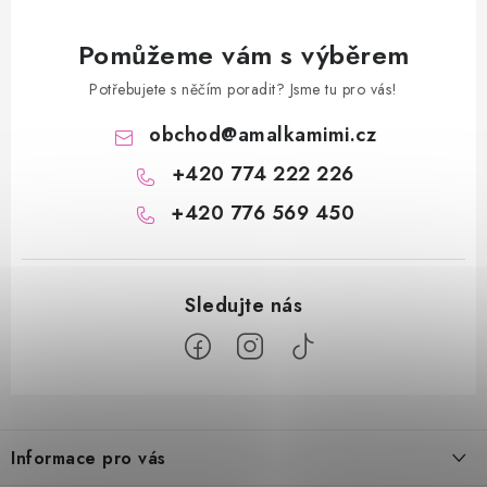
Pomůžeme vám s výběrem
Potřebujete s něčím poradit? Jsme tu pro vás!
obchod
@
amalkamimi.cz
+420 774 222 226
+420 776 569 450
Z
á
Informace pro vás
p