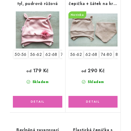
tyl, pudrově růžová
čepička + šátek na krk,
oříšková latté
Novinka
50-56
56-62
62-68
74-80
56-62
80-86
62-68
74-80
80-86
179 Kč
290 Kč
od
od
Skladem
Skladem
Bavlněná zavazovací
Elastická čepička s