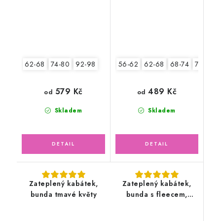
62-68
74-80
92-98
56-62
62-68
68-74
74-80
579 Kč
489 Kč
od
od
Skladem
Skladem
Zateplený kabátek,
Zateplený kabátek,
bunda tmavé květy
bunda s fleecem,
Medvědí holčička