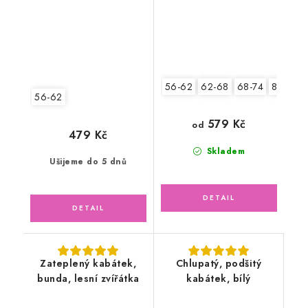
56-62
62-68
68-74
80-86
56-62
579 Kč
od
479 Kč
Skladem
Ušijeme do 5 dnů
Zateplený kabátek,
Chlupatý, podšitý
bunda, lesní zvířátka
kabátek, bílý