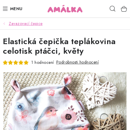
Přejít
Hleda
na
obsah
Zavazovací čepice
KOJENECKÉ, DĚTSKÉ OBLEČENÍ
Elastická čepička teplákovina
ČEPICE, RUKAVICE, NÁKRČNÍKY
celotisk ptáčci, květy
OSUŠKY, BRYNDÁKY, DEKY, DOPLŇKY
Podrobnosti hodnocení
1 hodnocení
SOFTSHELL
POUKAZY
KONTAKTY
HODNOCENÍ OBCHODU