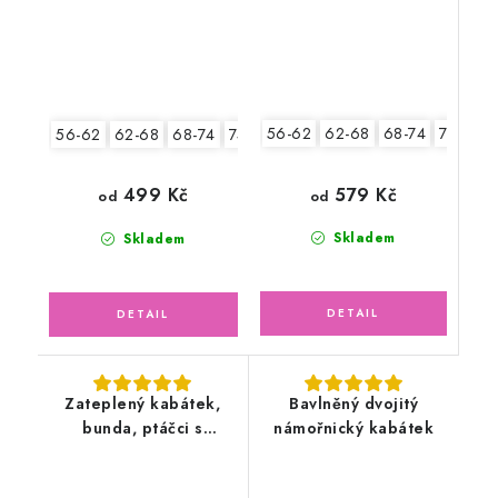
56-62
62-68
68-74
74-80
56-62
62-68
68-74
74-80
80-86
92-98
579 Kč
499 Kč
od
od
Skladem
Skladem
Zateplený kabátek,
Bavlněný dvojitý
bunda, ptáčci s
námořnický kabátek
fleecem