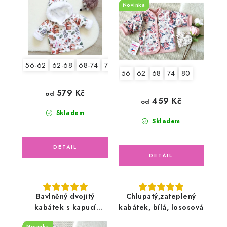
Novinka
56-62
62-68
68-74
74-80
80-86
92-98
56
62
68
74
80
579 Kč
od
459 Kč
od
Skladem
Skladem
Bavlněný dvojitý
Chlupatý,zateplený
kabátek s kapucí
kabátek, bílá, lososová
pudrově růžový, květy
Novinka