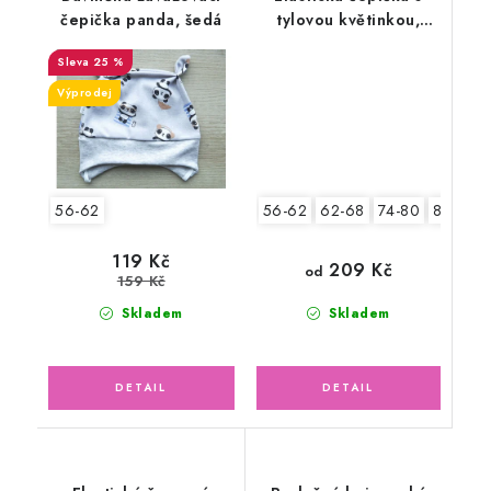
čepička panda, šedá
tylovou květinkou,
lososová
25 %
Výprodej
56-62
62-68
74-80
80-86
56-62
119 Kč
209 Kč
od
159 Kč
Skladem
Skladem