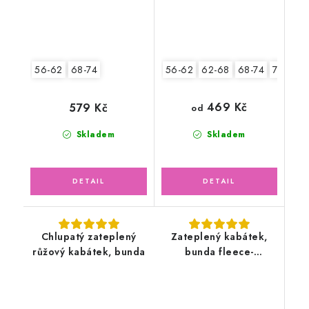
56-62
68-74
56-62
62-68
68-74
74-80
469 Kč
579 Kč
od
Skladem
Skladem
Chlupatý zateplený
Zateplený kabátek,
růžový kabátek, bunda
bunda fleece-
antipilling, bílá