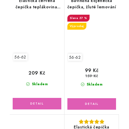
Elastická červená
Bavlněná kojenecká
čepička teplákovina,
čepička, žluté lemování
srdíčka
37 %
Výprodej
56-62
56-62
99 Kč
209 Kč
159 Kč
Skladem
Skladem
Elastická čepička