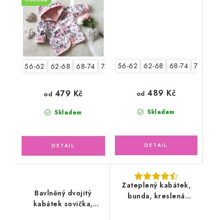
56-62
62-68
68-74
74-80
56-62
62-68
68-74
74-80
80-86
489 Kč
479 Kč
od
od
Skladem
Skladem
Zateplený kabátek,
Bavlněný dvojitý
bunda, kreslená
kabátek sovička,
zvířátka
malinový