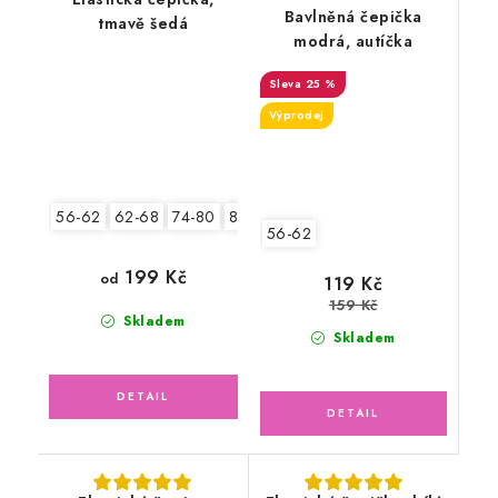
Bavlněná čepička
tmavě šedá
modrá, autíčka
25 %
Výprodej
56-62
62-68
74-80
80-86
56-62
199 Kč
od
119 Kč
159 Kč
Skladem
Skladem