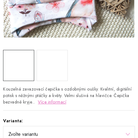
Kontakty
Proč AMÁLKA?
Doprava a platba
Tabulka velikostí
Postup pro vrácení a výměnu
Velkoobchod
Obchodní podmínky
Podmínky ochrany osobních údajů
Blog
Kouzelná zavazovací čepička s ozdobnými oušky. Kvalitní, digitální
potisk s něžnými ptáčky a květy. Velmi slušivá na hlavičce. Čepička
bezvadně kryje...
Více informací
Varianta: