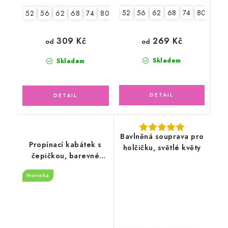
52
56
62
68
74
80
86
52
56
62
68
74
80
86
269 Kč
309 Kč
od
od
Skladem
Skladem
Bavlněná souprava pro
Propínací kabátek s
holčičku, světlé květy
čepičkou, barevné
květinky
Novinka