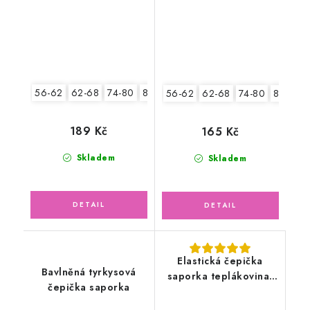
56-62
62-68
74-80
80-86
56-62
62-68
74-80
80-86
189 Kč
165 Kč
Skladem
Skladem
Elastická čepička
Bavlněná tyrkysová
saporka teplákovina,
čepička saporka
Medvídek