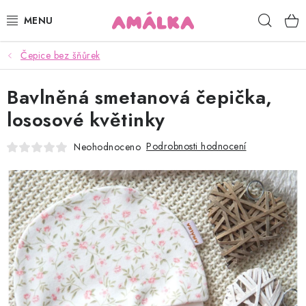
Přejít
Hleda
na
obsah
Čepice bez šňůrek
KOJENECKÉ, DĚTSKÉ OBLEČENÍ
Bavlněná smetanová čepička,
ČEPICE, RUKAVICE, NÁKRČNÍKY
lososové květinky
OSUŠKY, BRYNDÁKY, DEKY, DOPLŇKY
Podrobnosti hodnocení
Neohodnoceno
SOFTSHELL
POUKAZY
KONTAKTY
HODNOCENÍ OBCHODU