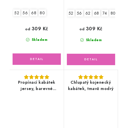
52
56
68
80
52
56
62
68
74
80
86
309 Kč
309 Kč
od
od
Skladem
Skladem
Propínací kabátek
Chlupatý kojenecký
jersey, barevné
kabátek, tmavě modrý
květinky