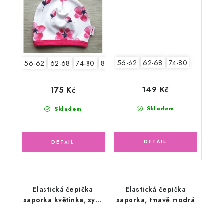
56-62
62-68
74-80
56-62
62-68
74-80
80-86
149 Kč
175 Kč
Skladem
Skladem
Elastická čepička
Elastická čepička
saporka květinka, sytě
saporka, tmavě modrá
růžová pink