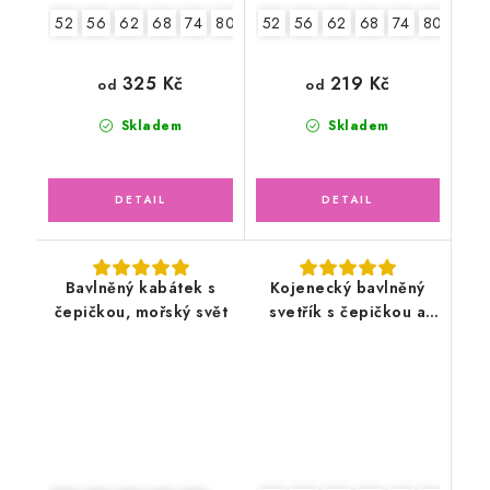
52
56
62
68
74
80
86
52
56
62
68
74
80
325 Kč
219 Kč
od
od
Skladem
Skladem
Bavlněný kabátek s
Kojenecký bavlněný
čepičkou, mořský svět
svetřík s čepičkou a
rukavičkami,
smetanový