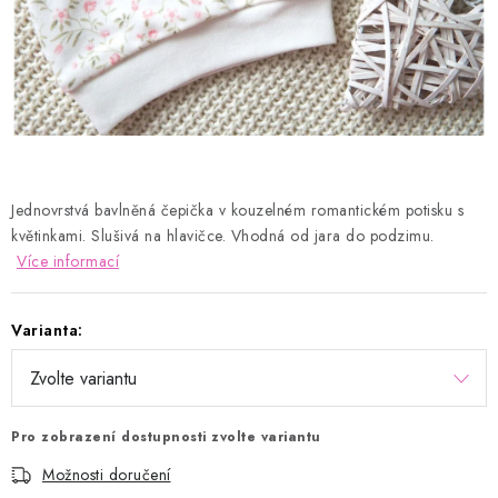
Kontakty
Proč AMÁLKA?
Doprava a platba
Tabulka velikostí
Postup pro vrácení a výměnu
Velkoobchod
Obchodní podmínky
Podmínky ochrany osobních údajů
Blog
Jednovrstvá bavlněná čepička v kouzelném romantickém potisku s
květinkami. Slušivá na hlavičce. Vhodná od jara do podzimu.
Více informací
Varianta:
Pro zobrazení dostupnosti zvolte variantu
Možnosti doručení