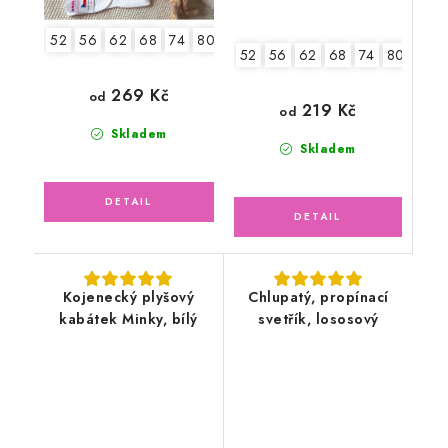
52
56
62
68
74
80
52
56
62
68
74
80
86
269 Kč
od
219 Kč
od
Skladem
Skladem
Kojenecký plyšový
Chlupatý, propínací
kabátek Minky, bílý
svetřík, lososový