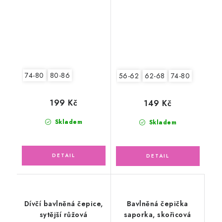
lem, ledově zelená
74-80
80-86
56-62
62-68
74-80
199 Kč
149 Kč
Skladem
Skladem
Dívčí bavlněná čepice,
Bavlněná čepička
sytější růžová
saporka, skořicová