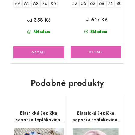
52
56
62
68
74
80
56
62
68
74
80
617 Kč
358 Kč
od
od
Skladem
Skladem
Podobné produkty
Elastická čepička
Elastická čepička
saporka teplákovina,
saporka teplákovina,
bagr
pudrově růžová