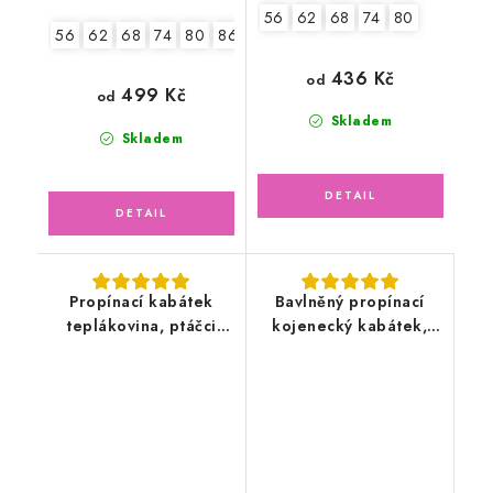
56
62
68
74
80
56
62
68
74
80
86
436 Kč
od
499 Kč
od
Skladem
Skladem
Propínací kabátek
Bavlněný propínací
teplákovina, ptáčci
kojenecký kabátek,
květy
bílý