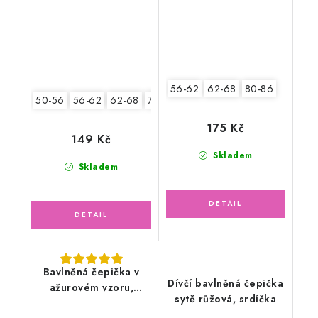
56-62
62-68
80-86
50-56
56-62
62-68
74-80
80-86
175 Kč
149 Kč
Skladem
Skladem
Bavlněná čepička v
Dívčí bavlněná čepička
ažurovém vzoru,
sytě růžová, srdíčka
smetanová