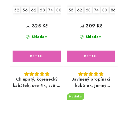
52
56
62
68
74
80
86
56
62
68
74
80
86
325 Kč
309 Kč
od
od
Skladem
Skladem
Chlupatý, kojenecký
Bavlněný propínací
kabátek, svetřík, světle
kabátek, jemný
šedý
ažurový vzor, světle
Novinka
pudrový