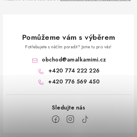
Pomůžeme vám s výběrem
Potřebujete s něčím poradit? Jsme tu pro vás!
obchod
@
amalkamimi.cz
+420 774 222 226
+420 776 569 450
Z