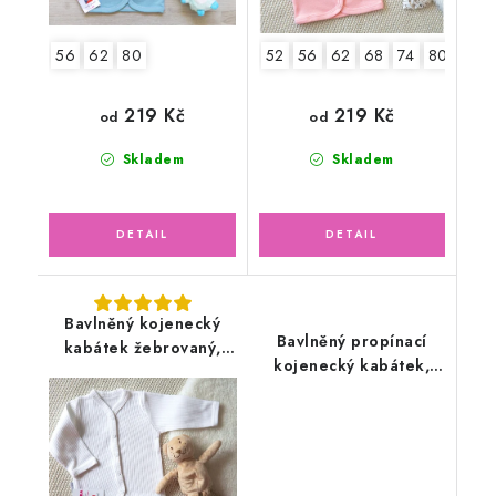
56
62
80
52
56
62
68
74
80
219 Kč
219 Kč
od
od
Skladem
Skladem
Bavlněný kojenecký
Bavlněný propínací
kabátek žebrovaný,
kojenecký kabátek,
smetanový
růžový