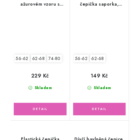
ažurovém vzoru s
čepička saporka,
rukavičkami,
berušky
smetanová
56-62
62-68
74-80
56-62
62-68
229 Kč
149 Kč
Skladem
Skladem
Elastická čepička
Dívčí bavlněná čepice,