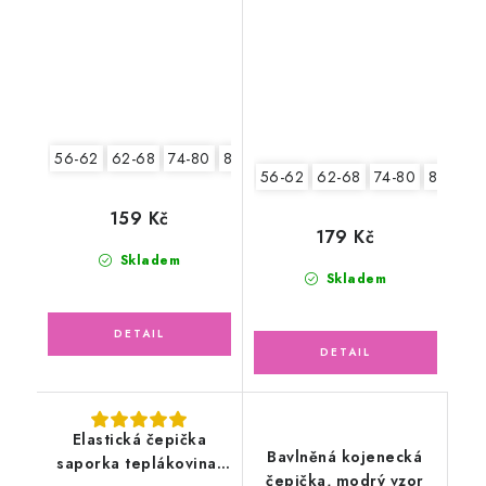
medvídci
56-62
62-68
74-80
80-86
56-62
62-68
74-80
80-86
159 Kč
179 Kč
Skladem
Skladem
Elastická čepička
Bavlněná kojenecká
saporka teplákovina,
čepička, modrý vzor