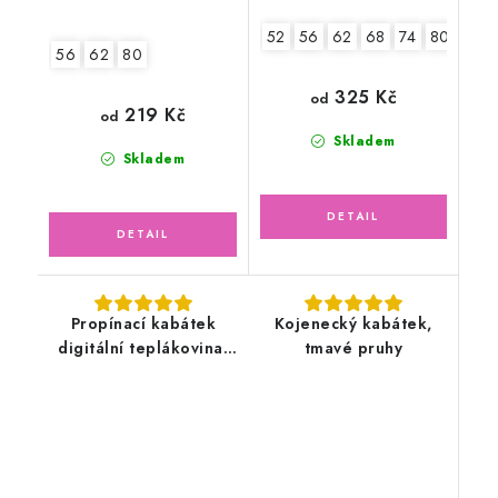
52
56
62
68
74
80
86
56
62
80
325 Kč
od
219 Kč
od
Skladem
Skladem
Propínací kabátek
Kojenecký kabátek,
digitální teplákovina,
tmavé pruhy
medvídek