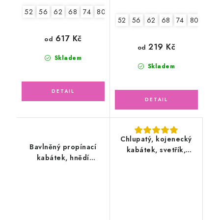
52
56
62
68
74
80
52
56
62
68
74
80
86
617 Kč
od
219 Kč
od
Skladem
Skladem
Chlupatý, kojenecký
Bavlněný propínací
kabátek, svetřík,
kabátek, hnědí
krémový
medvídci