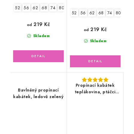
52
56
62
68
74
80
86
52
56
62
68
74
80
86
219 Kč
od
219 Kč
od
Skladem
Skladem
Propínací kabátek
Bavlněný propínací
teplákovina, ptáčci
kabátek, ledově zelený
květy