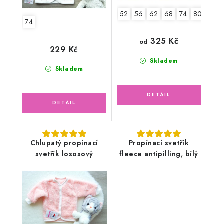
52
56
62
68
74
80
86
74
325 Kč
od
229 Kč
Skladem
Skladem
Chlupatý propínací
Propínací svetřík
svetřík lososový
fleece antipilling, bílý