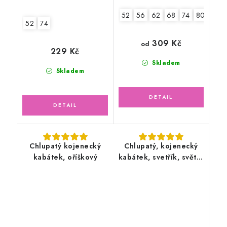
52
56
62
68
74
80
86
52
74
309 Kč
od
229 Kč
Skladem
Skladem
Chlupatý kojenecký
Chlupatý, kojenecký
kabátek, oříškový
kabátek, svetřík, světle
šedý