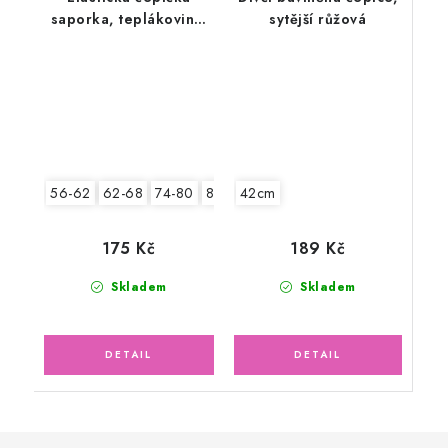
saporka, teplákovina,
sytější růžová
bagry
42cm
56-62
62-68
74-80
80-86
189 Kč
175 Kč
Skladem
Skladem