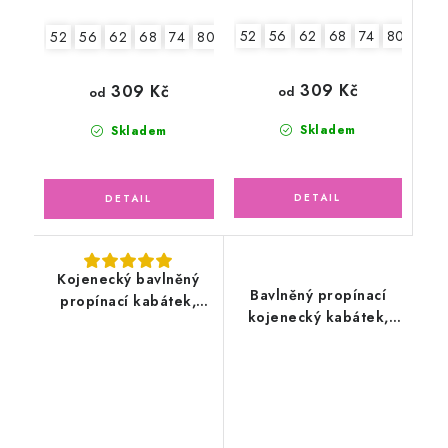
52
56
62
68
74
80
86
52
56
62
68
74
80
86
309 Kč
309 Kč
od
od
Skladem
Skladem
Kojenecký bavlněný
Bavlněný propínací
propínací kabátek,
kojenecký kabátek,
oříškový
modrý