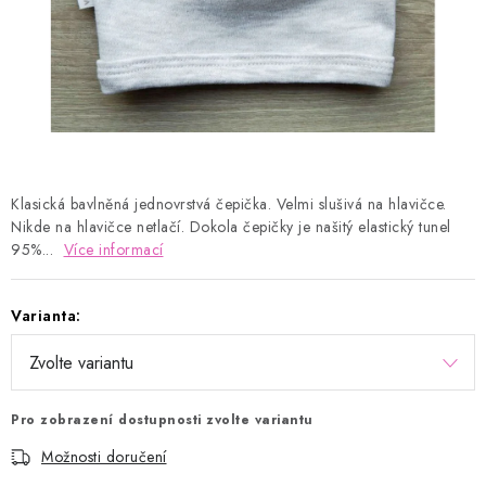
Kontakty
Proč AMÁLKA?
Doprava a platba
Tabulka velikostí
Postup pro vrácení a výměnu
Velkoobchod
Obchodní podmínky
Podmínky ochrany osobních údajů
Blog
Klasická bavlněná jednovrstvá čepička. Velmi slušivá na hlavičce.
Nikde na hlavičce netlačí. Dokola čepičky je našitý elastický tunel
95%...
Více informací
Varianta:
Pro zobrazení dostupnosti zvolte variantu
Možnosti doručení