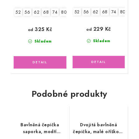
52
56
62
68
74
80
86
52
56
62
68
74
80
86
229 Kč
325 Kč
od
od
Skladem
Skladem
Podobné produkty
Bavlněná čepička
Dvojitá bavlněná
saporka, modří
čepička, malé oříškové
medvídci
květy