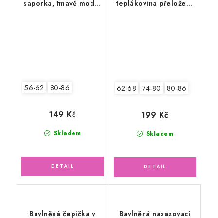
saporka, tmavě modrý
teplákovina přeložený
vzor
lem, kaktusově zelená
56-62
80-86
62-68
74-80
80-86
149 Kč
199 Kč
Skladem
Skladem
Bavlněná čepička v
Bavlněná nasazovací