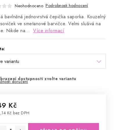
Podrobnosti hodnocení
Neohodnoceno
ká bavlněná jednovrstvá čepička saporka. Kouzelný
 soviček ve smetanové barvičce. Velmi slušivá na
ce. Nikde na...
Více informací
ta:
brazení dostupnosti zvolte variantu
žnosti doručení
49 Kč
,14 Kč bez DPH
rná cena: