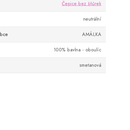
Čepice bez šňůrek
neutrální
obce
AMÁLKA
100% bavlna - oboulíc
smetanová