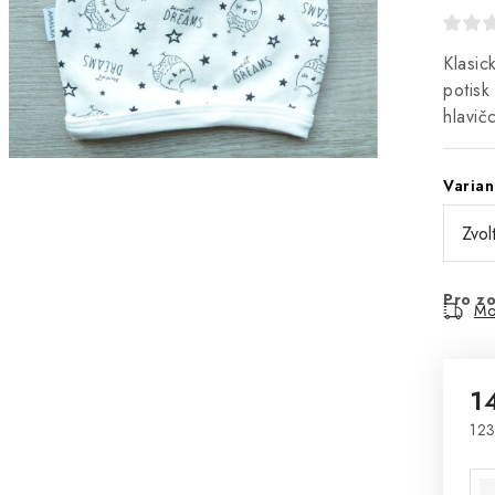
Klasic
potisk
hlavič
Varian
Pro zo
Mo
1
123
Mě