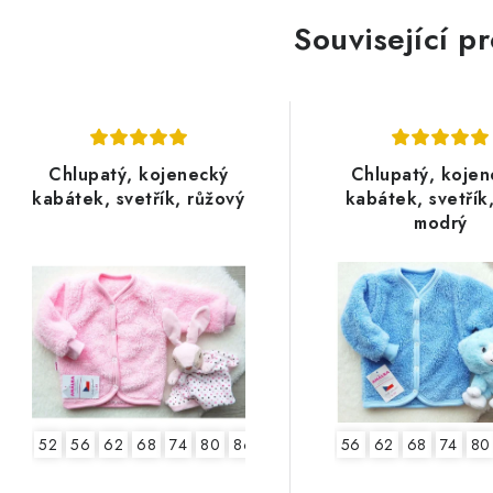
Související p
Chlupatý, kojenecký
Chlupatý, kojen
kabátek, svetřík, růžový
kabátek, svetřík,
modrý
52
56
62
68
74
80
86
56
62
68
74
80