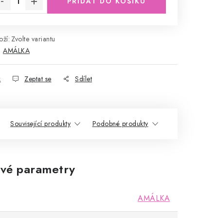
PŘIDAT DO KOŠÍKU
ží:
Zvolte variantu
:
AMÁLKA
k
Zeptat se
Sdílet
Související produkty
Podobné produkty
vé parametry
AMÁLKA