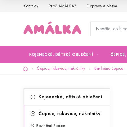
Přejít
Kontakty
Proč AMÁLKA?
Doprava a platba
na
obsah
KOJENECKÉ, DĚTSKÉ OBLEČENÍ
ČEPICE
Domů
Čepice, rukavice, nákrčníky
Bavlněné čepice
P
K
Přeskočit
Kojenecké, dětské oblečení
kategorie
a
o
t
s
Čepice, rukavice, nákrčníky
e
t
Bavlněné čepice