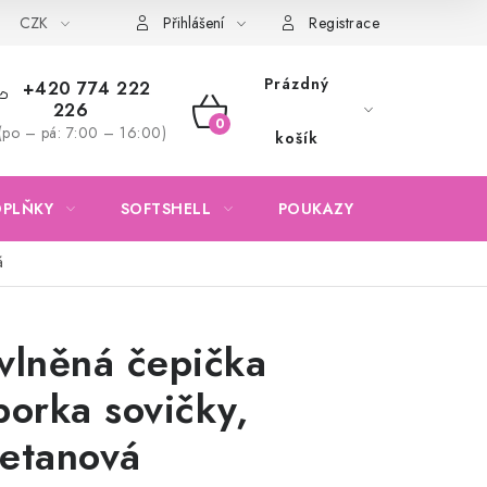
CZK
Obchodní podmínky
Podmínky ochrany osobních údajů
Přihlášení
Registrace
Prázdný
+420 774 222
226
NÁKUPNÍ
(po – pá: 7:00 – 16:00)
košík
KOŠÍK
OPLŇKY
SOFTSHELL
POUKAZY
KONTAKTY
á
vlněná čepička
porka sovičky,
etanová