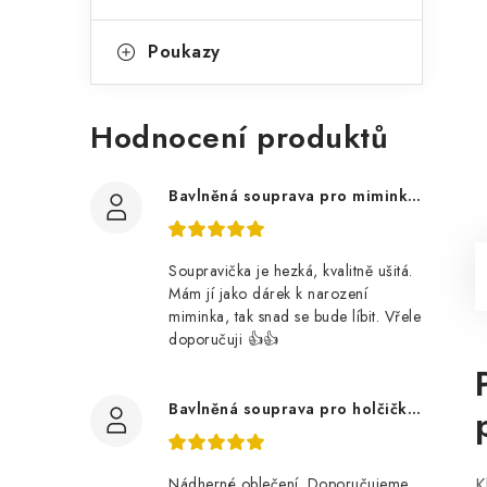
Poukazy
Hodnocení produktů
Bavlněná souprava pro miminko, zvířátka v lese
Soupravička je hezká, kvalitně ušitá.
Mám jí jako dárek k narození
miminka, tak snad se bude líbit. Vřele
doporučuji 👍👍
Bavlněná souprava pro holčičku, tmavé květy
Nádherné oblečení. Doporučujeme
K