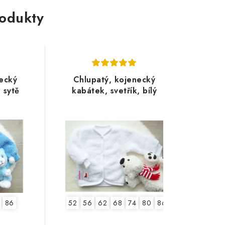
rodukty
ecký
Chlupatý, kojenecký
 sytě
kabátek, svetřík, bílý
86
52
56
62
68
74
80
86