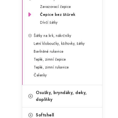
g
r
Zavazovací čepice
o
Čepice bez šňůrek
a
r
Dívčí šátky
n
i
e
n
Šátky na krk, nákrčníky
Letní kloboučky, kšiltovky, šátky
í
Bavlněné rukavice
p
Teplé, zimní čepice
a
Teplé, zimní rukavice
Čelenky
n
e
Osušky, bryndáky, deky,
l
doplňky
Softshell