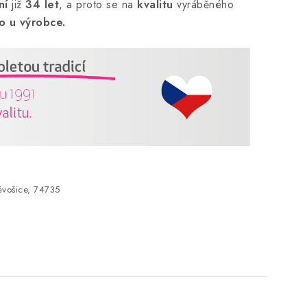
ní
již
34 let
,
a proto se na
kvalitu
vyráběného
o u výrobce.
vošice, 74735