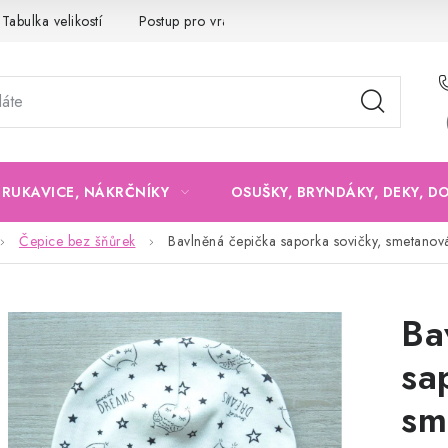
Tabulka velikostí
Postup pro vrácení a výměnu
Velkoobchod
, RUKAVICE, NÁKRČNÍKY
OSUŠKY, BRYNDÁKY, DEKY, D
Čepice bez šňůrek
Bavlněná čepička saporka sovičky, smetanov
Ba
sa
sm