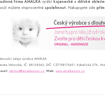
odinná firma AMÁLKA
vyrábí
kojenecké
a
dětské obleče
boží můžete stoprocentně
spolehnout.
Nakupujete zde
přím
akturační údaje výrobce AMÁLKA
enáta Vehovská, IČ: 88128563, DIČ: CZ7158175431, Kobeřická 276, Hně
-mail:
obchod@amalkamimi.cz,
Web:
www.amalkamimi.cz