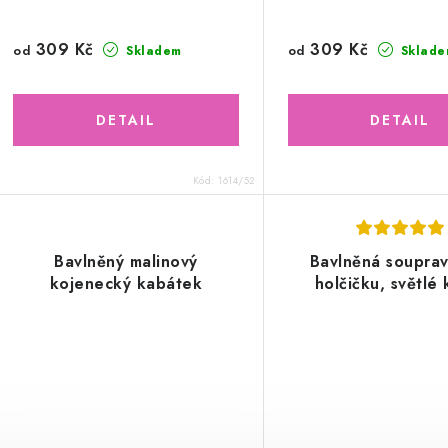
309 Kč
309 Kč
od
od
Skladem
Sklade
Kód:
1614/52
Bavlněný malinový
Bavlněná soupra
kojenecký kabátek
holčičku, světlé 