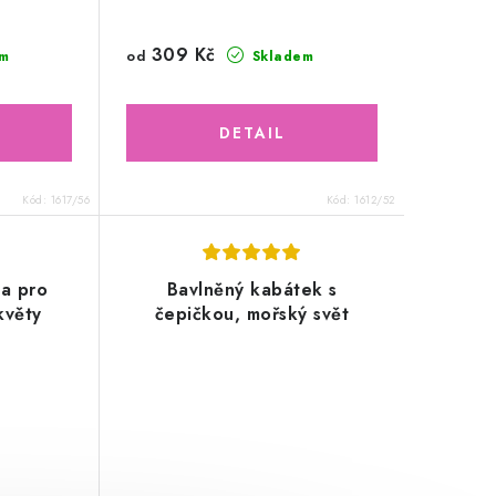
309 Kč
od
m
Skladem
Kód:
1617/56
Kód:
1612/52
va pro
Bavlněný kabátek s
květy
čepičkou, mořský svět