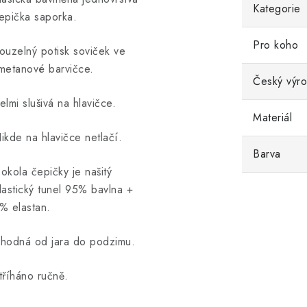
Kategorie
epička saporka.
Pro koho
ouzelný potisk soviček ve
metanové barvičce.
Český výr
elmi slušivá na hlavičce.
Materiál
ikde na hlavičce netlačí.
Barva
okola čepičky je našitý
lastický tunel 95% bavlna +
% elastan.
hodná od jara do podzimu.
tříháno ručně.