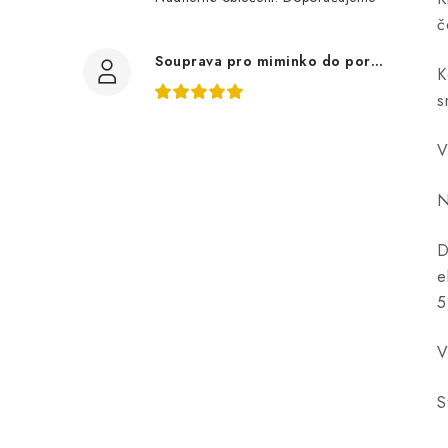
č
Souprava pro miminko do porodnice z bavlněné svetroviny, bílá
K
s
V
N
D
e
5
V
S