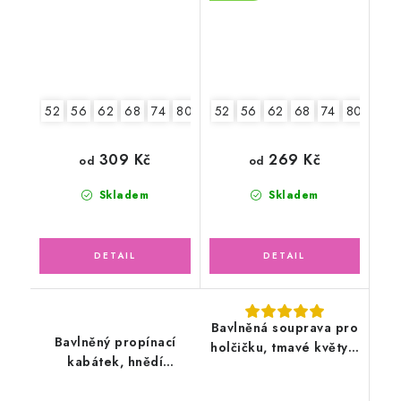
52
56
62
68
74
80
86
52
56
62
68
74
80
86
309 Kč
269 Kč
od
od
Skladem
Skladem
Bavlněná souprava pro
Bavlněný propínací
holčičku, tmavé květy s
kabátek, hnědí
čepicí
medvídci