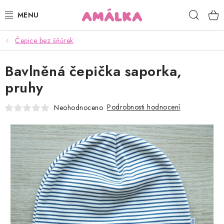
Přejít
Hleda
na
obsah
Čepice bez šňůrek
KOJENECKÉ, DĚTSKÉ OBLEČENÍ
Bavlněná čepička saporka,
ČEPICE, RUKAVICE, NÁKRČNÍKY
pruhy
OSUŠKY, BRYNDÁKY, DEKY, DOPLŇKY
Podrobnosti hodnocení
Neohodnoceno
SOFTSHELL
POUKAZY
KONTAKTY
HODNOCENÍ OBCHODU