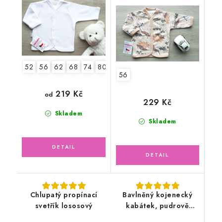
52
56
62
68
74
80
56
219 Kč
od
229 Kč
Skladem
Skladem
Chlupatý propínací
Bavlněný kojenecký
svetřík lososový
kabátek, pudrově
růžový