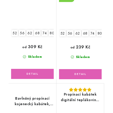
52
56
62
68
74
80
86
52
56
62
68
74
80
309 Kč
239 Kč
od
od
Skladem
Skladem
Propínací kabátek
Bavlněný propínací
digitální teplákovina,
kojenecký kabátek,
medvídek
červený