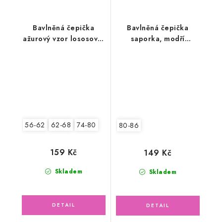
Bavlněná čepička
Bavlněná čepička
ažurový vzor lososová,
saporka, modří
motýlek
medvídci
56-62
62-68
74-80
80-86
159 Kč
149 Kč
Skladem
Skladem