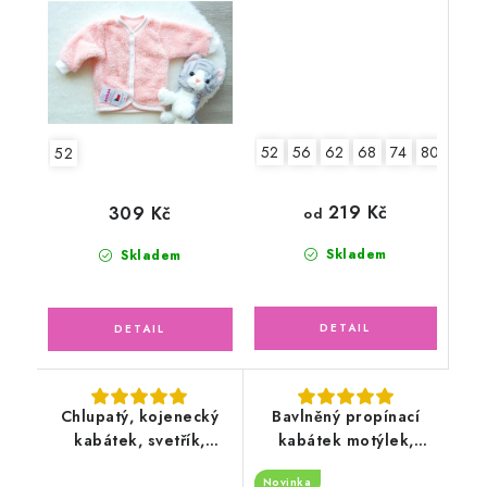
52
56
62
68
74
80
86
52
219 Kč
309 Kč
od
Skladem
Skladem
Chlupatý, kojenecký
Bavlněný propínací
kabátek, svetřík,
kabátek motýlek,
krémový
světle lososový
Novinka