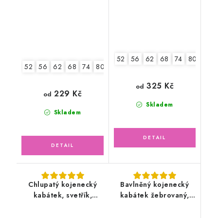
52
56
62
68
74
80
86
52
56
62
68
74
80
86
325 Kč
od
229 Kč
od
Skladem
Skladem
Chlupatý kojenecký
Bavlněný kojenecký
kabátek, svetřík,
kabátek žebrovaný,
modrý
smetanový