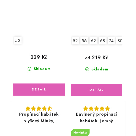
52
52
56
62
68
74
80
86
229 Kč
219 Kč
od
Skladem
Skladem
Propínací kabátek
Bavlněný propínací
plyšový Minky,
kabátek, jemný
smetanový
ažurový vzor, světle
Novinka
pudrový