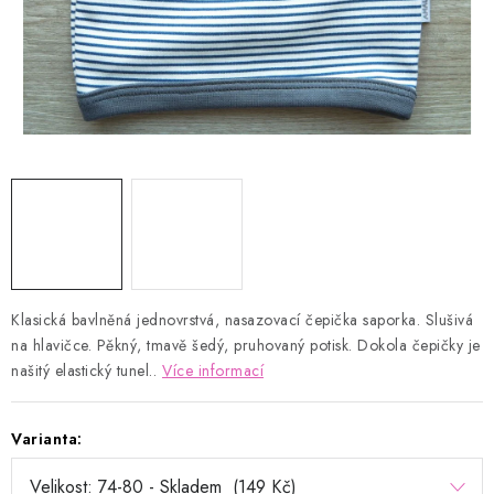
Kontakty
Proč AMÁLKA?
Doprava a platba
Tabulka velikostí
Postup pro vrácení a výměnu
Velkoobchod
Obchodní podmínky
Podmínky ochrany osobních údajů
Blog
Klasická bavlněná jednovrstvá, nasazovací čepička saporka. Slušivá
na hlavičce. Pěkný, tmavě šedý, pruhovaný potisk. Dokola čepičky je
našitý elastický tunel..
Více informací
Varianta: