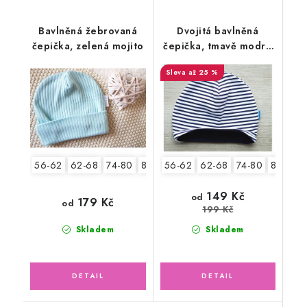
Bavlněná žebrovaná
Dvojitá bavlněná
čepička, zelená mojito
čepička, tmavě modré
pruhy
až 25 %
56-62
62-68
74-80
80-86
56-62
62-68
74-80
80-86
149 Kč
od
179 Kč
od
199 Kč
Skladem
Skladem