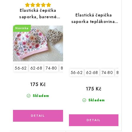
Elastická čepička
Elastická čepička
saporka, barevné
saporka teplákovina,
květinky
sovičky
Novinka
56-62
62-68
74-80
80-86
56-62
62-68
74-80
80-86
175 Kč
175 Kč
Skladem
Skladem