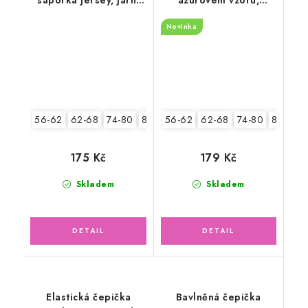
květy
zelená mojito
Novinka
56-62
62-68
74-80
80-86
56-62
62-68
74-80
80-86
175 Kč
179 Kč
Skladem
Skladem
Elastická čepička
Bavlněná čepička