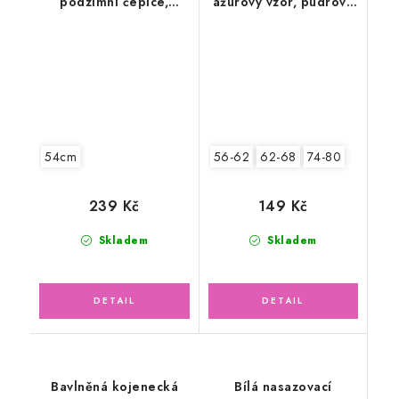
podzimní čepice,
ažurový vzor, pudrově
oříšková latté
růžová
54cm
56-62
62-68
74-80
239 Kč
149 Kč
Skladem
Skladem
Bavlněná kojenecká
Bílá nasazovací