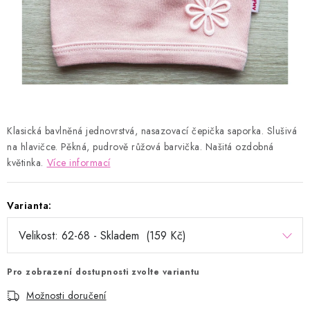
Kontakty
Proč AMÁLKA?
Doprava a platba
Tabulka velikostí
Postup pro vrácení a výměnu
Velkoobchod
Obchodní podmínky
Podmínky ochrany osobních údajů
Blog
Klasická bavlněná jednovrstvá, nasazovací čepička saporka. Slušivá
na hlavičce. Pěkná, pudrově růžová barvička. Našitá ozdobná
květinka.
Více informací
Varianta:
Pro zobrazení dostupnosti zvolte variantu
Možnosti doručení