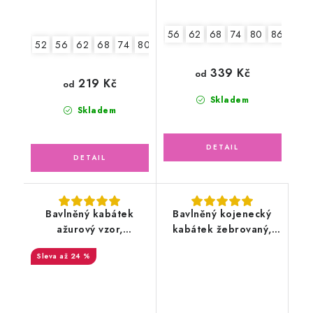
56
62
68
74
80
86
52
56
62
68
74
80
86
339 Kč
od
219 Kč
od
Skladem
Skladem
Bavlněný kabátek
Bavlněný kojenecký
ažurový vzor,
kabátek žebrovaný,
smetanový
světle pudrově růžový
až 24 %