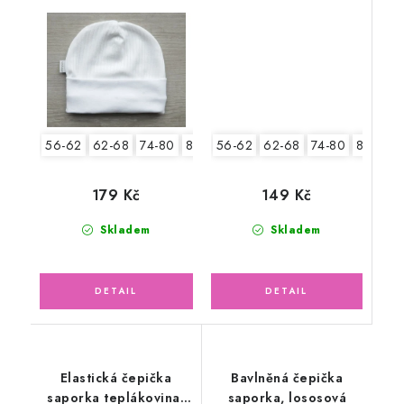
bílá
56-62
62-68
74-80
80-86
56-62
62-68
74-80
80-86
149 Kč
179 Kč
Skladem
Skladem
Elastická čepička
Bavlněná čepička
saporka teplákovina,
saporka, lososová