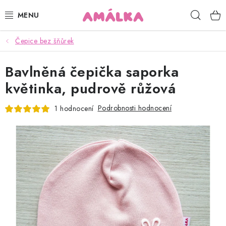
Přejít
Hleda
na
obsah
Čepice bez šňůrek
KOJENECKÉ, DĚTSKÉ OBLEČENÍ
Bavlněná čepička saporka
ČEPICE, RUKAVICE, NÁKRČNÍKY
květinka, pudrově růžová
OSUŠKY, BRYNDÁKY, DEKY, DOPLŇKY
Podrobnosti hodnocení
1 hodnocení
SOFTSHELL
POUKAZY
KONTAKTY
HODNOCENÍ OBCHODU