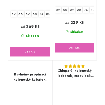
52
56
62
68
74
80
52
56
62
68
74
80
86
239 Kč
od
269 Kč
od
Skladem
Skladem
Chlupatý, kojenecký
Bavlněný propínací
kabátek, medvídek
kojenecký kabátek,
panda
růžový