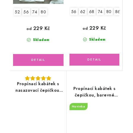
56
62
68
74
80
86
52
56
74
80
229 Kč
229 Kč
od
od
Skladem
Skladem
Propínací kabátek s
Propínací kabátek s
nasazovací čepičkou,
čepičkou, barevné
zvířátka v lese
květinky
Novinka