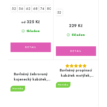
52
56
62
68
74
80
86
52
325 Kč
od
229 Kč
Skladem
Skladem
Bavlněný propínací
Bavlněný žebrovaný
kabátek motýlek,
kojenecký kabátek,
světle lososový
Méďa s růžovou
Novinka
Novinka