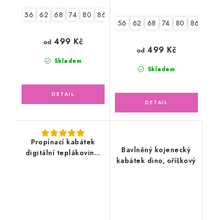
56
62
68
74
80
86
56
62
68
74
80
86
499 Kč
od
499 Kč
od
Skladem
Skladem
Propínací kabátek
Bavlněný kojenecký
digitální teplákovina,
kabátek dino, oříškový
medvídek