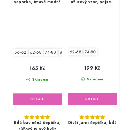
saporka, tmavě modrá
ažurový vzor, pejsek
Snoopy
62-68
74-80
56-62
62-68
74-80
80-86
199 Kč
165 Kč
Skladem
Skladem
Bílá bavlněná čepička,
Dívčí jarní čepička, bílá
růžový tylový květ