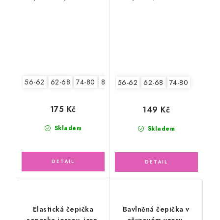
fuchsiová
56-62
62-68
74-80
80-86
56-62
62-68
74-80
175 Kč
149 Kč
Skladem
Skladem
Elastická čepička
Bavlněná čepička v
saporka jersey, jarní
ažurovém vzoru,