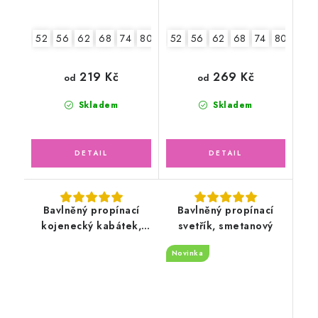
52
56
62
68
74
80
86
52
2.jakost v.86
56
62
68
74
80
219 Kč
269 Kč
od
od
Skladem
Skladem
Bavlněný propínací
Bavlněný propínací
kojenecký kabátek,
svetřík, smetanový
oříškový
Novinka