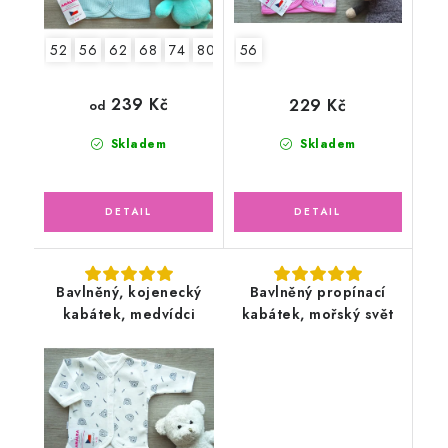
52
56
62
68
74
80
86
56
239 Kč
229 Kč
od
Skladem
Skladem
Bavlněný, kojenecký
Bavlněný propínací
kabátek, medvídci
kabátek, mořský svět