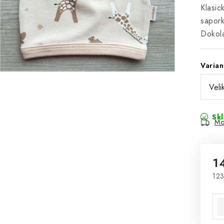
Klasic
sapork
Dokola
Varian
Sk
Mo
1
123
Mě