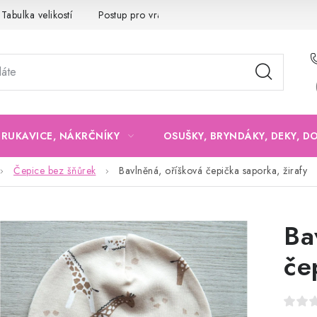
Tabulka velikostí
Postup pro vrácení a výměnu
Velkoobchod
, RUKAVICE, NÁKRČNÍKY
OSUŠKY, BRYNDÁKY, DEKY, D
Čepice bez šňůrek
Bavlněná, oříšková čepička saporka, žirafy
Ba
če