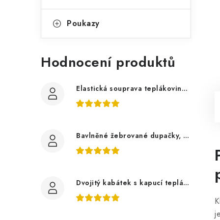
Poukazy
Hodnocení produktů
Elastická souprava teplákovina tmavě šedá, bagry
Bavlněné žebrované dupačky, zelené mojito
Dvojitý kabátek s kapucí teplákovina, auta
K
j