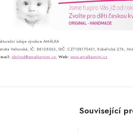
akturační údaje výrobce AMÁLKA
enáta Vehovská, IČ: 88128563, DIČ: CZ7158175431, Kobeřická 276, Hně
-mail:
obchod@amalkamimi.cz,
Web:
www.amalkamimi.cz
Související p