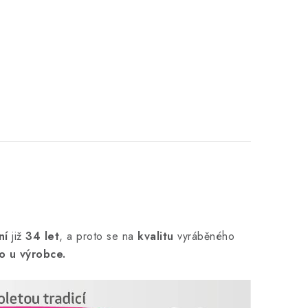
ní
již
34 let
,
a proto se na
kvalitu
vyráběného
o u výrobce.