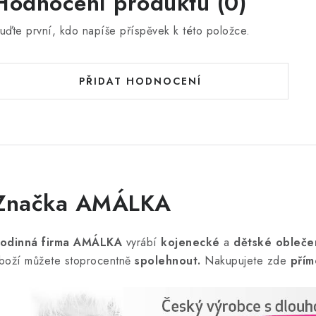
Hodnocení produktu (0)
uďte první, kdo napíše příspěvek k této položce.
PŘIDAT HODNOCENÍ
Značka AMÁLKA
odinná firma AMÁLKA
vyrábí
kojenecké
a
dětské obleče
boží můžete stoprocentně
spolehnout.
Nakupujete zde
přím