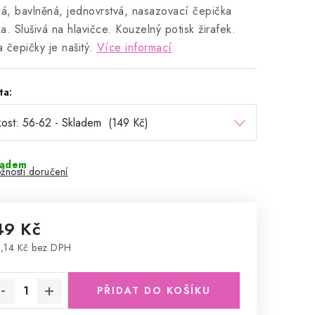
ká, bavlněná, jednovrstvá, nasazovací čepička
a. Slušivá na hlavičce. Kouzelný potisk žirafek.
 čepičky je našitý.
Více informací
ta:
ladem
žnosti doručení
49 Kč
,14 Kč bez DPH
rná cena:
PŘIDAT DO KOŠÍKU