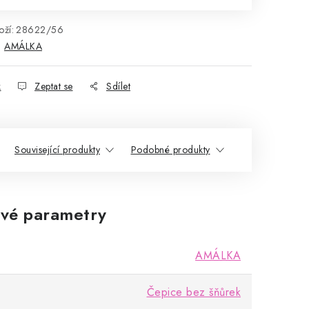
ží:
28622/56
:
AMÁLKA
k
Zeptat se
Sdílet
Související produkty
Podobné produkty
vé parametry
AMÁLKA
Čepice bez šňůrek