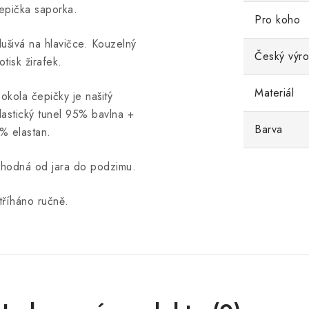
epička saporka.
Pro koho
lušivá na hlavičce. Kouzelný
Český výr
otisk žirafek.
Materiál
okola čepičky je našitý
lastický tunel 95% bavlna +
Barva
% elastan.
hodná od jara do podzimu.
tříháno ručně.