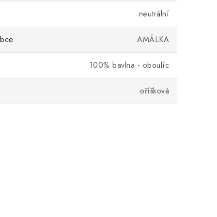
neutrální
obce
AMÁLKA
100% bavlna - oboulíc
oříšková