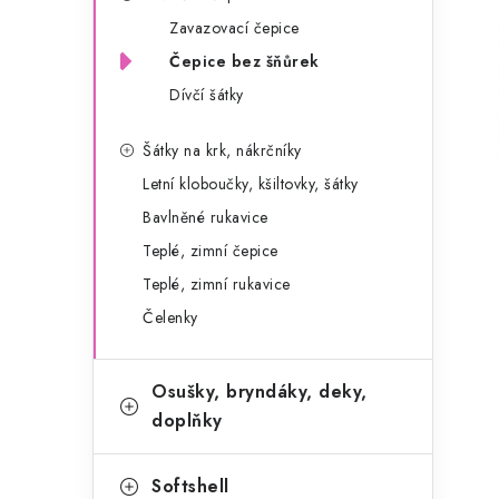
g
r
Zavazovací čepice
o
Čepice bez šňůrek
a
r
Dívčí šátky
n
i
e
n
Šátky na krk, nákrčníky
Letní kloboučky, kšiltovky, šátky
í
Bavlněné rukavice
p
Teplé, zimní čepice
a
Teplé, zimní rukavice
Čelenky
n
e
Osušky, bryndáky, deky,
l
doplňky
Softshell