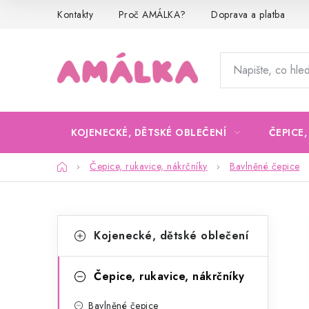
Přejít
Kontakty
Proč AMÁLKA?
Doprava a platba
na
obsah
KOJENECKÉ, DĚTSKÉ OBLEČENÍ
ČEPICE
Domů
Čepice, rukavice, nákrčníky
Bavlněné čepice
P
K
Přeskočit
Kojenecké, dětské oblečení
kategorie
a
o
t
s
Čepice, rukavice, nákrčníky
e
t
Bavlněné čepice