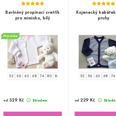
Bavlněný propínací svetřík
Kojenecký kabátek
pro miminko, bílý
pruhy
Novinka
52
56
62
68
74
80
86
52
56
62
68
74
329 Kč
229 Kč
od
od
Skladem
Sklade