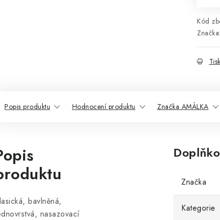
Kód zbo
Značka
Tis
Popis produktu
Hodnocení produktu
Značka AMÁLKA
Popis
Doplňko
produktu
Značka
lasická, bavlněná,
Kategorie
ednovrstvá, nasazovací