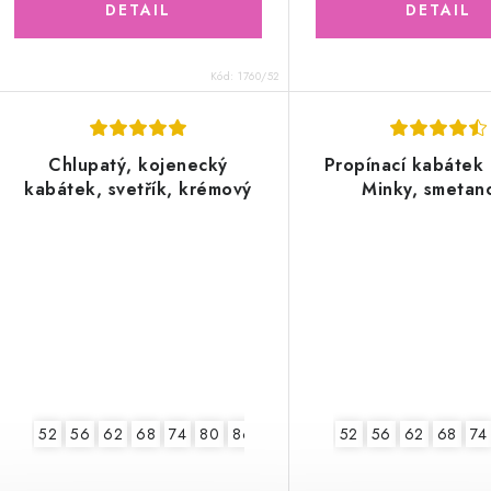
Kód:
1760/52
Chlupatý, kojenecký
Propínací kabátek 
kabátek, svetřík, krémový
Minky, smetan
52
56
62
68
74
80
86
52
56
62
68
74