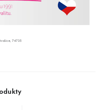
vošice, 74735
rodukty