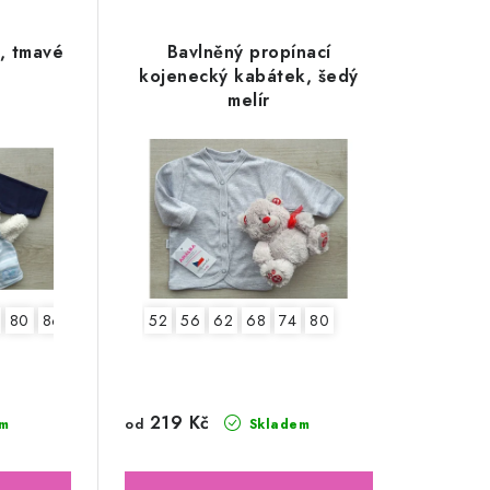
, tmavé
Bavlněný propínací
kojenecký kabátek, šedý
melír
80
86
52
56
62
68
74
80
219 Kč
od
m
Skladem