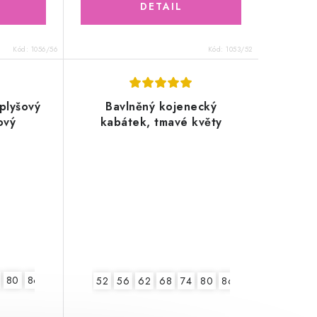
Kód:
1056/56
Kód:
1053/52
plyšový
Bavlněný kojenecký
ový
kabátek, tmavé květy
80
86
52
56
62
68
74
80
86