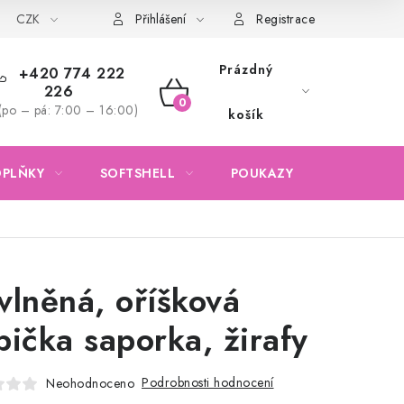
CZK
Obchodní podmínky
Podmínky ochrany osobních údajů
Přihlášení
Registrace
Prázdný
+420 774 222
226
NÁKUPNÍ
(po – pá: 7:00 – 16:00)
košík
KOŠÍK
OPLŇKY
SOFTSHELL
POUKAZY
KONTAKTY
vlněná, oříšková
pička saporka, žirafy
Podrobnosti hodnocení
Neohodnoceno