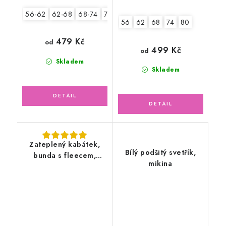
56-62
62-68
68-74
74-80
80-86
56
62
68
74
80
479 Kč
od
499 Kč
od
Skladem
Skladem
Zateplený kabátek,
Bílý podšitý svetřík,
bunda s fleecem,
mikina
Medvědí holčička