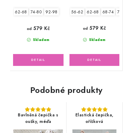
56-62
62-68
68-74
74-80
62-68
74-80
92-98
579 Kč
579 Kč
od
od
Skladem
Skladem
Podobné produkty
Bavlněná čepička s
Elastická čepička,
oušky, méďa
oříšková