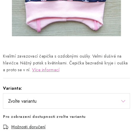
Kontakty
Proč AMÁLKA?
Doprava a platba
Tabulka velikostí
Postup pro vrácení a výměnu
Velkoobchod
Obchodní podmínky
Podmínky ochrany osobních údajů
Blog
Kvalitní zavazovací čepička s ozdobnými oušky. Velmi slušivá na
hlavičce. Něžný potisk s květinkami. Čepička bezvadně kryje i ouška
a proto se v ní.
Více informací
Varianta:
Pro zobrazení dostupnosti zvolte variantu
Možnosti doručení