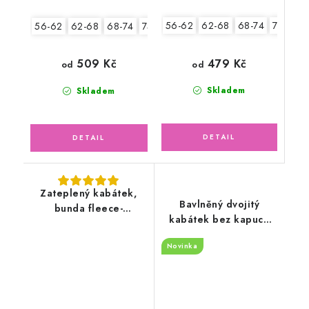
56-62
62-68
68-74
74-80
56-62
62-68
68-74
74-80
80-86
479 Kč
509 Kč
od
od
Skladem
Skladem
Zateplený kabátek,
Bavlněný dvojitý
bunda fleece-
kabátek bez kapuce
antipilling, bílá
teplákovina, malí
Novinka
hrošíci