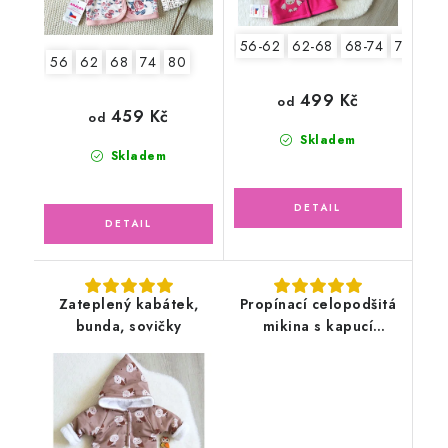
56-62
62-68
68-74
74-80
56
62
68
74
80
499 Kč
od
459 Kč
od
Skladem
Skladem
Zateplený kabátek,
Propínací celopodšitá
bunda, sovičky
mikina s kapucí
teplákovina, ledově
zelená