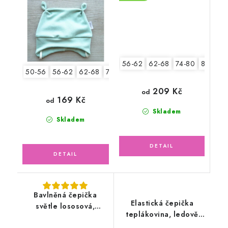
56-62
62-68
74-80
80-86
50-56
56-62
62-68
74-80
209 Kč
od
169 Kč
od
Skladem
Skladem
Bavlněná čepička
Elastická čepička
světle lososová,
teplákovina, ledově
motýlek
zelená