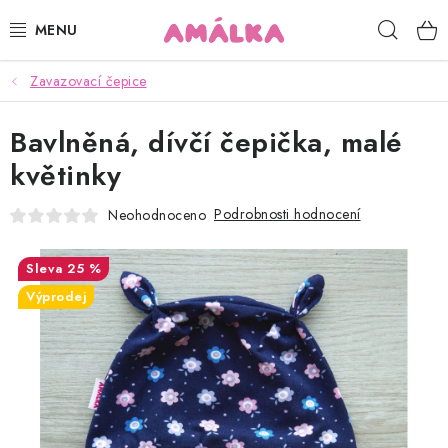
Přejít
Hleda
na
obsah
Zavazovací čepice
KOJENECKÉ, DĚTSKÉ OBLEČENÍ
Bavlněná, dívčí čepička, malé
ČEPICE, RUKAVICE, NÁKRČNÍKY
květinky
OSUŠKY, BRYNDÁKY, DEKY, DOPLŇKY
Podrobnosti hodnocení
Neohodnoceno
SOFTSHELL
25 %
POUKAZY
Výprodej
KONTAKTY
HODNOCENÍ OBCHODU