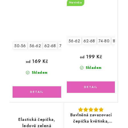
Novinka
56-62
62-68
74-80
80-86
50-56
56-62
62-68
74-80
80-86
199 Kč
od
169 Kč
od
Skladem
Skladem
Bavlněná zavazovací
Elastická čepička,
čepička květinka,
ledově zelená
pudrově růžová