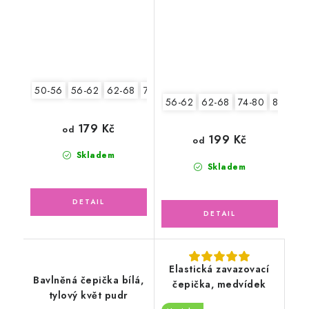
50-56
56-62
62-68
74-80
80-86
56-62
62-68
74-80
80-86
179 Kč
od
199 Kč
od
Skladem
Skladem
Elastická zavazovací
Bavlněná čepička bílá,
čepička, medvídek
tylový květ pudr