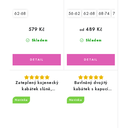
62-68
56-62
62-68
68-74
74-80
489 Kč
579 Kč
od
Skladem
Skladem
Zateplený kojenecký
Bavlněný dvojitý
kabátek slůně,
kabátek s kapucí
lososový
pudrově růžový, květy
Novinka
Novinka