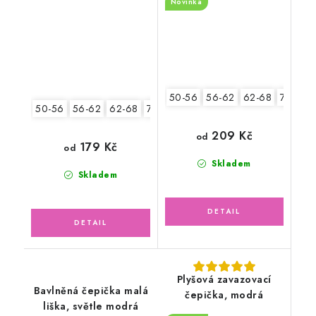
Novinka
50-56
56-62
62-68
74-80
50-56
56-62
62-68
74-80
80-86
209 Kč
od
179 Kč
od
Skladem
Skladem
Plyšová zavazovací
Bavlněná čepička malá
čepička, modrá
liška, světle modrá