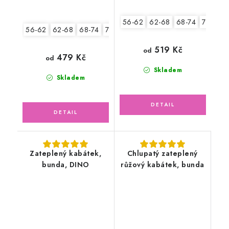
56-62
62-68
68-74
74-80
56-62
62-68
68-74
74-80
80-86
519 Kč
od
479 Kč
od
Skladem
Skladem
Zateplený kabátek,
Chlupatý zateplený
bunda, DINO
růžový kabátek, bunda