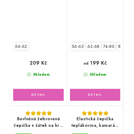
zvířátka
zelená
56-62
56-62
62-68
74-80
80-86
199 Kč
209 Kč
od
Skladem
Skladem
Bavlněná žebrovaná
Elastická čepička
čepička + šátek na krk,
teplákovina, kamarádi
oříšková latté
zvířátka