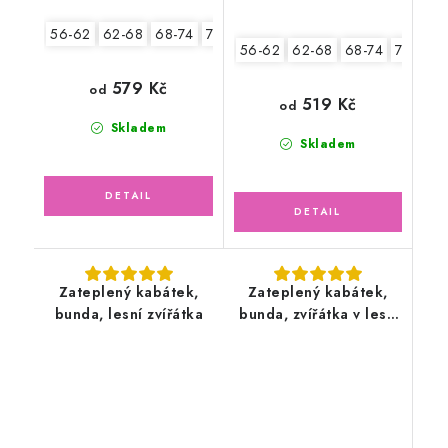
56-62
62-68
68-74
74-80
80-86
92-98
56-62
62-68
68-74
74-80
579 Kč
od
519 Kč
od
Skladem
Skladem
Zateplený kabátek,
Zateplený kabátek,
bunda, lesní zvířátka
bunda, zvířátka v lese
s fleecem