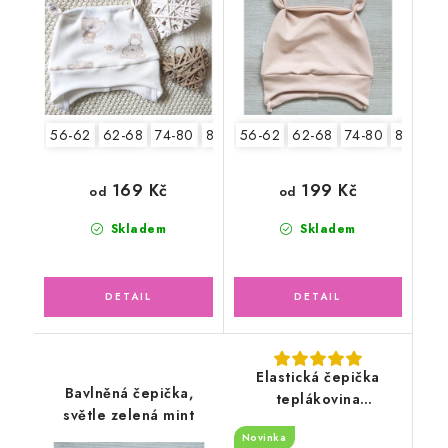
56-62
62-68
74-80
80-86
56-62
62-68
74-80
80-86
169 Kč
199 Kč
od
od
Skladem
Skladem
Elastická čepička
Bavlněná čepička,
teplákovina
světle zelená mint
bílo/modrá, Bagr
Novinka