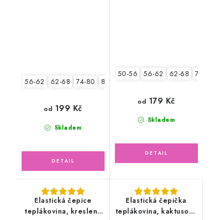
50-56
56-62
62-68
74-80
56-62
62-68
74-80
80-86
179 Kč
od
199 Kč
od
Skladem
Skladem
Elastická čepice
Elastická čepička
teplákovina, kreslená
teplákovina, kaktusově