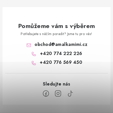
Pomůžeme vám s výběrem
Potřebujete s něčím poradit? Jsme tu pro vás!
obchod
@
amalkamimi.cz
+420 774 222 226
+420 776 569 450
Z