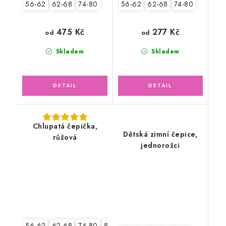
56-62
62-68
74-80
56-62
62-68
74-80
475 Kč
277 Kč
od
od
Skladem
Skladem
Chlupatá čepička,
Dětská zimní čepice,
růžová
jednorožci
56-62
62-68
74-80
80-86