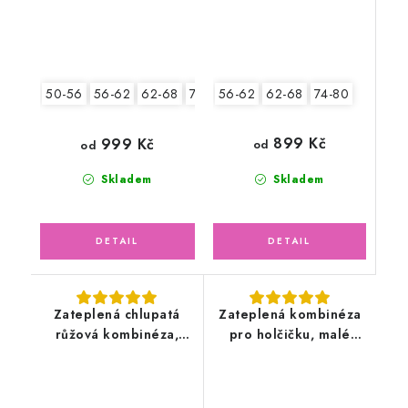
56-62
62-68
74-80
50-56
56-62
62-68
74-80
899 Kč
999 Kč
od
od
Skladem
Skladem
Zateplená chlupatá
Zateplená kombinéza
růžová kombinéza,
pro holčičku, malé
slon
růžové hračky