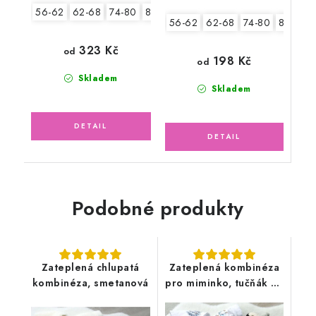
56-62
62-68
74-80
80-86
56-62
62-68
74-80
80-86
323 Kč
od
198 Kč
od
Skladem
Skladem
Podobné produkty
Zateplená chlupatá
Zateplená kombinéza
kombinéza, smetanová
pro miminko, tučňák se
sněhulákem