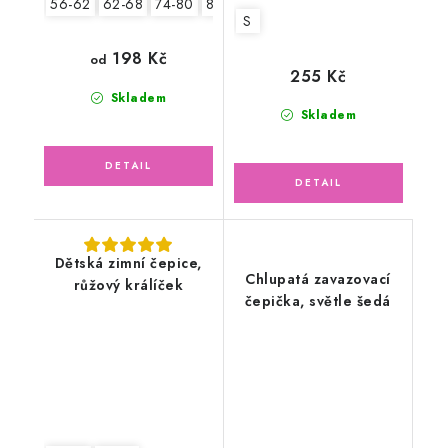
56-62
62-68
74-80
80-86
S
198 Kč
od
255 Kč
Skladem
Skladem
Dětská zimní čepice,
Chlupatá zavazovací
růžový králíček
čepička, světle šedá