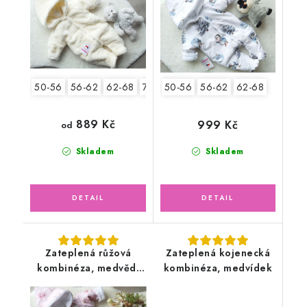
50-56
56-62
62-68
74-80
50-56
56-62
62-68
889 Kč
999 Kč
od
Skladem
Skladem
Zateplená růžová
Zateplená kojenecká
kombinéza, medvědí
kombinéza, medvídek
holčička