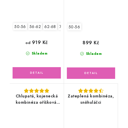
50-56
56-62
62-68
74-80
50-56
919 Kč
899 Kč
od
Skladem
Skladem
Chlupatá, kojenecká
Zateplená kombinéza,
kombinéza oříšková,
sněhuláčci
medvídek mýval