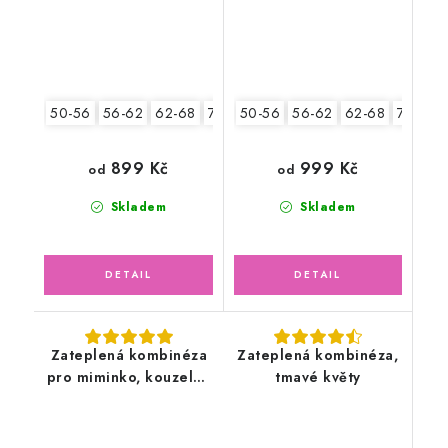
50-56
56-62
62-68
74-80
50-56
56-62
62-68
74-80
899 Kč
999 Kč
od
od
Skladem
Skladem
Zateplená kombinéza
Zateplená kombinéza,
pro miminko, kouzelné
tmavé květy
hračky