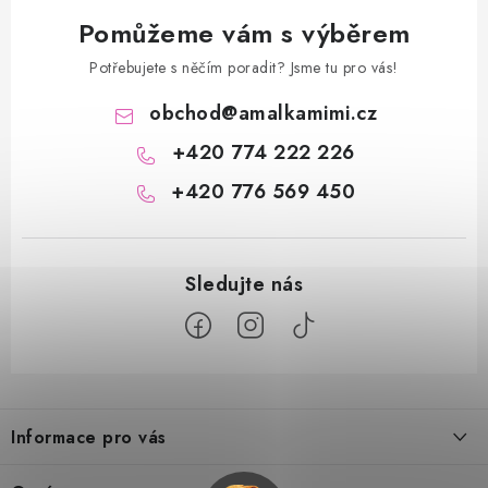
Pomůžeme vám s výběrem
Potřebujete s něčím poradit? Jsme tu pro vás!
obchod
@
amalkamimi.cz
+420 774 222 226
+420 776 569 450
Z
á
Informace pro vás
p
a
Doprava a platba