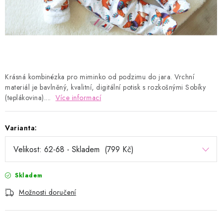
Kontakty
Proč AMÁLKA?
Doprava a platba
Tabulka velikostí
Postup pro vrácení a výměnu
Velkoobchod
Obchodní podmínky
Podmínky ochrany osobních údajů
Blog
Krásná kombinézka pro miminko od podzimu do jara. Vrchní
materiál je bavlněný, kvalitní, digitální potisk s rozkošnými Sobíky
(teplákovina)....
Více informací
Varianta:
Skladem
Možnosti doručení