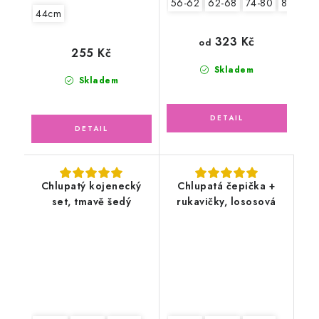
56-62
62-68
74-80
80-86
44cm
323 Kč
od
255 Kč
Skladem
Skladem
Chlupatý kojenecký
Chlupatá čepička +
set, tmavě šedý
rukavičky, lososová