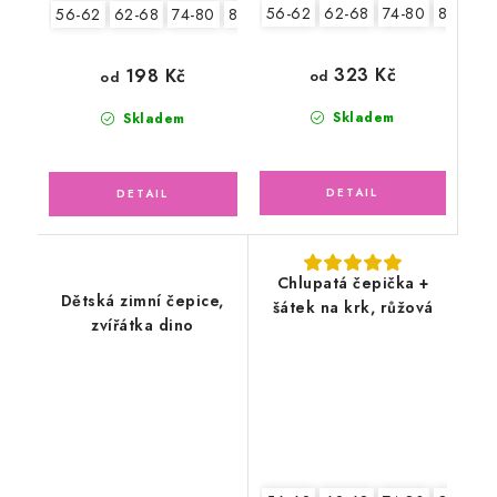
56-62
62-68
74-80
80-86
56-62
62-68
74-80
80-86
323 Kč
198 Kč
od
od
Skladem
Skladem
Chlupatá čepička +
Dětská zimní čepice,
šátek na krk, růžová
zvířátka dino