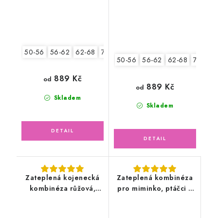
50-56
56-62
62-68
74-80
50-56
56-62
62-68
74-80
889 Kč
od
889 Kč
od
Skladem
Skladem
Zateplená kojenecká
Zateplená kombinéza
kombinéza růžová,
pro miminko, ptáčci s
slon
květy