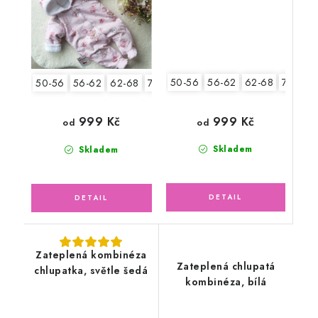
50-56
56-62
62-68
74-80
50-56
56-62
62-68
74-80
999 Kč
999 Kč
od
od
Skladem
Skladem
Zateplená kombinéza
Zateplená chlupatá
chlupatka, světle šedá
kombinéza, bílá