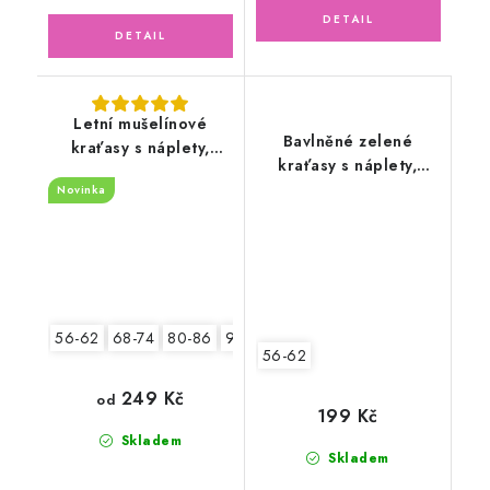
Letní mušelínové
Bavlněné zelené
kraťasy s náplety,
kraťasy s náplety,
růžové
květinky
Novinka
56-62
68-74
80-86
92-98
56-62
249 Kč
od
199 Kč
Skladem
Skladem