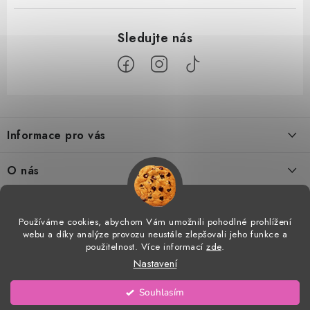
Z
á
Informace pro vás
p
a
Doprava a platba
O nás
t
Tabulka velikostí
í
Kontakty
Doprava a online platby
Vrácení a výměna
Používáme cookies, abychom Vám umožnili pohodlné prohlížení
Proč AMÁLKA?
webu a díky analýze provozu neustále zlepšovali jeho funkce a
Facebook
Obchodní podmínky
použitelnost. Více informací
zde
.
Velkoobchod
Nastavení
Podmínky ochrany osobních údajů
Prohlášení o shodě
Copyright 2026
AMÁLKA
. Všechna práva vyhrazena.
Upravit nastavení cookies
Souhlasím
Vytvořil Shoptet
Blog