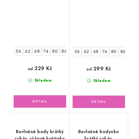
lodičky
56
62
68
74
80
86
92
56
62
68
74
80
86
92
229 Kč
299 Kč
od
od
Skladem
Skladem
Bavlněné body krátký
Bavlněné bodynko
rukáv, růžové květinky
krátký rukáv,