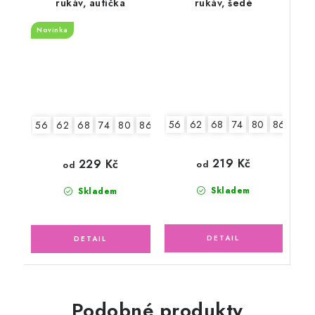
rukáv, autíčka
rukáv, šedé
Novinka
56
62
68
74
80
86
92
56
62
68
74
80
86
92
219 Kč
229 Kč
od
od
Skladem
Skladem
Podobné produkty