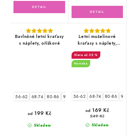
Bavlněné letní kraťasy
Letní mušelínové
s náplety, oříškové
kraťasy s náplety,
zelené
až 32 %
Novinka
56-62
68-74
80-86
92-98
56-62
68-74
80-86
92-98
169 Kč
od
199 Kč
od
249 Kč
Skladem
Skladem