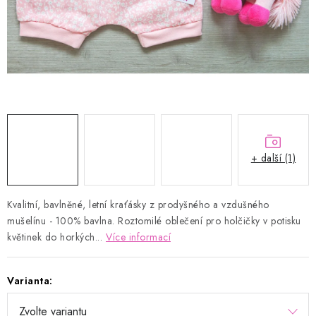
Kontakty
Proč AMÁLKA?
Doprava a platba
Tabulka velikostí
Postup pro vrácení a výměnu
Velkoobchod
Obchodní podmínky
Podmínky ochrany osobních údajů
Blog
+ další (1)
Kvalitní, bavlněné, letní kraťásky z prodyšného a vzdušného
mušelínu - 100% bavlna. Roztomilé oblečení pro holčičky v potisku
květinek do horkých...
Více informací
Varianta: