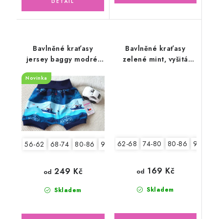
Bavlněné kraťasy
Bavlněné kraťasy
jersey baggy modré,
zelené mint, vyšitá
Lodičky
aplikace
Novinka
62-68
74-80
80-86
92-98
56-62
68-74
80-86
92-98
169 Kč
249 Kč
od
od
Skladem
Skladem