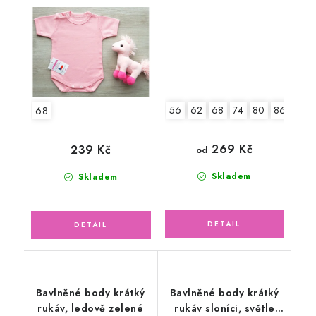
vzor, smetanové
56
62
68
74
80
86
92
68
269 Kč
239 Kč
od
Skladem
Skladem
Bavlněné body krátký
Bavlněné body krátký
rukáv, ledově zelené
rukáv sloníci, světle