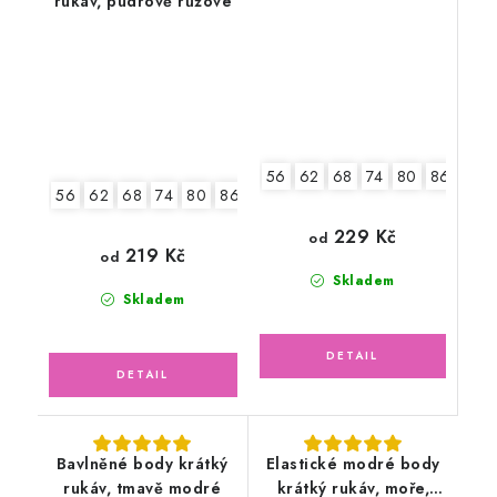
rukáv, pudrově růžové
56
62
68
74
80
86
92
56
62
68
74
80
86
92
229 Kč
od
219 Kč
od
Skladem
Skladem
Bavlněné body krátký
Elastické modré body
rukáv, tmavě modré
krátký rukáv, moře,