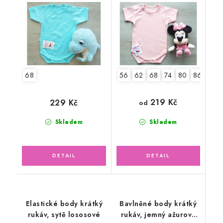
68
56
62
68
74
80
86
92
219 Kč
229 Kč
od
Skladem
Skladem
Elastické body krátký
Bavlněné body krátký
rukáv, sytě lososové
rukáv, jemný ažurový