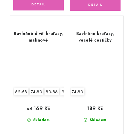
Bavlněné dívčí kraťasy,
Bavlněné kraťasy,
malinové
veselé cestičky
62-68
74-80
80-86
92-98
74-80
104-110
169 Kč
189 Kč
od
Skladem
Skladem