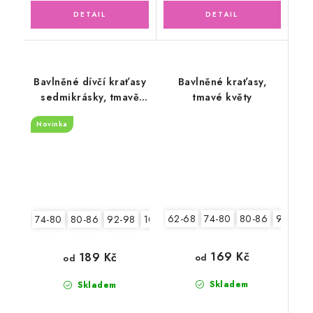
Bavlněné dívčí kraťasy
Bavlněné kraťasy,
sedmikrásky, tmavě
tmavé květy
modré
Novinka
62-68
74-80
80-86
92-98
74-80
80-86
92-98
104-110
169 Kč
189 Kč
od
od
Skladem
Skladem