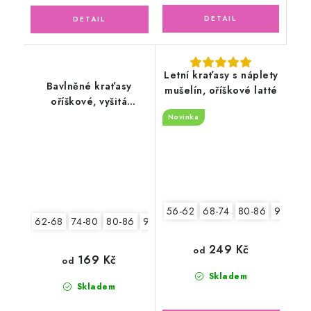
Letní kraťasy s náplety
Bavlněné kraťasy
mušelín, oříškové latté
oříškové, vyšitá
aplikace
Novinka
56-62
68-74
80-86
92-98
62-68
74-80
80-86
92-98
104-110
249 Kč
od
169 Kč
od
Skladem
Skladem