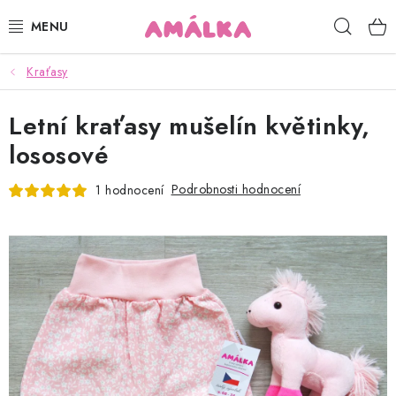
Přejít
Hleda
na
obsah
Kraťasy
KOJENECKÉ, DĚTSKÉ OBLEČENÍ
Letní kraťasy mušelín květinky,
ČEPICE, RUKAVICE, NÁKRČNÍKY
lososové
OSUŠKY, BRYNDÁKY, DEKY, DOPLŇKY
Podrobnosti hodnocení
1 hodnocení
SOFTSHELL
POUKAZY
KONTAKTY
HODNOCENÍ OBCHODU