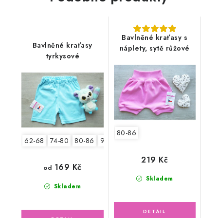
Bavlněné kraťasy s
Bavlněné kraťasy
náplety, sytě růžové
tyrkysové
80-86
62-68
74-80
80-86
92-98
104-110
219 Kč
169 Kč
od
Skladem
Skladem