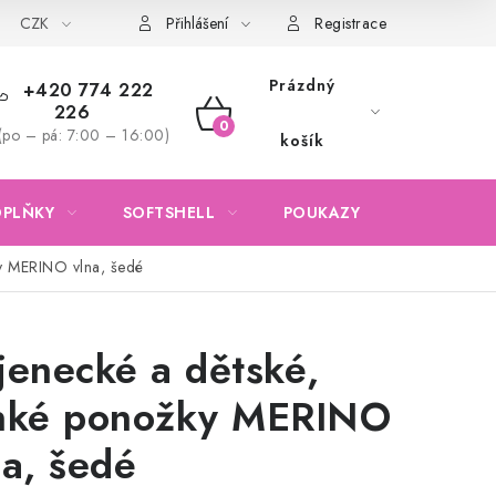
CZK
Obchodní podmínky
Podmínky ochrany osobních údajů
Přihlášení
Registrace
Prázdný
+420 774 222
226
NÁKUPNÍ
(po – pá: 7:00 – 16:00)
košík
KOŠÍK
OPLŇKY
SOFTSHELL
POUKAZY
KONTAKTY
ky MERINO vlna, šedé
jenecké a dětské,
nké ponožky MERINO
na, šedé