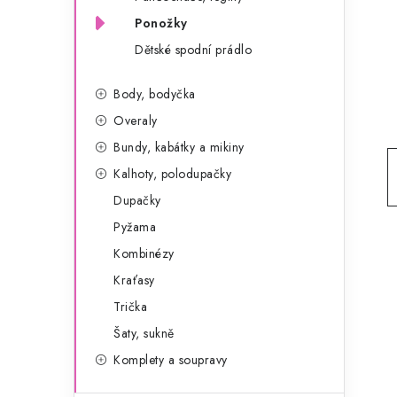
g
r
Ponožky
o
Dětské spodní prádlo
a
r
n
i
Body, bodyčka
e
n
Overaly
Bundy, kabátky a mikiny
í
Kalhoty, polodupačky
p
Dupačky
a
Pyžama
Kombinézy
n
Kraťasy
e
Trička
l
Šaty, sukně
Komplety a soupravy