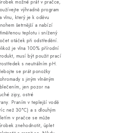
ýrobek možné prát v pračce,
oužívejte výhradně program
a vlnu, který je k oděvu
nohem šetrnější a nabízí
řiměřenou teplotu i snížený
očet otáček při odstředění.
elikož je vlna 100% přírodní
rodukt, musí být použit prací
rostředek s neutrálním pH.
ebojte se prát ponožky
ohromady s jiným vlněným
blečením, jen pozor na
uché zipy, ostré
rany. Praním v teplejší vodě
víc než 30°C) a s dlouhým
letím v pračce se může
ýrobek znehodnotit, úplet