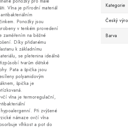
lněné ponožky pro malé
Kategorie
ěti. Vlna je přírodní materiál
 antibakteriálním
Český výr
činkem. Ponožky jsou
yrobeny v tenkém provedení
e zaměřením na běžné
Barva
ošení. Díky přidanému
lastanu k základnímu
ateriálu, se pletenina ideálně
řizpůsobí tvarům dětské
ohy. Pata a špička jsou
esíleny polyamidovým
láknem, špička je
etízkovaná.
včí vlna je termoregulační,
ntibakteriální
 hypoalergenní. Při zvýšené
yzické námaze ovčí vlna
bsorbuje vlhkost a pot do