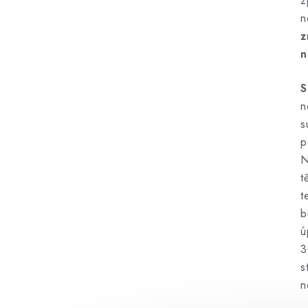
z
n
z
n
S
n
s
p
N
t
t
b
ú
3
s
n