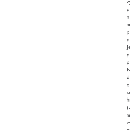
v
p
n
m
p
p
J
p
p
N
d
o
s
h
(
m
v