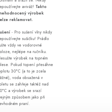
plstnatit a srazit se. Nikdy
epoužívejte aviváž!
Takto
nehodnocený výrobek
elze reklamovat.
ušení
- Pro sušení vlny nikdy
epoužívejte sušičku! Prádlo
ušte vždy ve vodorovné
oloze, nejlépe na ručníku.
esušte výrobek na topném
ělese. Pokud topení přesáhne
eplotu 30°C (a to je zcela
ěžné), voda obsažená v
pletu se zahřeje taktéž nad
0°C a výrobek se srazí
tejným způsobem jako při
evhodném praní.