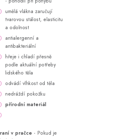
- pohodlí při pohybu
umělá vlákna zaručují
tvarovou stálost, elasticitu
a odolnost
antialergenní a
antibakteriální
hřeje i chladí přesně
podle aktuální potřeby
lidského těla
odvádí vlhkost od těla
nedráždí pokožku
přírodní materiál
raní v pračce
- Pokud je