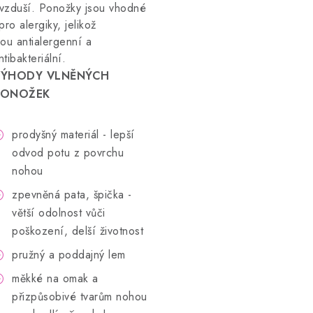
vzduší. Ponožky jsou vhodné
 pro alergiky, jelikož
sou antialergenní a
ntibakteriální.
VÝHODY VLNĚNÝCH
PONOŽEK
prodyšný materiál - lepší
odvod potu z povrchu
nohou
zpevněná pata, špička -
větší odolnost vůči
poškození, delší životnost
pružný a poddajný lem
měkké na omak a
přizpůsobivé tvarům nohou