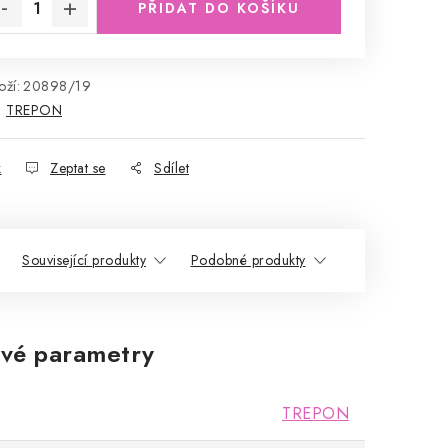
PŘIDAT DO KOŠÍKU
ží:
20898/19
:
TREPON
k
Zeptat se
Sdílet
Související produkty
Podobné produkty
vé parametry
TREPON