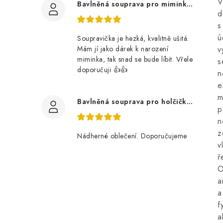
V
Bavlněná souprava pro miminko, zvířátka v lese
d
s
ú
Soupravička je hezká, kvalitně ušitá.
Mám jí jako dárek k narození
v
miminka, tak snad se bude líbit. Vřele
s
doporučuji 👍👍
n
e
m
Bavlněná souprava pro holčičku, tmavé květy
p
n
z
Nádherné oblečení. Doporučujeme
v
ř
O
a
a
f
a