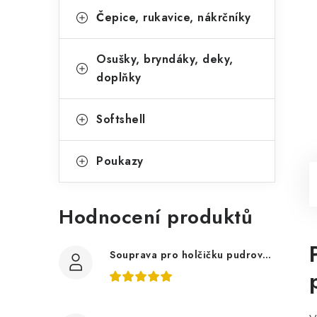
Čepice, rukavice, nákrčníky
Osušky, bryndáky, deky,
doplňky
Softshell
Poukazy
Hodnocení produktů
Souprava pro holčičku pudrově růžová, ptáčci květy