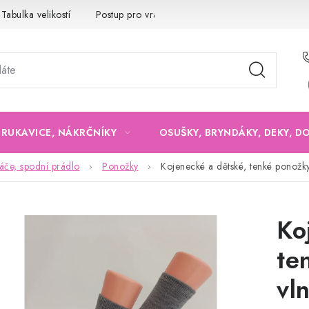
Tabulka velikostí
Postup pro vrácení a výměnu
Velkoobchod
, RUKAVICE, NÁKRČNÍKY
OSUŠKY, BRYNDÁKY, DEKY, D
če, spodní prádlo
Ponožky
Kojenecké a dětské, tenké ponož
Ko
te
vl