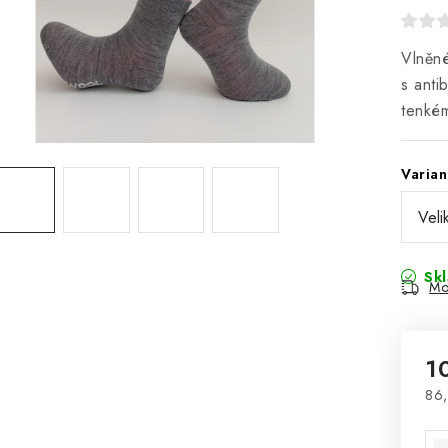
Vlněné
s anti
tenkém
Varian
Sk
Mo
1
86,
Mě