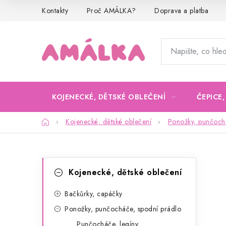
Přejít
Kontakty
Proč AMÁLKA?
Doprava a platba
na
obsah
KOJENECKÉ, DĚTSKÉ OBLEČENÍ
ČEPICE
Domů
Kojenecké, dětské oblečení
Ponožky, punčochá
P
K
Přeskočit
Kojenecké, dětské oblečení
kategorie
a
o
t
Bačkůrky, capáčky
s
Ponožky, punčocháče, spodní prádlo
e
t
Punčocháče, legíny