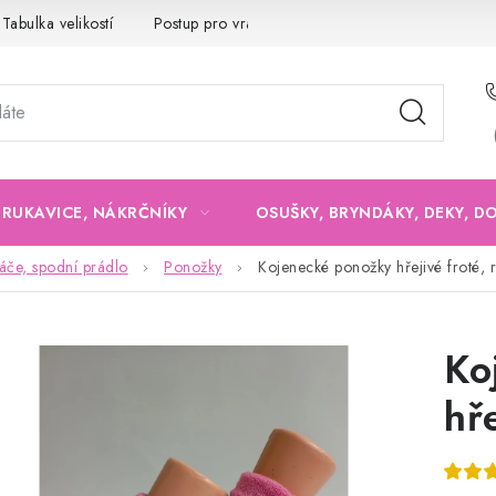
Tabulka velikostí
Postup pro vrácení a výměnu
Velkoobchod
, RUKAVICE, NÁKRČNÍKY
OSUŠKY, BRYNDÁKY, DEKY, D
če, spodní prádlo
Ponožky
Kojenecké ponožky hřejivé froté, 
Ko
hř