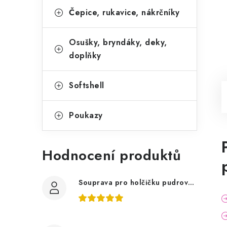
Čepice, rukavice, nákrčníky
Osušky, bryndáky, deky,
doplňky
Softshell
Poukazy
Hodnocení produktů
Souprava pro holčičku pudrově růžová, ptáčci květy