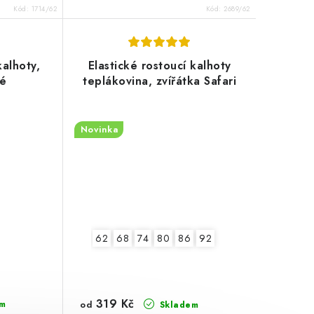
Kód:
1714/62
Kód:
2689/62
kalhoty,
Elastické rostoucí kalhoty
né
teplákovina, zvířátka Safari
Novinka
62
68
74
80
86
92
319 Kč
od
m
Skladem