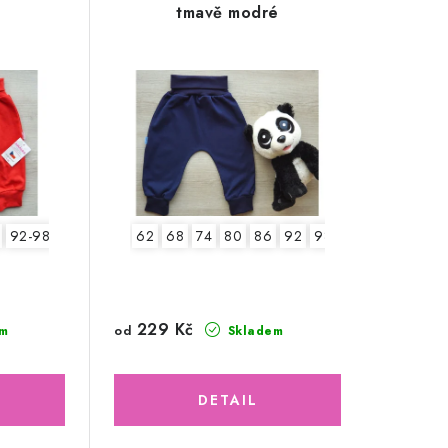
tmavě modré
92-98
62
68
74
80
86
92
98
104
229 Kč
od
m
Skladem