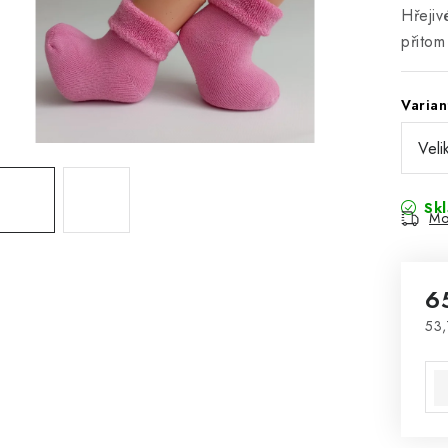
Hřejiv
přitom
Varian
Sk
Mo
6
53,
Mě