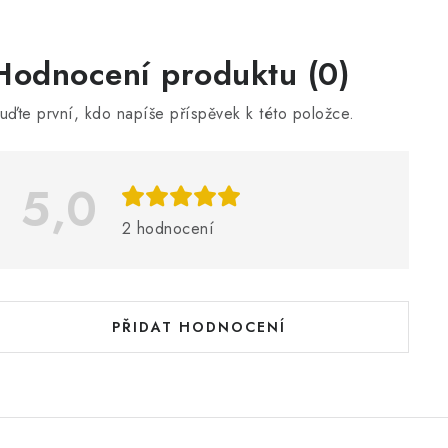
V
Hodnocení produktu (0)
ý
uďte první, kdo napíše příspěvek k této položce.
p
5,0
s
h
2 hodnocení
o
d
n
PŘIDAT HODNOCENÍ
o
c
e