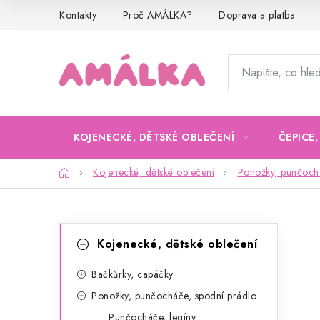
Přejít
Kontakty
Proč AMÁLKA?
Doprava a platba
na
obsah
KOJENECKÉ, DĚTSKÉ OBLEČENÍ
ČEPICE
Domů
Kojenecké, dětské oblečení
Ponožky, punčochá
P
K
Přeskočit
Kojenecké, dětské oblečení
kategorie
a
o
t
Bačkůrky, capáčky
s
Ponožky, punčocháče, spodní prádlo
e
t
Punčocháče, legíny