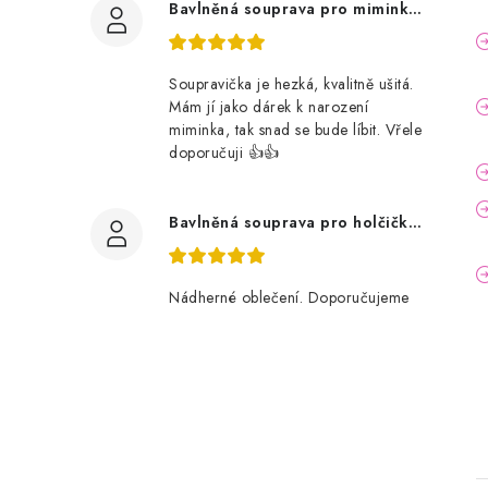
Bavlněná souprava pro miminko, zvířátka v lese
Soupravička je hezká, kvalitně ušitá.
Mám jí jako dárek k narození
miminka, tak snad se bude líbit. Vřele
doporučuji 👍👍
Bavlněná souprava pro holčičku, tmavé květy
Nádherné oblečení. Doporučujeme