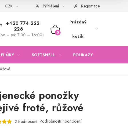
CZK
Obchodní podmínky
Podmínky ochrany osobních údajů
Přihlášení
Registrace
Prázdný
+420 774 222
226
NÁKUPNÍ
(po – pá: 7:00 – 16:00)
košík
KOŠÍK
OPLŇKY
SOFTSHELL
POUKAZY
KONTAKTY
růžové
jenecké ponožky
ejivé froté, růžové
Podrobnosti hodnocení
2 hodnocení