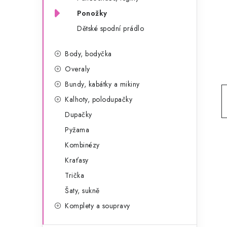
g
r
Ponožky
o
Dětské spodní prádlo
a
r
n
i
Body, bodyčka
e
n
Overaly
Bundy, kabátky a mikiny
í
Kalhoty, polodupačky
p
Dupačky
a
Pyžama
Kombinézy
n
Kraťasy
e
Trička
l
Šaty, sukně
Komplety a soupravy