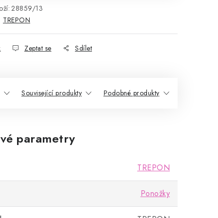
ží:
28859/13
:
TREPON
k
Zeptat se
Sdílet
Související produkty
Podobné produkty
vé parametry
TREPON
Ponožky