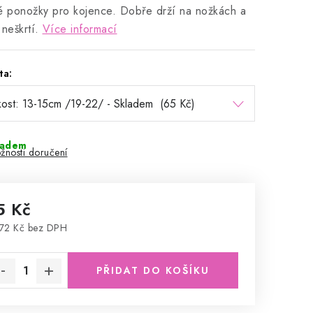
é ponožky pro kojence. Dobře drží na nožkách a
 neškrtí.
Více informací
ta:
ladem
žnosti doručení
5 Kč
72 Kč bez DPH
rná cena:
PŘIDAT DO KOŠÍKU