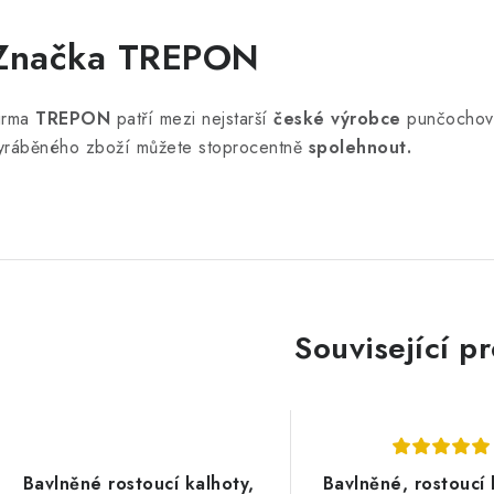
n
Značka TREPON
irma
TREPON
patří mezi nejstarší
české výrobce
punčochové
yráběného zboží můžete stoprocentně
spolehnout.
Související p
Bavlněné rostoucí kalhoty,
Bavlněné, rostoucí 