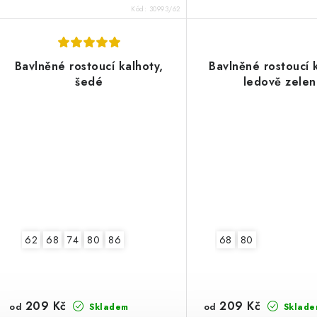
Kód:
30993/62
Bavlněné rostoucí kalhoty,
Bavlněné rostoucí 
šedé
ledově zele
62
68
74
80
86
68
80
209 Kč
209 Kč
od
od
Skladem
Sklade