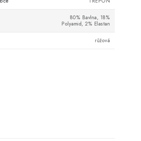
obce
TREPON
80% Bavlna, 18%
Polyamid, 2% Elastan
růžová