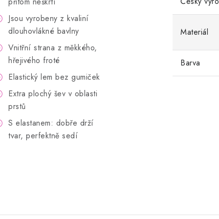
Český výr
přitom neškrtí
Jsou vyrobeny z kvaliní
dlouhovlákné bavlny
Materiál
Vnitřní strana z měkkého,
hřejivého froté
Barva
Elastický lem bez gumiček
Extra plochý šev v oblasti
prstů
S elastanem: dobře drží
tvar, perfektně sedí