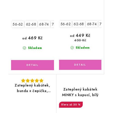
56-62
62-68
68-74
74-80
56-62
62-68
68-74
74-80
80-86
449 Kč
od
469 Kč
od
450 Kč
Skladem
Skladem
Zateplený kabátek,
Zateplený kabátek
bunda + čepička,
MINKY s kapucí, bílý
ptáčci
až 20 %