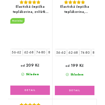
Elastická čepička
Elastická čepička
teplákovina, zvířátka
teplákovina,
Safari
petrolejová
Novinka
56-62
62-68
74-80
80-86
56-62
62-68
74-80
80-86
209 Kč
199 Kč
od
od
Skladem
Skladem