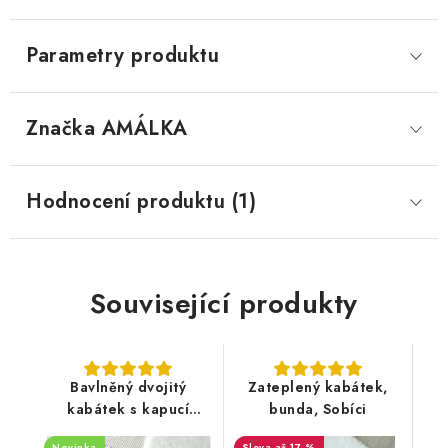
Parametry produktu
Značka
 AMÁLKA
Hodnocení produktu (1)
Související produkty
Bavlněný dvojitý
Zateplený kabátek,
kabátek s kapucí
bunda, Sobíci
pudrově růžový, květy
Novinka
až 17 %