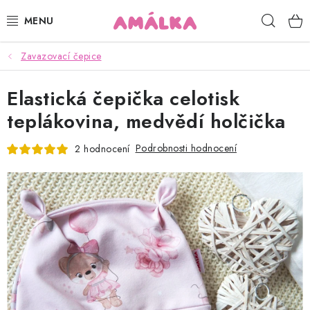
Přejít
Hleda
na
obsah
Zavazovací čepice
KOJENECKÉ, DĚTSKÉ OBLEČENÍ
Elastická čepička celotisk
ČEPICE, RUKAVICE, NÁKRČNÍKY
teplákovina, medvědí holčička
OSUŠKY, BRYNDÁKY, DEKY, DOPLŇKY
Podrobnosti hodnocení
2 hodnocení
SOFTSHELL
POUKAZY
KONTAKTY
HODNOCENÍ OBCHODU