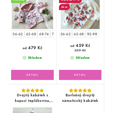
Akce
56-62
62-68
68-74
74-80
56-62
80-86
62-68
92-98
459 Kč
od
479 Kč
od
559 Kč
Skladem
Skladem
Dvojitý kabátek s
Bavlněný dvojitý
kapucí teplákovina,
námořnický kabátek
auta