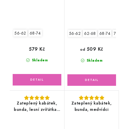
56-62
68-74
56-62
62-68
68-74
74-80
579 Kč
509 Kč
od
Skladem
Skladem
Zateplený kabátek,
Zateplený kabátek,
bunda, lesní zvířátka s
bunda, medvídci
fleecem