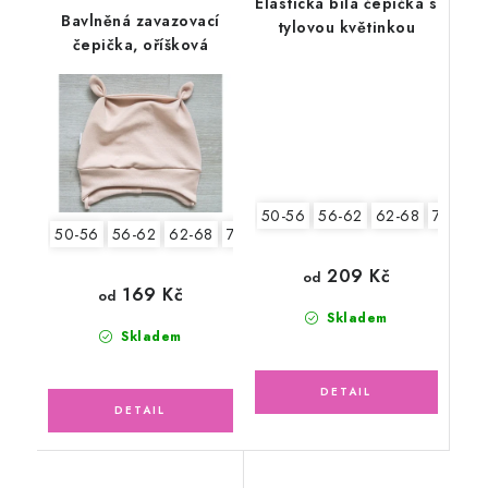
Elastická bílá čepička s
Bavlněná zavazovací
tylovou květinkou
čepička, oříšková
50-56
56-62
62-68
74-80
50-56
56-62
62-68
74-80
80-86
209 Kč
od
169 Kč
od
Skladem
Skladem