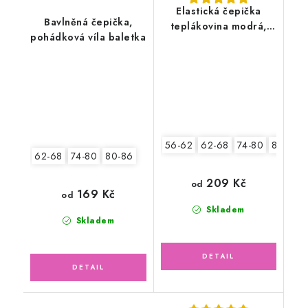
Elastická čepička
Bavlněná čepička,
teplákovina modrá,
pohádková víla baletka
bagry
56-62
62-68
74-80
80-86
62-68
74-80
80-86
209 Kč
od
169 Kč
od
Skladem
Skladem