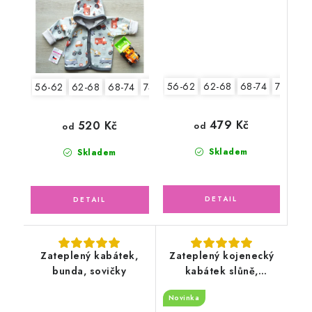
56-62
62-68
68-74
74-80
56-62
62-68
68-74
74-80
80-86
479 Kč
520 Kč
od
od
Skladem
Skladem
Zateplený kabátek,
Zateplený kojenecký
bunda, sovičky
kabátek slůně,
lososový
Novinka