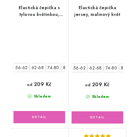
Elastická čepička s
Elastická čepička
tylovou květinkou,
jersey, malinový květ
lososová
56-62
62-68
74-80
80-86
56-62
62-68
74-80
80-86
209 Kč
209 Kč
od
od
Skladem
Skladem