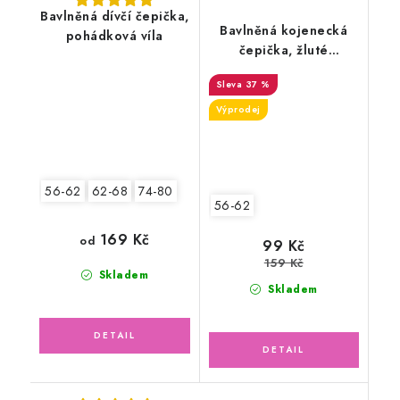
Bavlněná dívčí čepička,
Bavlněná kojenecká
pohádková víla
čepička, žluté
lemování
37 %
Výprodej
56-62
62-68
74-80
56-62
169 Kč
od
99 Kč
159 Kč
Skladem
Skladem