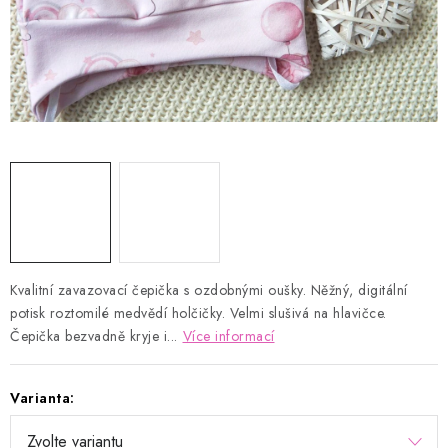
Kontakty
Proč AMÁLKA?
Doprava a platba
Tabulka velikostí
Postup pro vrácení a výměnu
Velkoobchod
Obchodní podmínky
Podmínky ochrany osobních údajů
Blog
Kvalitní zavazovací čepička s ozdobnými oušky. Něžný, digitální
potisk roztomilé medvědí holčičky. Velmi slušivá na hlavičce.
Čepička bezvadně kryje i...
Více informací
Varianta: