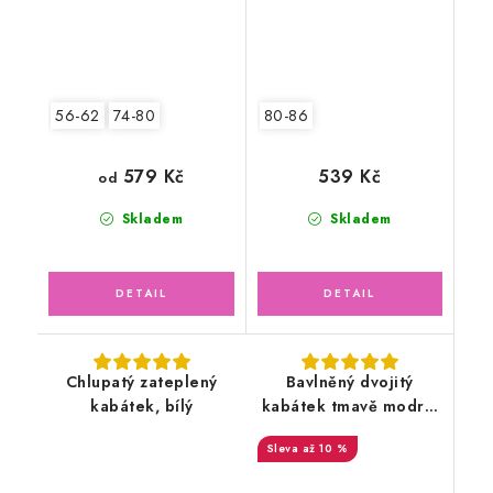
56-62
74-80
80-86
579 Kč
539 Kč
od
Skladem
Skladem
Chlupatý zateplený
Bavlněný dvojitý
kabátek, bílý
kabátek tmavě modrý,
Autíčko
až 10 %