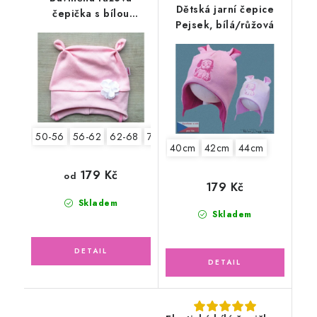
Dětská jarní čepice
čepička s bílou
Pejsek, bílá/růžová
květinkou
50-56
56-62
62-68
74-80
80-86
40cm
42cm
44cm
179 Kč
od
179 Kč
Skladem
Skladem