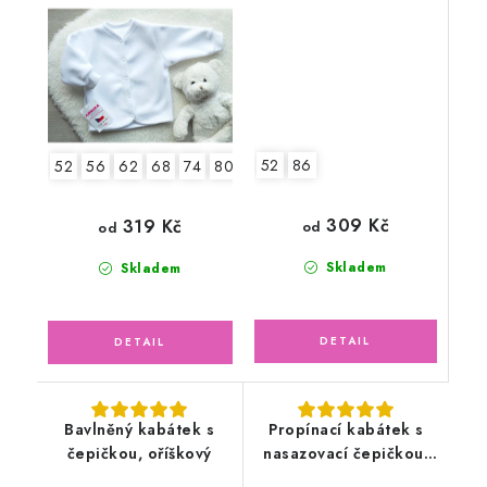
52
86
52
56
62
68
74
80
86
309 Kč
319 Kč
od
od
Skladem
Skladem
Bavlněný kabátek s
Propínací kabátek s
čepičkou, oříškový
nasazovací čepičkou,
zvířátka v lese