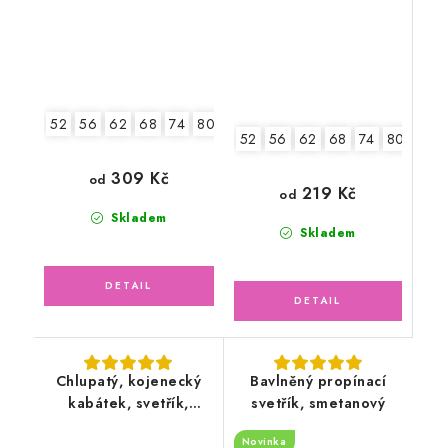
52
56
62
68
74
80
86
52
56
62
68
74
80
309 Kč
od
219 Kč
od
Skladem
Skladem
Chlupatý, kojenecký
Bavlněný propínací
kabátek, svetřík,
svetřík, smetanový
růžový
Novinka