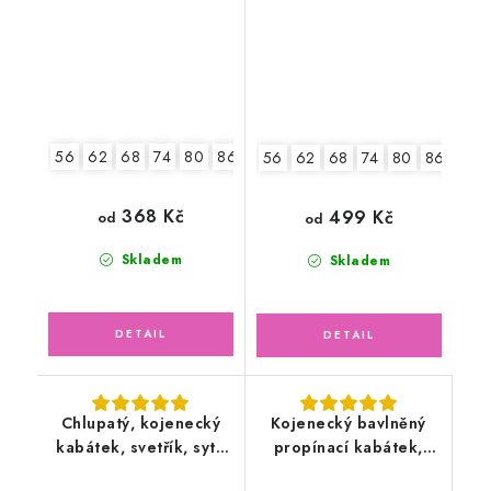
56
62
68
74
80
86
56
62
68
74
80
86
368 Kč
499 Kč
od
od
Skladem
Skladem
Chlupatý, kojenecký
Kojenecký bavlněný
kabátek, svetřík, sytě
propínací kabátek,
modrý
oříškový