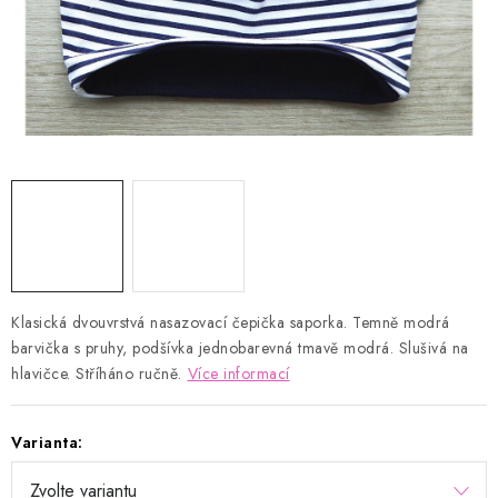
Kontakty
Proč AMÁLKA?
Doprava a platba
Tabulka velikostí
Postup pro vrácení a výměnu
Velkoobchod
Obchodní podmínky
Podmínky ochrany osobních údajů
Blog
Klasická dvouvrstvá nasazovací čepička saporka. Temně modrá
barvička s pruhy, podšívka jednobarevná tmavě modrá. Slušivá na
hlavičce. Stříháno ručně.
Více informací
Varianta: