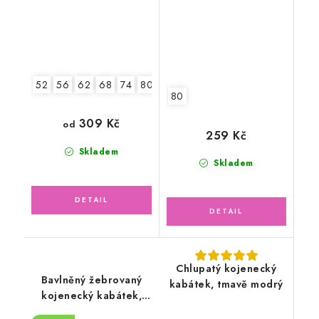
52
56
62
68
74
80
86
80
309 Kč
od
259 Kč
Skladem
Skladem
Chlupatý kojenecký
Bavlněný žebrovaný
kabátek, tmavě modrý
kojenecký kabátek,
Méďa s růžovou