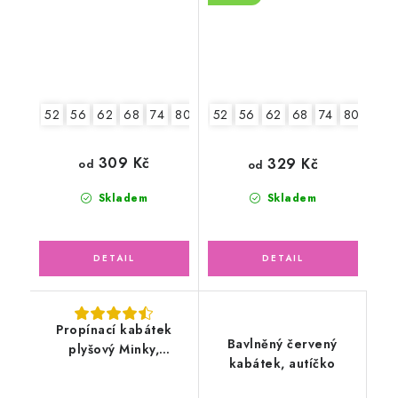
52
56
62
68
74
80
86
52
56
62
68
74
80
86
309 Kč
329 Kč
od
od
Skladem
Skladem
Propínací kabátek
Bavlněný červený
plyšový Minky,
kabátek, autíčko
smetanový