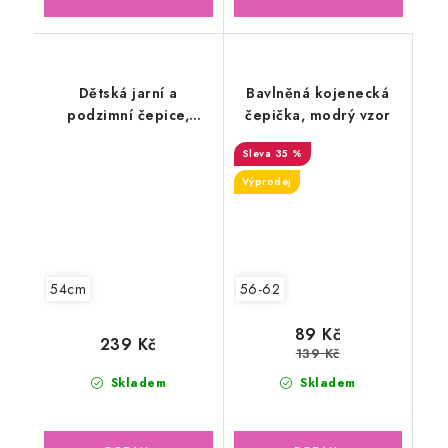
Dětská jarní a
Bavlněná kojenecká
podzimní čepice,
čepička, modrý vzor
oříšková latté
35 %
Výprodej
54cm
56-62
89 Kč
239 Kč
139 Kč
Skladem
Skladem