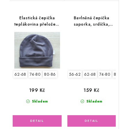
Elastická čepička
Bavlněná čepička
teplákovina přeložený
saporka, srdíčka,
lem, šedá
motýlek
56-62
62-68
74-80
80-86
62-68
74-80
80-86
159 Kč
199 Kč
Skladem
Skladem