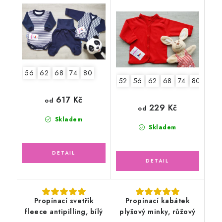
červený
56
62
68
74
80
52
56
62
68
74
80
86
617 Kč
od
229 Kč
od
Skladem
Skladem
Propínací svetřík
Propínací kabátek
fleece antipilling, bílý
plyšový minky, růžový