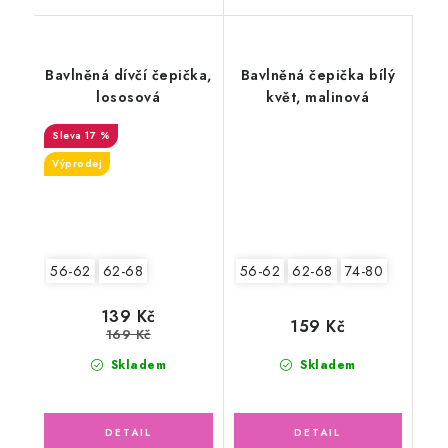
Bavlněná dívčí čepička,
Bavlněná čepička bílý
lososová
květ, malinová
17 %
Výprodej
56-62
62-68
56-62
62-68
74-80
139 Kč
159 Kč
169 Kč
Skladem
Skladem