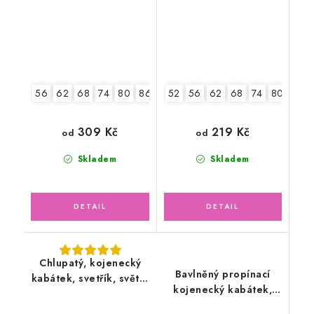
56
62
68
74
80
86
52
56
62
68
74
80
86
309 Kč
219 Kč
od
od
Skladem
Skladem
Chlupatý, kojenecký
Bavlněný propínací
kabátek, svetřík, světle
kojenecký kabátek,
šedý
šedý melír