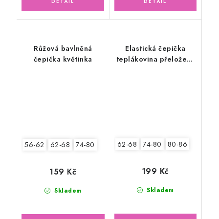
Růžová bavlněná
Elastická čepička
čepička květinka
teplákovina přeložený
lem, kaktusově zelená
62-68
74-80
80-86
56-62
62-68
74-80
199 Kč
159 Kč
Skladem
Skladem