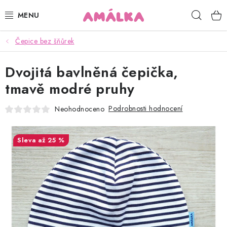
Přejít
Hleda
na
obsah
Čepice bez šňůrek
KOJENECKÉ, DĚTSKÉ OBLEČENÍ
Dvojitá bavlněná čepička,
ČEPICE, RUKAVICE, NÁKRČNÍKY
tmavě modré pruhy
OSUŠKY, BRYNDÁKY, DEKY, DOPLŇKY
Podrobnosti hodnocení
Neohodnoceno
SOFTSHELL
až 25 %
POUKAZY
KONTAKTY
HODNOCENÍ OBCHODU