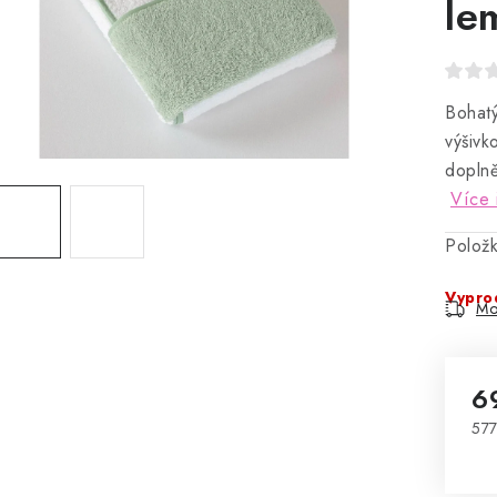
le
Bohatý
výšivk
doplně
Více 
Polož
Vypro
Mo
6
577
Mě