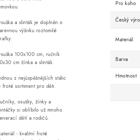
Pro koho
emovkou.
Český výr
suška a slinták je doplněn o
arevnou výšivku roztomilé
irafky.
Materiál
suška 100x100 cm, ručník
Barva
0x30 cm žínka a slinták.
Hmotnost
ednou z nejúspěšnějších stálic
e froté sortiment pro děti.
učníky, osušky, žínky a
lintáčky si oblíbilo už mnoho
enerací dětí a rodičů.
ateriál - kvalitní froté