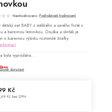
movkou
Podrobnosti hodnocení
Neohodnoceno
 dětský set BABY z měkkého a savého froté s
ou a barevnou lemovkou. Osuška a slinták je
n o barevnou výšivku roztomilé žirafky.
informací
ka byla vyprodána…
dáno
žnosti doručení
99 Kč
,69 Kč bez DPH
rná cena: