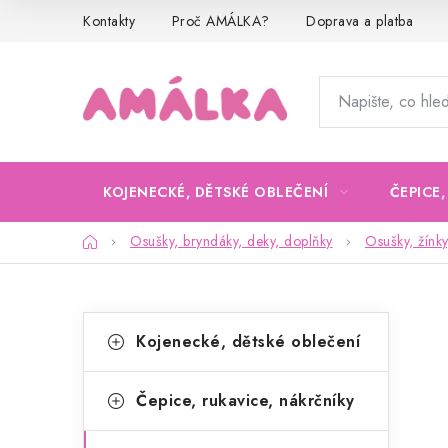
Přejít
Kontakty
Proč AMÁLKA?
Doprava a platba
na
obsah
KOJENECKÉ, DĚTSKÉ OBLEČENÍ
ČEPICE
Domů
Osušky, bryndáky, deky, doplňky
Osušky, žínky
P
K
Přeskočit
Kojenecké, dětské oblečení
kategorie
a
o
t
s
Čepice, rukavice, nákrčníky
e
t