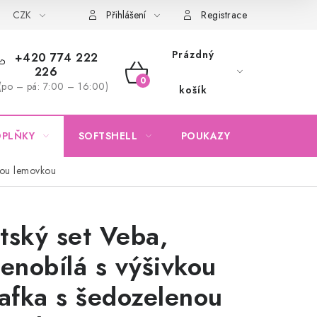
CZK
Obchodní podmínky
Podmínky ochrany osobních údajů
Přihlášení
Registrace
Prázdný
+420 774 222
226
NÁKUPNÍ
(po – pá: 7:00 – 16:00)
košík
KOŠÍK
OPLŇKY
SOFTSHELL
POUKAZY
KONTAKTY
enou lemovkou
tský set Veba,
lenobílá s výšivkou
rafka s šedozelenou