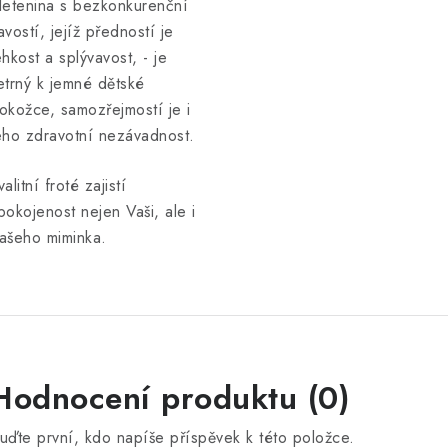
letenina s bezkonkurenční
avostí, jejíž předností je
ehkost a splývavost, - je
etrný k jemné dětské
okožce, samozřejmostí je i
eho zdravotní nezávadnost.
valitní froté zajistí
pokojenost nejen Vaši, ale i
ašeho miminka.
Hodnocení produktu (0)
uďte první, kdo napíše příspěvek k této položce.