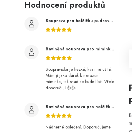
Hodnocení produktů
Souprava pro holčičku pudrově růžová, ptáčci květy
Bavlněná souprava pro miminko, zvířátka v lese
Soupravička je hezká, kvalitně ušitá.
Mám jí jako dárek k narození
miminka, tak snad se bude líbit. Vřele
doporučuji 👍👍
Bavlněná souprava pro holčičku, tmavé květy
B
m
Nádherné oblečení. Doporučujeme
v