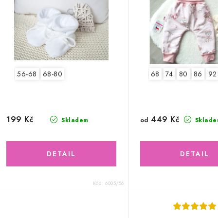
56-68
68-80
68
74
80
86
92
449 Kč
199 Kč
od
Skladem
Sklade
Kód:
6005/56