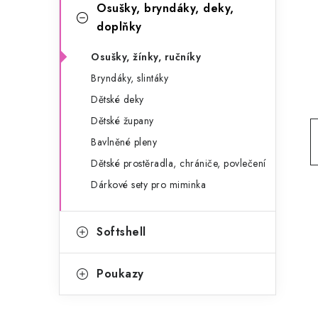
g
Osušky, bryndáky, deky,
r
o
doplňky
a
r
Osušky, žínky, ručníky
n
i
Bryndáky, slintáky
e
n
Dětské deky
Dětské župany
í
Bavlněné pleny
p
Dětské prostěradla, chrániče, povlečení
a
Dárkové sety pro miminka
n
e
Softshell
l
Poukazy