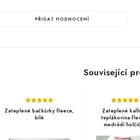
PŘIDAT HODNOCENÍ
Související p
Zateplené bačkůrky fleece,
Zateplené kalh
bílé
teplákovina-fle
medvědí holči