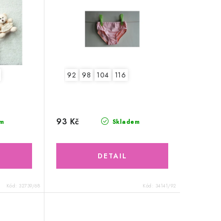
92
98
104
116
93 Kč
m
Skladem
Kód:
32739/68
Kód:
34141/92