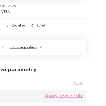
ží:
29796
:
VEBA
k
Zeptat se
Sdílet
Podobné produkty
vé parametry
VEBA
Osušky, žínky, ručníky