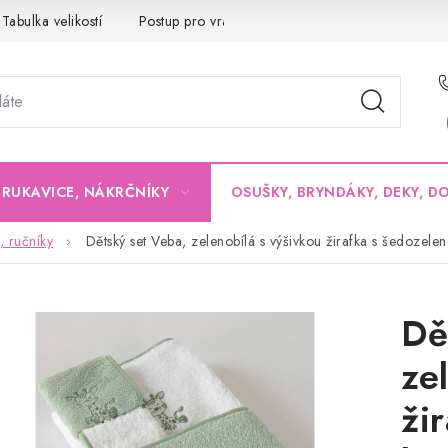
Tabulka velikostí
Postup pro vrácení a výměnu
Velkoobchod
, RUKAVICE, NÁKRČNÍKY
OSUŠKY, BRYNDÁKY, DEKY, D
, ručníky
Dětský set Veba, zelenobílá s výšivkou žirafka s šedozel
Dě
ze
ži