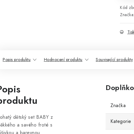
Kód zbo
Značka
Tis
Popis produktu
Hodnocení produktu
Související produkty
Popis
Doplňko
produktu
Značka
ohatý dětský set BABY z
Kategorie
ěkkého a savého froté s
ýšivkou a barevnou