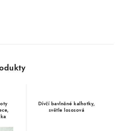
rodukty
oty
Dívčí bavlněné kalhotky,
ece,
světle lososová
čka