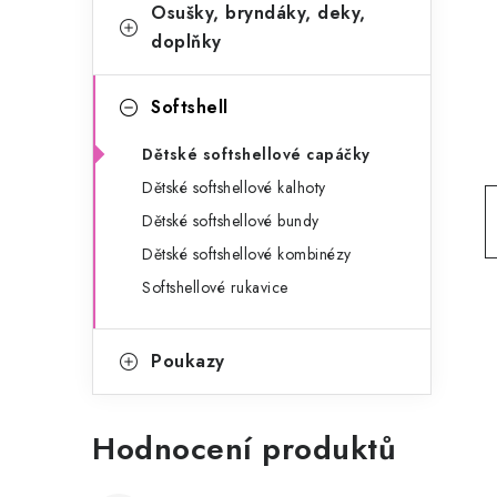
g
Osušky, bryndáky, deky,
r
o
doplňky
a
r
Softshell
n
i
e
n
Dětské softshellové capáčky
Dětské softshellové kalhoty
í
Dětské softshellové bundy
p
Dětské softshellové kombinézy
a
Softshellové rukavice
n
Poukazy
e
l
Hodnocení produktů