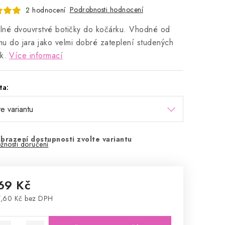
Podrobnosti hodnocení
2 hodnocení
lné dvouvrstvé botičky do kočárku. Vhodné od
u do jara jako velmi dobré zateplení studených
k.
Více informací
ta:
brazení dostupnosti zvolte variantu
žnosti doručení
69 Kč
,60 Kč bez DPH
rná cena: