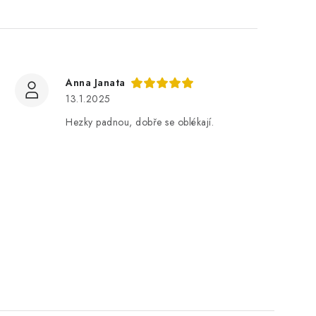
Anna Janata
13.1.2025
Hezky padnou, dobře se oblékají.