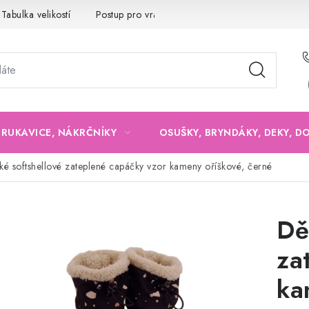
Tabulka velikostí
Postup pro vrácení a výměnu
Velkoobchod
, RUKAVICE, NÁKRČNÍKY
OSUŠKY, BRYNDÁKY, DEKY, D
ké softshellové zateplené capáčky vzor kameny oříškové, černé
Dě
za
ka