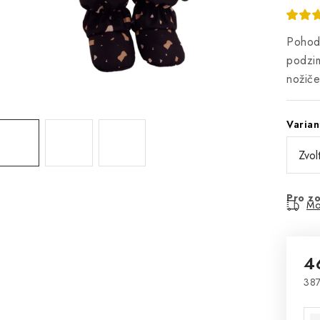
Pohod
podzim
nožiče
Varian
Pro zo
Mo
4
387
Mě