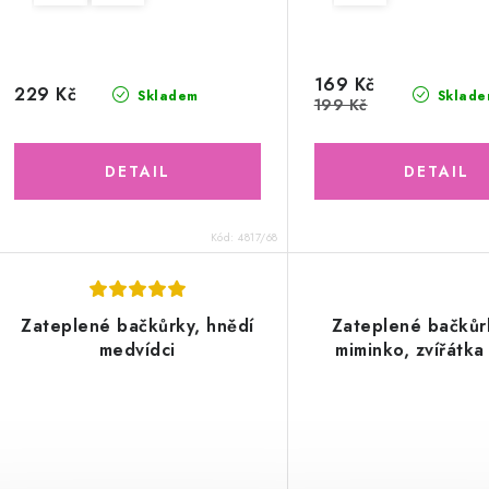
169 Kč
229 Kč
Skladem
Sklade
199 Kč
Kód:
4817/68
Zateplené bačkůrky, hnědí
Zateplené bačkůr
medvídci
miminko, zvířátka 