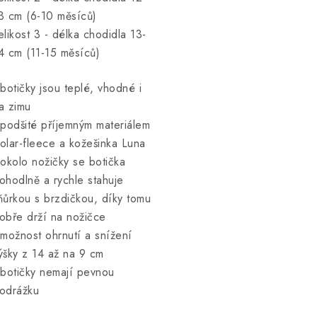
3 cm (6-10 měsíců)
elikost 3 - délka chodidla 13-
4 cm (11-15 měsíců)
 botičky jsou teplé, vhodné i
a zimu
 podšité příjemným materiálem
olar-fleece a kožešinka Luna
 okolo nožičky se botička
ohodlně a rychle stahuje
ňůrkou s brzdičkou, díky tomu
obře drží na nožičce
 možnost ohrnutí a snížení
ýšky z 14 až na 9 cm
 botičky nemají pevnou
odrážku