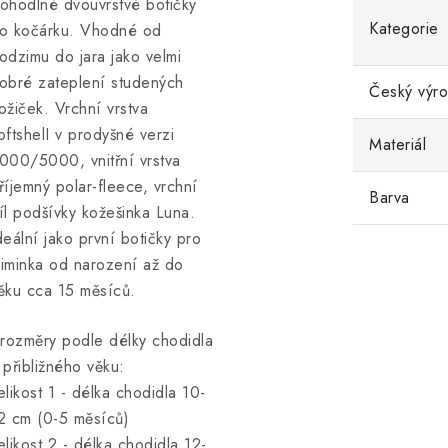
ohodlné dvouvrstvé botičky
Kategorie
o kočárku. Vhodné od
odzimu do jara jako velmi
obré zateplení studených
Český výr
ožiček. Vrchní vrstva
oftshelI v prodyšné verzi
Materiál
000/5000, vnitřní vrstva
říjemný polar-fleece, vrchní
Barva
íl podšívky kožešinka Luna.
deální jako první botičky pro
iminka od narození až do
ěku cca 15 měsíců.
 rozměry podle délky chodidla
 přibližného věku:
elikost 1 - délka chodidla 10-
2 cm (0-5 měsíců)
elikost 2 - délka chodidla 12-