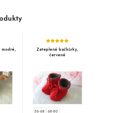
rodukty
y modré,
Zateplené bačkůrky,
červené
56-68
68-80