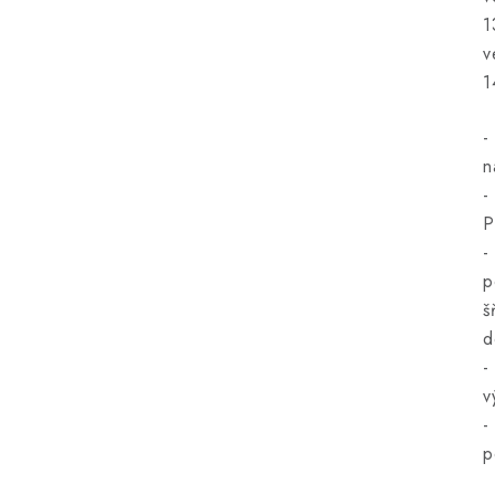
1
v
1
-
n
-
P
-
p
š
d
-
v
-
p