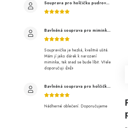
Souprava pro holčičku pudrově růžová, ptáčci květy
Bavlněná souprava pro miminko, zvířátka v lese
Soupravička je hezká, kvalitně ušitá.
Mám jí jako dárek k narození
miminka, tak snad se bude líbit. Vřele
doporučuji 👍👍
Bavlněná souprava pro holčičku, tmavé květy
Nádherné oblečení. Doporučujeme