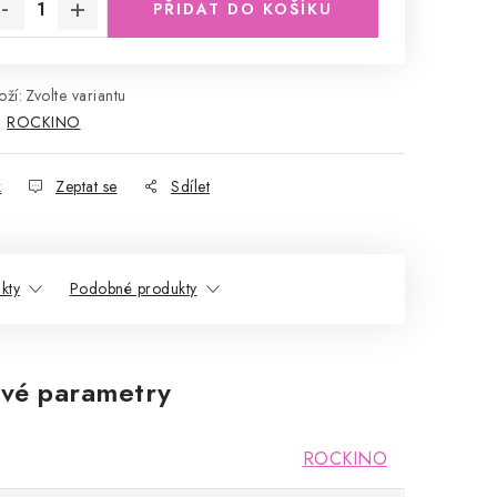
PŘIDAT DO KOŠÍKU
ží:
Zvolte variantu
:
ROCKINO
k
Zeptat se
Sdílet
kty
Podobné produkty
vé parametry
ROCKINO