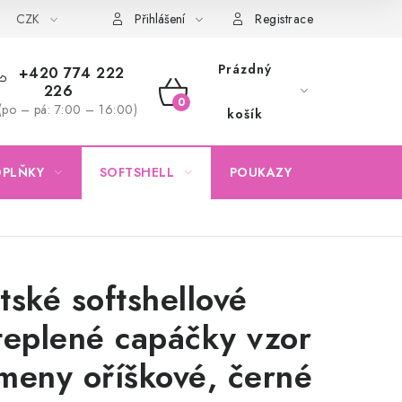
CZK
Obchodní podmínky
Podmínky ochrany osobních údajů
Přihlášení
Registrace
Prázdný
+420 774 222
226
NÁKUPNÍ
(po – pá: 7:00 – 16:00)
košík
KOŠÍK
OPLŇKY
SOFTSHELL
POUKAZY
KONTAKTY
tské softshellové
teplené capáčky vzor
meny oříškové, černé