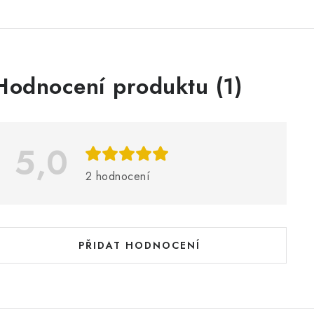
V
Hodnocení produktu (1)
ý
p
5,0
s
2 hodnocení
h
o
d
PŘIDAT HODNOCENÍ
n
o