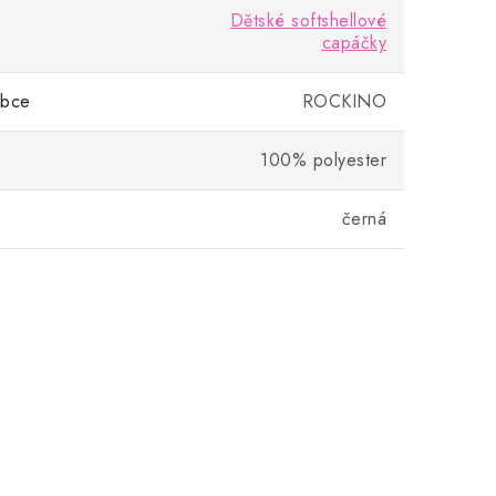
Dětské softshellové
capáčky
obce
ROCKINO
100% polyester
černá