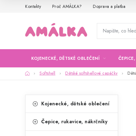
Přejít
Kontakty
Proč AMÁLKA?
Doprava a platba
na
obsah
KOJENECKÉ, DĚTSKÉ OBLEČENÍ
ČEPICE
Domů
Softshell
Dětské softshellové capáčky
Děts
P
K
Přeskočit
Kojenecké, dětské oblečení
kategorie
a
o
t
s
Čepice, rukavice, nákrčníky
e
t