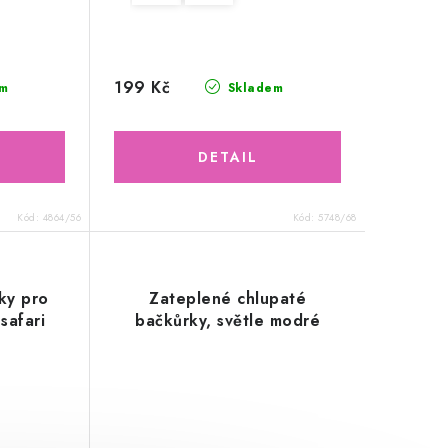
199 Kč
m
Skladem
Kód:
4864/56
Kód:
5748/68
ky pro
Zateplené chlupaté
safari
bačkůrky, světle modré