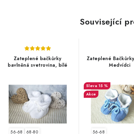
c
e
n
Související p
Zateplené bačkůrky
Zateplené Bačkůrk
bavlněná svetrovina, bílé
Medvídci
15 %
Akce
56-68
68-80
56-68