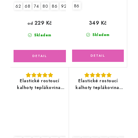
86
62
68
74
80
86
92
98
104
349 Kč
229 Kč
od
Skladem
Skladem
Elastické rostoucí
Elastické rostoucí
kalhoty teplákovina,
kalhoty teplákovina,
medvědí holčička
medvídek