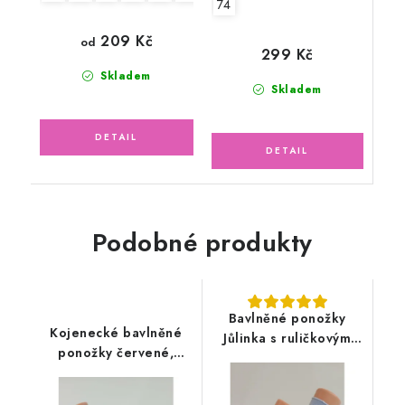
74
209 Kč
od
299 Kč
Skladem
Skladem
Podobné produkty
Bavlněné ponožky
Kojenecké bavlněné
Jůlinka s ruličkovým
ponožky červené,
lemem, modré
přeložený lem