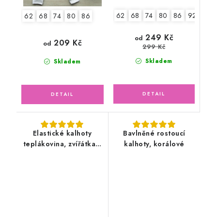
62
68
74
80
86
92
98
62
68
74
80
86
249 Kč
od
209 Kč
od
299 Kč
Skladem
Skladem
Elastické kalhoty
Bavlněné rostoucí
teplákovina, zvířátka v
kalhoty, korálové
lese