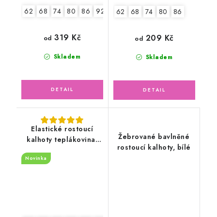
62
68
74
80
86
92
62
68
74
80
86
319 Kč
209 Kč
od
od
Skladem
Skladem
Elastické rostoucí
Žebrované bavlněné
kalhoty teplákovina,
rostoucí kalhoty, bílé
bagr
Novinka