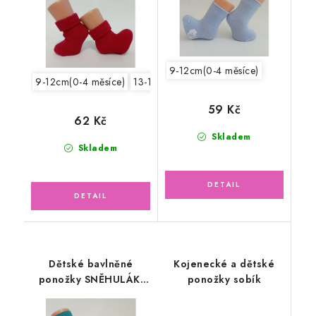
9-12cm(0-4 měsíce)
9-12cm(0-4 měsíce)
13-15cm /19-22/
59 Kč
62 Kč
Skladem
Skladem
Dětské bavlněné
Kojenecké a dětské
ponožky SNĚHULÁK,
ponožky sobík
tmavě modré