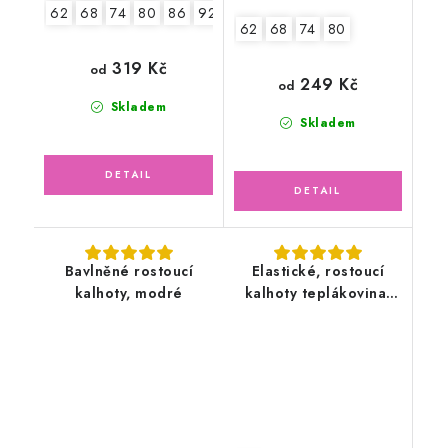
62
68
74
80
86
92
98
104
62
68
74
80
319 Kč
od
249 Kč
od
Skladem
Skladem
Bavlněné rostoucí
Elastické, rostoucí
kalhoty, modré
kalhoty teplákovina,
bagry