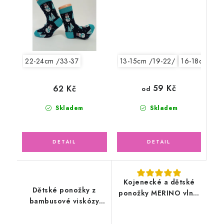
13-15cm /19-22/
16-18cm /24
22-24cm /33-37
59 Kč
62 Kč
od
Skladem
Skladem
Kojenecké a dětské
Dětské ponožky z
ponožky MERINO vlna,
bambusové viskózy
béžové, tenké
BOBIK, tmavě modré