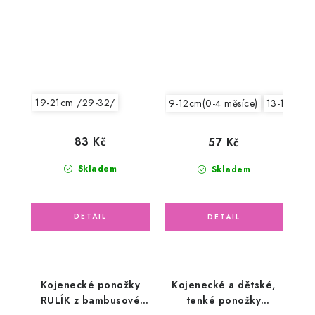
19-21cm /29-32/
9-12cm(0-4 měsíce)
13-15cm /
83 Kč
57 Kč
Skladem
Skladem
Kojenecké ponožky
Kojenecké a dětské,
RULÍK z bambusové
tenké ponožky