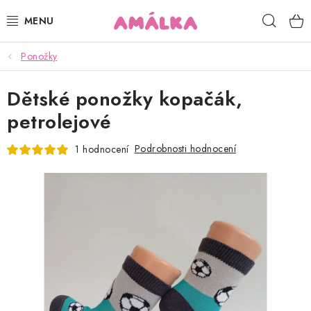
Přejít
Hleda
na
obsah
Ponožky
KOJENECKÉ, DĚTSKÉ OBLEČENÍ
Dětské ponožky kopačák,
ČEPICE, RUKAVICE, NÁKRČNÍKY
petrolejové
OSUŠKY, BRYNDÁKY, DEKY, DOPLŇKY
Podrobnosti hodnocení
1 hodnocení
SOFTSHELL
POUKAZY
KONTAKTY
HODNOCENÍ OBCHODU