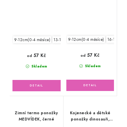
9-12cm(0-4 měsíce)
16-18cm /
9-12cm(0-4 měsíce)
13-15cm /19-22/
16-18cm /24-27/
57 Kč
57 Kč
od
od
Skladem
Skladem
Zimní termo ponožky
Kojenecké a dětské
MEDVÍDEK, černé
ponožky dinosauři,
mintové