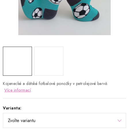
Kontakty
Proč AMÁLKA?
Doprava a platba
Tabulka velikostí
Postup pro vrácení a výměnu
Velkoobchod
Obchodní podmínky
Podmínky ochrany osobních údajů
Blog
Kojenecké a dětské fotbalové ponožky v petrolejové barvě.
Více informací
Varianta: