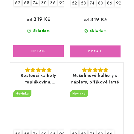
62
68
74
80
86
92
98
62
68
74
80
86
92
319 Kč
319 Kč
od
od
Skladem
Skladem
Rostoucí kalhoty
Mušelínové kalhoty s
teplákovina,
náplety, oříškové latté
Pohádková víla s
Novinka
Novinka
jednorožcem
62
68
74
80
86
92
62
68
74
80
86