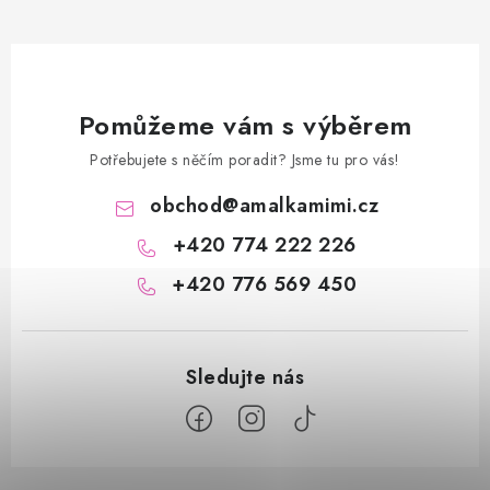
Pomůžeme vám s výběrem
Potřebujete s něčím poradit? Jsme tu pro vás!
obchod
@
amalkamimi.cz
+420 774 222 226
+420 776 569 450
Z