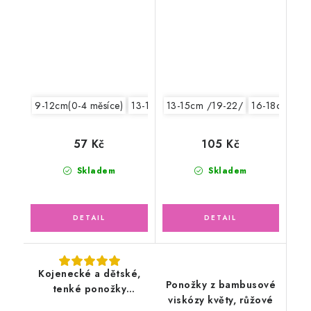
viskózy, modré
MERINO vlna, cihlová
9-12cm(0-4 měsíce)
13-15cm /19-22/
13-15cm /19-22/
16-18cm /24
57 Kč
105 Kč
Skladem
Skladem
Kojenecké a dětské,
Ponožky z bambusové
tenké ponožky
viskózy květy, růžové
MERINO vlna, šedo-