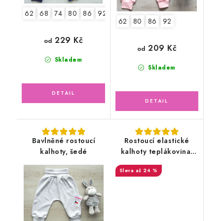
62
68
74
80
86
92
98
104
62
80
86
92
229 Kč
od
209 Kč
od
Skladem
Skladem
Bavlněné rostoucí
Rostoucí elastické
kalhoty, šedé
kalhoty teplákovina,
sytě růžové pink
až 24 %