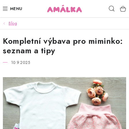
Přejít
Hleda
na
obsah
Blog
KOJENECKÉ, DĚTSKÉ OBLEČENÍ
Kompletní výbava pro miminko:
ČEPICE, RUKAVICE, NÁKRČNÍKY
seznam a tipy
OSUŠKY, BRYNDÁKY, DEKY, DOPLŇKY
10.9.2025
SOFTSHELL
POUKAZY
KONTAKTY
HODNOCENÍ OBCHODU