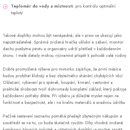
Teploměr do vody a místnosti
: pro kontrolu optimální
teploty
Takové doplňky mohou být nenápadné, ale v praxi se ukazují jako
nepostradatelné. Správně zvolená hračka uklidní a zabaví, monitor
dechu poskytne jistotu a organizéry udrží přehled v každodenním
shonu. I malé detaily mohou významně přispět k pohodě celé rodiny.
Dobře promyšlená výbava pro miminko zajišťuje, že první měsíce
budou probíhat klidněji a bez zbytečného shánění chybějících věcí.
Oblečení, vybavení pro spánek, koupání, krmení, cestování a
praktické drobnosti tvoří dohromady kompletní základ, který pokryje
každodenní potřeby dítěte. Při výběru je důležité myslet nejen na
funkčnost a bezpečnost, ale i na kvalitu materiálů a snadnou údržbu.
Pečlivé sestavení seznamu pomáhá předejít zbytečným nákupům a
soustředit se na to, co bude skutečně využito. Díky vhodně zvolené
kombinaci hlavních položek a užitečných doplňků je možné zajistit,