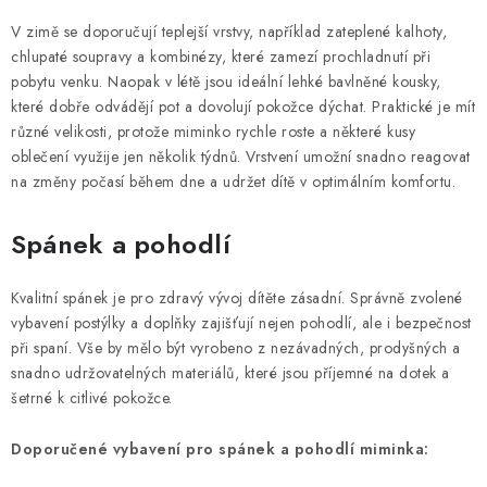
V zimě se doporučují teplejší vrstvy, například zateplené kalhoty,
chlupaté soupravy a kombinézy, které zamezí prochladnutí při
pobytu venku. Naopak v létě jsou ideální lehké bavlněné kousky,
které dobře odvádějí pot a dovolují pokožce dýchat. Praktické je mít
různé velikosti, protože miminko rychle roste a některé kusy
oblečení využije jen několik týdnů. Vrstvení umožní snadno reagovat
na změny počasí během dne a udržet dítě v optimálním komfortu.
Spánek a pohodlí
Kvalitní spánek je pro zdravý vývoj dítěte zásadní. Správně zvolené
vybavení postýlky a doplňky zajišťují nejen pohodlí, ale i bezpečnost
při spaní. Vše by mělo být vyrobeno z nezávadných, prodyšných a
snadno udržovatelných materiálů, které jsou příjemné na dotek a
šetrné k citlivé pokožce.
Doporučené vybavení pro spánek a pohodlí miminka: