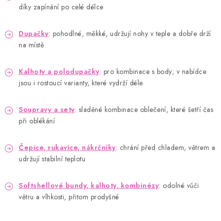
díky zapínání po celé délce
Dupačky
: pohodlné, měkké, udržují nohy v teple a dobře drží
na místě
Kalhoty a polodupačky
: pro kombinace s body; v nabídce
jsou i rostoucí varianty, které vydrží déle
Soupravy a sety
: sladěné kombinace oblečení, které šetří čas
při oblékání
Čepice, rukavice, nákrčníky
: chrání před chladem, větrem a
udržují stabilní teplotu
Softshellové bundy, kalhoty, kombinézy
: odolné vůči
větru a vlhkosti, přitom prodyšné