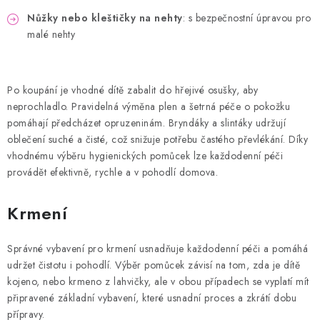
Nůžky nebo kleštičky na nehty
: s bezpečnostní úpravou pro
malé nehty
Po koupání je vhodné dítě zabalit do hřejivé osušky, aby
neprochladlo. Pravidelná výměna plen a šetrná péče o pokožku
pomáhají předcházet opruzeninám. Bryndáky a slintáky udržují
oblečení suché a čisté, což snižuje potřebu častého převlékání. Díky
vhodnému výběru hygienických pomůcek lze každodenní péči
provádět efektivně, rychle a v pohodlí domova.
Krmení
Správné vybavení pro krmení usnadňuje každodenní péči a pomáhá
udržet čistotu i pohodlí. Výběr pomůcek závisí na tom, zda je dítě
kojeno, nebo krmeno z lahvičky, ale v obou případech se vyplatí mít
připravené základní vybavení, které usnadní proces a zkrátí dobu
přípravy.