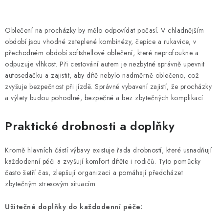
Oblečení na procházky by mělo odpovídat počasí. V chladnějším
období jsou vhodné zateplené kombinézy, čepice a rukavice, v
přechodném období softshellové oblečení, které neprofoukne a
odpuzuje vlhkost. Při cestování autem je nezbytné správně upevnit
autosedačku a zajistit, aby dítě nebylo nadměrně oblečeno, což
zvyšuje bezpečnost při jízdě. Správné vybavení zajistí, že procházky
a výlety budou pohodlné, bezpečné a bez zbytečných komplikací.
Praktické drobnosti a doplňky
Kromě hlavních částí výbavy existuje řada drobností, které usnadňují
každodenní péči a zvyšují komfort dítěte i rodičů. Tyto pomůcky
často šetří čas, zlepšují organizaci a pomáhají předcházet
zbytečným stresovým situacím.
Užitečné doplňky do každodenní péče: