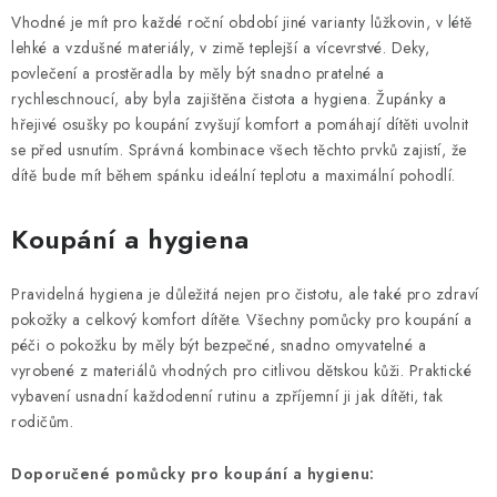
Vhodné je mít pro každé roční období jiné varianty lůžkovin, v létě
lehké a vzdušné materiály, v zimě teplejší a vícevrstvé. Deky,
povlečení a prostěradla by měly být snadno pratelné a
rychleschnoucí, aby byla zajištěna čistota a hygiena. Župánky a
hřejivé osušky po koupání zvyšují komfort a pomáhají dítěti uvolnit
se před usnutím. Správná kombinace všech těchto prvků zajistí, že
dítě bude mít během spánku ideální teplotu a maximální pohodlí.
Koupání a hygiena
Pravidelná hygiena je důležitá nejen pro čistotu, ale také pro zdraví
pokožky a celkový komfort dítěte. Všechny pomůcky pro koupání a
péči o pokožku by měly být bezpečné, snadno omyvatelné a
vyrobené z materiálů vhodných pro citlivou dětskou kůži. Praktické
vybavení usnadní každodenní rutinu a zpříjemní ji jak dítěti, tak
rodičům.
Doporučené pomůcky pro koupání a hygienu: