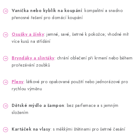
Vanička nebo kyblík na koupání
: kompaktní a snadno
přenosné řešení pro domácí koupání
Osušky a žínky
: jemné, savé, šetrné k pokožce; vhodné mít
více kusů na střídání
Bryndáky a slintáky
: chrání oblečení při krmení nebo během
prořezávání zoubků
Pleny
: látkové pro opakované použití nebo jednorázové pro
rychlou výměnu
Dětské mýdlo a šampon
: bez parfemace a s jemným
složením
Kartáček na vlasy
: s měkkými štětinami pro šetrné česání