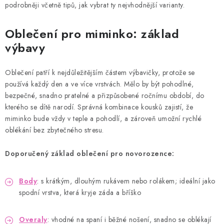
podrobněji včetně tipů, jak vybrat ty nejvhodnější varianty.
Oblečení pro miminko: základ
výbavy
Oblečení patří k nejdůležitějším částem výbavičky, protože se
používá každý den a ve více vrstvách. Mělo by být pohodlné,
bezpečné, snadno pratelné a přizpůsobené ročnímu období, do
kterého se dítě narodí. Správná kombinace kousků zajistí, že
miminko bude vždy v teple a pohodlí, a zároveň umožní rychlé
oblékání bez zbytečného stresu.
Doporučený základ oblečení pro novorozence:
Body
: s krátkým, dlouhým rukávem nebo rolákem; ideální jako
spodní vrstva, která kryje záda a bříško
Overaly
: vhodné na spaní i běžné nošení, snadno se oblékají