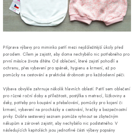
Kontakty
Proč AMÁLKA?
Doprava a platba
Tabulka velikostí
Postup pro vrácení a výměnu
Velkoobchod
Obchodní podmínky
Podmínky ochrany osobních údajů
Blog
Příprava výbavy pro miminko patří mezi nejdůležitější úkoly před
porodem. Cílem je zajistit, aby doma nechybělo nic potřebného pro
první měsíce života dítěte. Od oblečení, které zajistí pohodlí a
ochranu, přes vybavení pro spánek, hygienu a krmení, až po
pomůcky na cestování a praktické drobnosti pro každodenní péči.
Výbava obvykle zahrnuje několik hlavních oblastí. Patří sem oblečení
pro různé roční doby a příležitosti, postýlka s matrací, lůžkoviny a
deky, potřeby pro koupání a přebalování, pomůcky pro kojení či
krmení, vybavení na procházky a cestování, hračky a bezpečnostní
prvky. Dobře sestavený seznam pomůže vyhnout se zbytečným
nákupům a zároveň zajistit, aby nechybělo nic podstatného. V
následujících kapitolách jsou jednotlivé části výbavy popsány