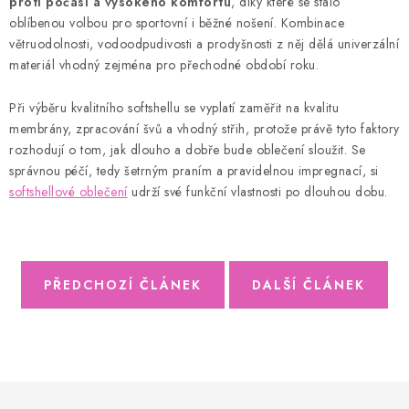
proti počasí a vysokého komfortu
, díky které se stalo
oblíbenou volbou pro sportovní i běžné nošení. Kombinace
větruodolnosti, vodoodpudivosti a prodyšnosti z něj dělá univerzální
materiál vhodný zejména pro přechodné období roku.
Při výběru kvalitního softshellu se vyplatí zaměřit na kvalitu
membrány, zpracování švů a vhodný střih, protože právě tyto faktory
rozhodují o tom, jak dlouho a dobře bude oblečení sloužit. Se
správnou péčí, tedy šetrným praním a pravidelnou impregnací, si
softshellové oblečení
udrží své funkční vlastnosti po dlouhou dobu.
PŘEDCHOZÍ ČLÁNEK
DALŠÍ ČLÁNEK