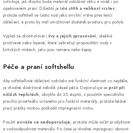
ovlivňuje, jak dlouho bude materiál odolávat větru a vodě i po
opakovaném praní. Důležitý je také
střih a velikost vrstev
,
protože softshell se často nosí jako svrchní vrstva přes tenčí
oblečení, a proto by měl umožňovat dostatek prostoru pro pohyb.
Vyplatí se zkontrolovat i
švy a jejich zpracování
, ideálně
prošívané nebo lepené, které zabraňují propouštění vody v
kritických místech, jako jsou ramena nebo kapsy.
Péče a praní softshellu
Aby softshellové oblečení vydrželo své funkční vlastnosti co nejdéle,
je vhodné dodržovat několik zásad péče. Doporučuje se
prát při
nižších teplotách
, obvykle do 30 stupňů, s použitím speciálního
pracího prostředku určeného pro funkční materiály, protože běžné
prací prášky mohou poškodit impregnační vrstvu.
Použití
aviváže se nedoporučuje
, protože může snížit prodyšnost
a vodoodpudivost materiálu. Po čase je vhodné impregnaci obnovit