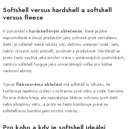
Softshell versus hardshell a softshell
versus fleece
V porovnání s
hardshellovým oblečením
, které je plně
nepromokavé a slouží především jako ochrana proti vytrvalému
dešti, je softshell méně odolný vůči delšímu vystavení vodě, zato
nabízí výrazně vyšší pohodlí, pružnost a prodyšnost. Hardshell se
proto často využívá jako svrchní vrstva v extrémnějších podmínkách,
zatímco softshell funguje jako univerzálnější volba pro běžné
venkovní aktivity.
Oproti
fleeceovému oblečení
má softshell tu výhodu, že
kombinuje tepelnou izolaci s ochranou proti větru a vodě. Samotný
flís sice dobře hřeje, ale neposkytuje žádnou ochranu proti dešti
nebo silnějšímu větru, a proto se často kombinuje právě se
softshellovou bundou jako svrchní vrstvou.
Pro koho a kdy je softshell ideální