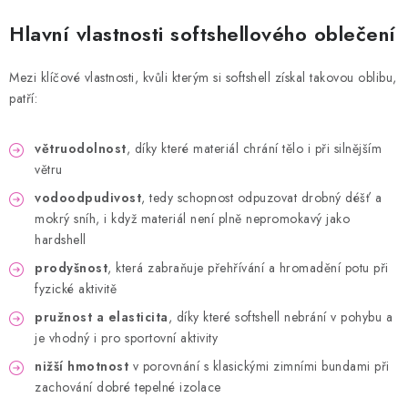
Hlavní vlastnosti softshellového oblečení
Mezi klíčové vlastnosti, kvůli kterým si softshell získal takovou oblibu,
patří:
větruodolnost
, díky které materiál chrání tělo i při silnějším
větru
vodoodpudivost
, tedy schopnost odpuzovat drobný déšť a
mokrý sníh, i když materiál není plně nepromokavý jako
hardshell
prodyšnost
, která zabraňuje přehřívání a hromadění potu při
fyzické aktivitě
pružnost a elasticita
, díky které softshell nebrání v pohybu a
je vhodný i pro sportovní aktivity
nižší hmotnost
v porovnání s klasickými zimními bundami při
zachování dobré tepelné izolace