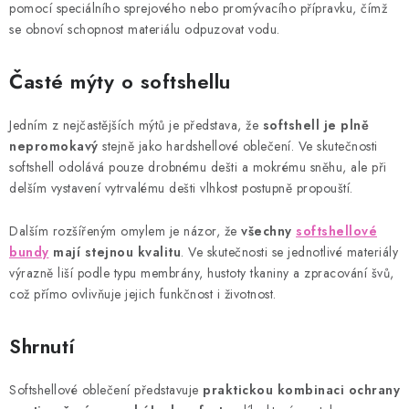
pomocí speciálního sprejového nebo promývacího přípravku, čímž
se obnoví schopnost materiálu odpuzovat vodu.
Časté mýty o softshellu
Jedním z nejčastějších mýtů je představa, že
softshell je plně
nepromokavý
stejně jako hardshellové oblečení. Ve skutečnosti
softshell odolává pouze drobnému dešti a mokrému sněhu, ale při
delším vystavení vytrvalému dešti vlhkost postupně propouští.
Dalším rozšířeným omylem je názor, že
všechny
softshellové
bundy
mají stejnou kvalitu
. Ve skutečnosti se jednotlivé materiály
výrazně liší podle typu membrány, hustoty tkaniny a zpracování švů,
což přímo ovlivňuje jejich funkčnost i životnost.
Shrnutí
Softshellové oblečení představuje
praktickou kombinaci ochrany