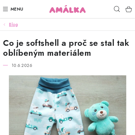
Přejít
Hleda
na
obsah
Blog
KOJENECKÉ, DĚTSKÉ OBLEČENÍ
Co je softshell a proč se stal tak
ČEPICE, RUKAVICE, NÁKRČNÍKY
oblíbeným materiálem
OSUŠKY, BRYNDÁKY, DEKY, DOPLŇKY
10.6.2026
SOFTSHELL
POUKAZY
KONTAKTY
HODNOCENÍ OBCHODU