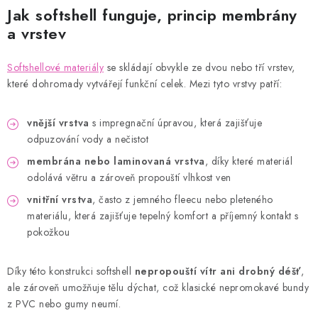
Jak softshell funguje, princip membrány
a vrstev
Softshellové materiály
se skládají obvykle ze dvou nebo tří vrstev,
které dohromady vytvářejí funkční celek. Mezi tyto vrstvy patří:
vnější vrstva
s impregnační úpravou, která zajišťuje
odpuzování vody a nečistot
membrána nebo laminovaná vrstva
, díky které materiál
odolává větru a zároveň propouští vlhkost ven
vnitřní vrstva
, často z jemného fleecu nebo pleteného
materiálu, která zajišťuje tepelný komfort a příjemný kontakt s
pokožkou
Díky této konstrukci softshell
nepropouští vítr ani drobný déšť
,
ale zároveň umožňuje tělu dýchat, což klasické nepromokavé bundy
z PVC nebo gumy neumí.