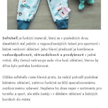
Kontakty
Proč AMÁLKA?
Doprava a platba
Tabulka velikostí
Postup pro vrácení a výměnu
Velkoobchod
Obchodní podmínky
Podmínky ochrany osobních údajů
Blog
Softshell
je funkční materiál, který se v posledních dvou
desetiletích stal jedním z nejpoužívanějších řešení pro sportovní i
běžné venkovní oblečení. Jeho hlavní předností je kombinace
vodoodpudivosti, větruodolnosti a prodyšnosti
v jedné
vrstvě, díky čemuž nahrazuje sadu více kusů oblečení, kterou by
dříve bylo potřeba kombinovat.
Obliba softshellu roste hlavně proto, že nabízí pohodlí podobné
běžnému oblečení, zatímco funkčně se blíží specializovanému
outdoorovému vybavení. Najdeme ho dnes nejen v sortimentu pro
turistiku a sport, ale stále častěji i v dětském oblečení a běžných
bundách do města.