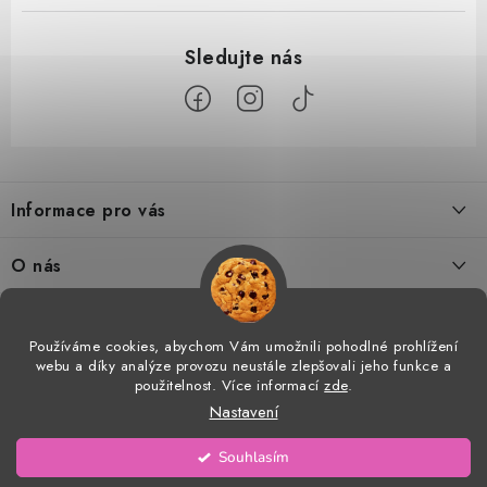
Z
á
Informace pro vás
p
a
Doprava a platba
O nás
t
Tabulka velikostí
í
Kontakty
Doprava a online platby
Vrácení a výměna
Používáme cookies, abychom Vám umožnili pohodlné prohlížení
Proč AMÁLKA?
webu a díky analýze provozu neustále zlepšovali jeho funkce a
Facebook
Obchodní podmínky
použitelnost. Více informací
zde
.
Velkoobchod
Nastavení
Podmínky ochrany osobních údajů
Prohlášení o shodě
Copyright 2026
AMÁLKA
. Všechna práva vyhrazena.
Upravit nastavení cookies
Souhlasím
Vytvořil Shoptet
Blog