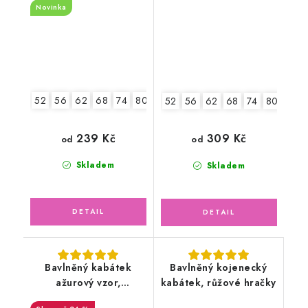
Novinka
52
56
62
68
74
80
52
56
62
68
74
80
86
239 Kč
309 Kč
od
od
Skladem
Skladem
Bavlněný kabátek
Bavlněný kojenecký
ažurový vzor,
kabátek, růžové hračky
smetanový