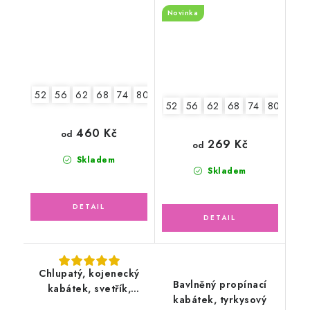
vzor, zelený mojito
Novinka
52
56
62
68
74
80
52
56
62
68
74
80
86
460 Kč
od
269 Kč
od
Skladem
Skladem
Chlupatý, kojenecký
Bavlněný propínací
kabátek, svetřík,
kabátek, tyrkysový
krémový