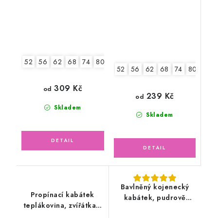
52
56
62
68
74
80
86
52
56
62
68
74
80
86
309 Kč
od
239 Kč
od
Skladem
Skladem
Bavlněný kojenecký
Propínací kabátek
kabátek, pudrově
teplákovina, zvířátka s
růžový
balónky