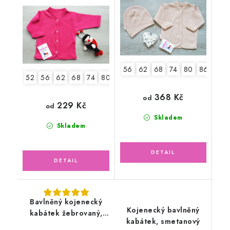
56
62
68
74
80
86
52
56
62
68
74
80
86
368 Kč
od
229 Kč
od
Skladem
Skladem
Bavlněný kojenecký
Kojenecký bavlněný
kabátek žebrovaný,
kabátek, smetanový
světle pudrově růžový