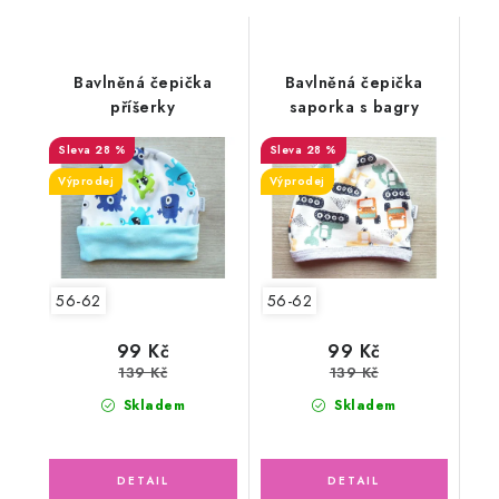
Bavlněná čepička
Bavlněná čepička
příšerky
saporka s bagry
28 %
28 %
Výprodej
Výprodej
56-62
56-62
99 Kč
99 Kč
139 Kč
139 Kč
Skladem
Skladem