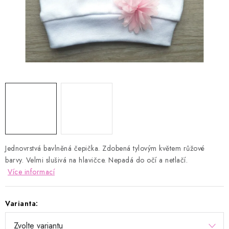
Kontakty
Proč AMÁLKA?
Doprava a platba
Tabulka velikostí
Postup pro vrácení a výměnu
Velkoobchod
Obchodní podmínky
Podmínky ochrany osobních údajů
Blog
Jednovrstvá bavlněná čepička. Zdobená tylovým květem růžové
barvy. Velmi slušivá na hlavičce. Nepadá do očí a netlačí.
Více informací
Varianta: