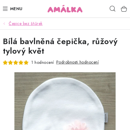
Přejít
Hleda
na
obsah
Čepice bez šňůrek
KOJENECKÉ, DĚTSKÉ OBLEČENÍ
Bílá bavlněná čepička, růžový
ČEPICE, RUKAVICE, NÁKRČNÍKY
tylový květ
OSUŠKY, BRYNDÁKY, DEKY, DOPLŇKY
Podrobnosti hodnocení
1 hodnocení
SOFTSHELL
POUKAZY
KONTAKTY
HODNOCENÍ OBCHODU