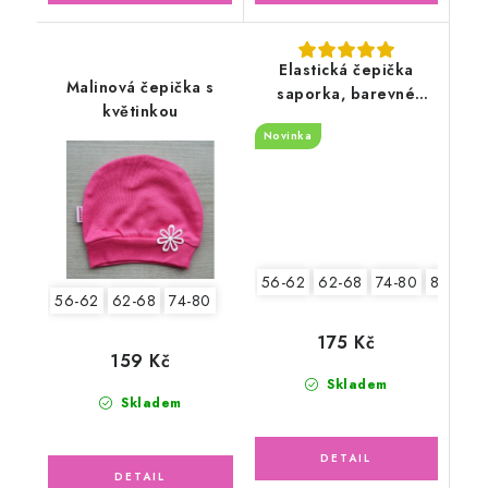
Elastická čepička
Malinová čepička s
saporka, barevné
květinkou
květinky
Novinka
56-62
62-68
74-80
80-86
56-62
62-68
74-80
175 Kč
159 Kč
Skladem
Skladem