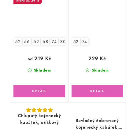
až 24 %
52
56
62
68
74
80
86
52
2.jakost v.86
74
219 Kč
229 Kč
od
Skladem
Skladem
Chlupatý kojenecký
Bavlněný žebrovaný
kabátek, oříškový
kojenecký kabátek,
zelený mojito