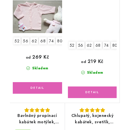
52
56
62
68
74
80
52
56
62
68
74
80
86
269 Kč
od
219 Kč
od
Skladem
Skladem
Bavlněný propínací
Chlupatý, kojenecký
kabátek motýlek,
kabátek, svetřík,
světle lososový
růžový