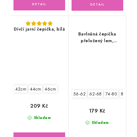
Dívčí jarní čepička, bílá
Bavlněná čepička
přeložený lem,
medvídci
42cm
44cm
46cm
56-62
62-68
74-80
80-86
209 Kč
179 Kč
Skladem
Skladem