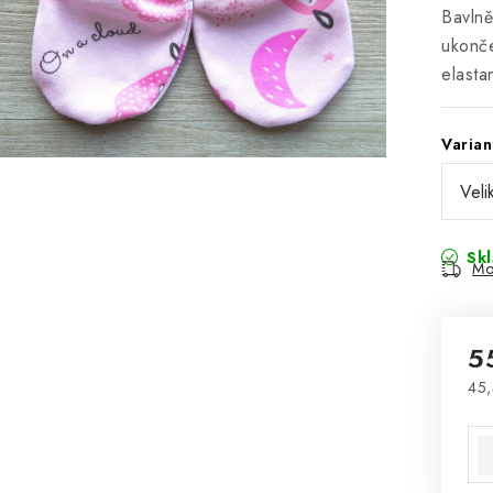
Bavlně
ukonč
elasta
Varian
Sk
Mo
5
45,
Mě