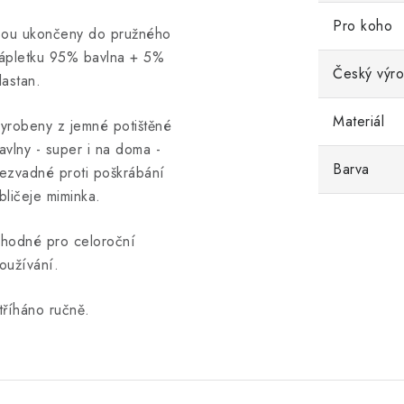
Pro koho
sou ukončeny do pružného
ápletku 95% bavlna + 5%
Český výr
lastan.
Materiál
yrobeny z jemné potištěné
avlny - super i na doma -
Barva
ezvadné proti poškrábání
bličeje miminka.
hodné pro celoroční
oužívání.
tříháno ručně.