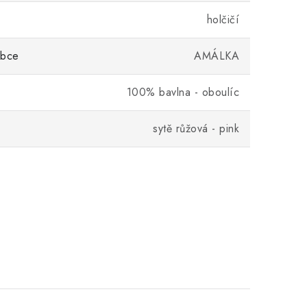
holčičí
obce
AMÁLKA
100% bavlna - oboulíc
sytě růžová - pink