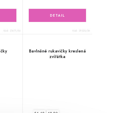
Kód:
31671/56
Kód:
29320/56
ičky
Bavlněné rukavičky kreslená
zvířátka