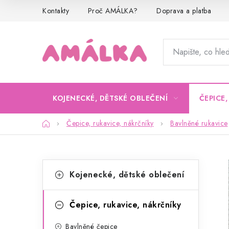
Přejít
Kontakty
Proč AMÁLKA?
Doprava a platba
na
obsah
KOJENECKÉ, DĚTSKÉ OBLEČENÍ
ČEPICE
Domů
Čepice, rukavice, nákrčníky
Bavlněné rukavice
P
K
Přeskočit
Kojenecké, dětské oblečení
kategorie
a
o
t
s
Čepice, rukavice, nákrčníky
e
t
Bavlněné čepice