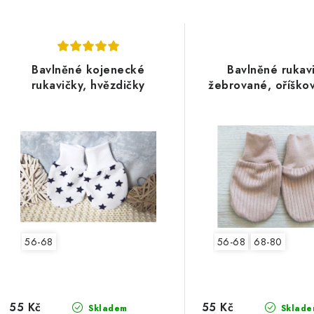
Bavlněné kojenecké
Bavlněné rukav
rukavičky, hvězdičky
žebrované, oříškov
56-68
56-68
68-80
55 Kč
55 Kč
Skladem
Sklade