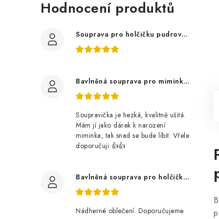
Hodnocení produktů
Souprava pro holčičku pudrově růžová, ptáčci květy
Bavlněná souprava pro miminko, zvířátka v lese
Soupravička je hezká, kvalitně ušitá.
Mám jí jako dárek k narození
miminka, tak snad se bude líbit. Vřele
doporučuji 👍👍
Bavlněná souprava pro holčičku, tmavé květy
B
Nádherné oblečení. Doporučujeme
p