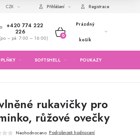
CZK
Obchodní podmínky
Podmínky ochrany osobních údajů
Přihlášení
Registrace
Prázdný
+420 774 222
226
NÁKUPNÍ
(po – pá: 7:00 – 16:00)
košík
KOŠÍK
OPLŇKY
SOFTSHELL
POUKAZY
KONTAKTY
vlněné rukavičky pro
minko, růžové ovečky
Podrobnosti hodnocení
Neohodnoceno