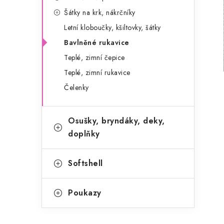
g
r
Šátky na krk, nákrčníky
o
Letní kloboučky, kšiltovky, šátky
a
r
Bavlněné rukavice
n
i
Teplé, zimní čepice
e
n
Teplé, zimní rukavice
í
Čelenky
p
Osušky, bryndáky, deky,
a
doplňky
n
e
Softshell
l
Poukazy