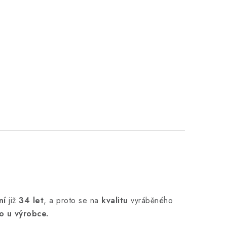
ní
již
34 let
,
a proto se na
kvalitu
vyráběného
o u výrobce.