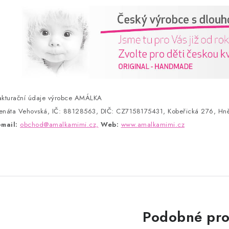
akturační údaje výrobce AMÁLKA
enáta Vehovská, IČ: 88128563, DIČ: CZ7158175431, Kobeřická 276, Hně
-mail:
obchod@amalkamimi.cz,
Web:
www.amalkamimi.cz
Podobné pro