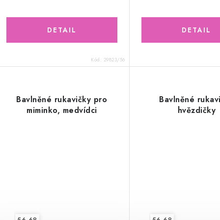
Kód:
29823/56
Bavlněné rukavičky pro
Bavlněné rukav
miminko, medvídci
hvězdičky
56-68
56-68