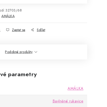
ží:
32703/68
:
AMÁLKA
k
Zeptat se
Sdílet
Podobné produkty
vé parametry
AMÁLKA
Bavlněné rukavice