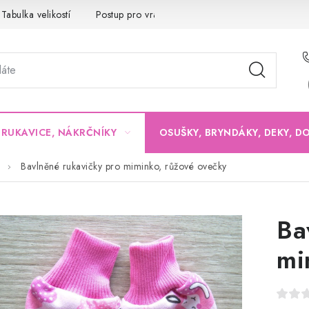
Tabulka velikostí
Postup pro vrácení a výměnu
Velkoobchod
, RUKAVICE, NÁKRČNÍKY
OSUŠKY, BRYNDÁKY, DEKY, D
Bavlněné rukavičky pro miminko, růžové ovečky
Ba
mi