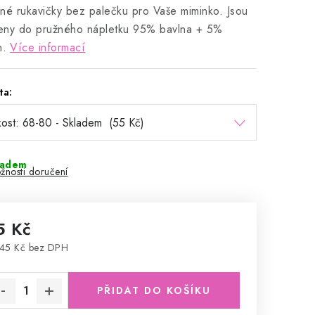
né rukavičky bez palečku pro Vaše miminko. Jsou
eny do pružného nápletku 95% bavlna + 5%
n.
Více informací
ta:
ladem
žnosti doručení
5 Kč
45 Kč bez DPH
rná cena:
PŘIDAT DO KOŠÍKU