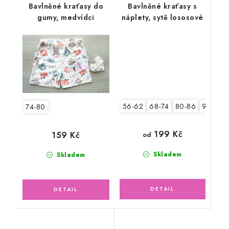
Bavlněné kraťasy do
Bavlněné kraťasy s
gumy, medvídci
náplety, sytě lososové
56-62
68-74
80-86
92-98
74-80
199 Kč
159 Kč
od
Skladem
Skladem