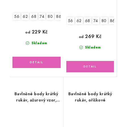
56
62
68
74
80
86
92
56
62
68
74
80
86
92
229 Kč
od
269 Kč
od
Skladem
Skladem
Bavlněné body krátký
Bavlněné body krátký
rukáv, ažurový vzor,
rukáv, oříškové
pejsek Snoopy