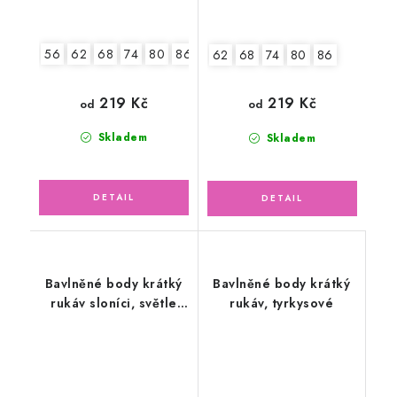
56
62
68
74
80
86
92
62
68
74
80
86
219 Kč
219 Kč
od
od
Skladem
Skladem
Bavlněné body krátký
Bavlněné body krátký
rukáv sloníci, světle
rukáv, tyrkysové
růžové