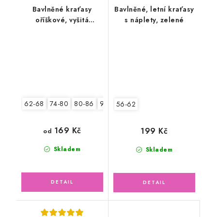
Bavlněné kraťasy
Bavlněné, letní kraťasy
oříškové, vyšitá
s náplety, zelené
aplikace
62-68
74-80
80-86
92-98
104-110
56-62
169 Kč
199 Kč
od
Skladem
Skladem