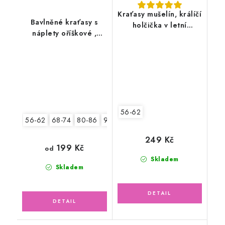
Kraťasy mušelín, králíčí
Bavlněné kraťasy s
holčička v letní
náplety oříškové ,
zahradě
sedmikrásky
56-62
56-62
68-74
80-86
92-98
249 Kč
199 Kč
od
Skladem
Skladem