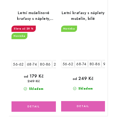
Letní mušelínové
Letní kraťasy s náplety
kraťasy s náplety,
mušelín, bílé
smetanové
až 28 %
Novinka
Novinka
56-62
68-74
80-86
92-98
56-62
68-74
80-86
2.jakost v.56-62
179 Kč
od
249 Kč
od
249 Kč
Skladem
Skladem