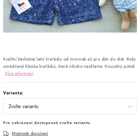
Kontakty
Proč AMÁLKA?
Doprava a platba
Tabulka velikostí
Postup pro vrácení a výměnu
Velkoobchod
Obchodní podmínky
Podmínky ochrany osobních údajů
Blog
Kvalitní bavlněné letní kraťásky od miminek až pro děti do 4let. Roky
osvědčená klasika kraťásků, která nikoho nezklame. Kouzelný potisk.
Více informací
Varianta:
Pro zobrazení dostupnosti zvolte variantu
Možnosti doručení