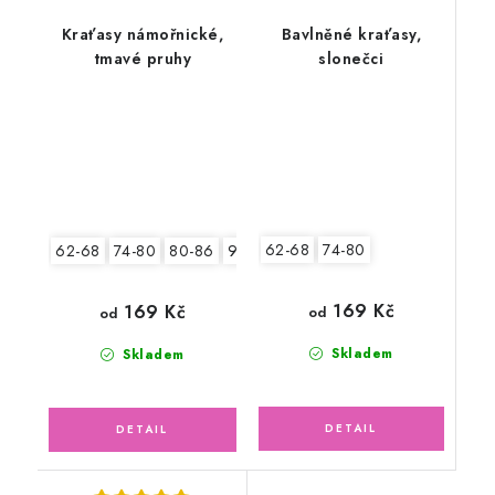
Kraťasy námořnické,
Bavlněné kraťasy,
tmavé pruhy
slonečci
62-68
74-80
62-68
74-80
80-86
92-98
104-110
169 Kč
169 Kč
od
od
Skladem
Skladem