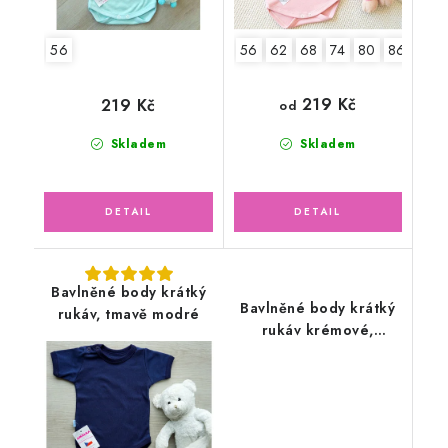
56
56
62
68
74
80
86
92
219 Kč
219 Kč
od
Skladem
Skladem
Bavlněné body krátký
Bavlněné body krátký
rukáv, tmavě modré
rukáv krémové,
medvídci