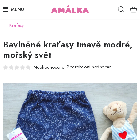
Přejít
Hleda
na
obsah
Kraťasy
KOJENECKÉ, DĚTSKÉ OBLEČENÍ
Bavlněné kraťasy tmavě modré,
ČEPICE, RUKAVICE, NÁKRČNÍKY
mořský svět
OSUŠKY, BRYNDÁKY, DEKY, DOPLŇKY
Podrobnosti hodnocení
Neohodnoceno
SOFTSHELL
POUKAZY
KONTAKTY
HODNOCENÍ OBCHODU