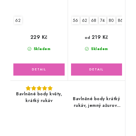
62
56
62
68
74
80
86
92
219 Kč
229 Kč
od
Skladem
Skladem
Bavlněné body květy,
Bavlněné body krátký
krátký rukáv
rukáv, jemný ažurový
vzor, smetanové