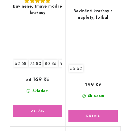
Bavlněné, tmavě modré
Bavlněné kraťasy s
kraťasy
náplety, fotbal
62-68
74-80
80-86
92-98
104-110
56-62
169 Kč
od
199 Kč
Skladem
Skladem