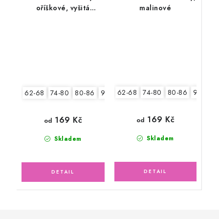
oříškové, vyšitá
malinové
aplikace
62-68
74-80
80-86
92-98
62-68
74-80
80-86
92-98
104-110
169 Kč
169 Kč
od
od
Skladem
Skladem