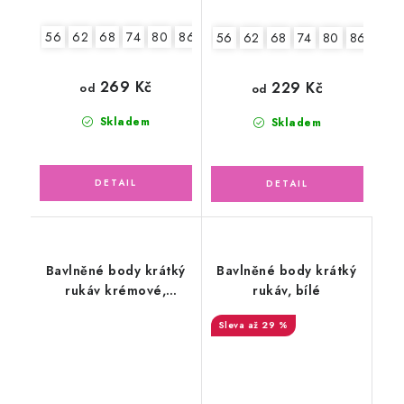
56
62
68
74
80
86
92
56
62
68
74
80
86
92
269 Kč
229 Kč
od
od
Skladem
Skladem
Bavlněné body krátký
Bavlněné body krátký
rukáv krémové,
rukáv, bílé
medvídci
až 29 %