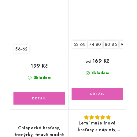
květinky
62-68
74-80
80-86
92-98
56-62
169 Kč
od
199 Kč
Skladem
Skladem
Letní mušelínové
Chlapecké kraťasy,
kraťasy s náplety,
trenýrky, tmavě modré
světle modré