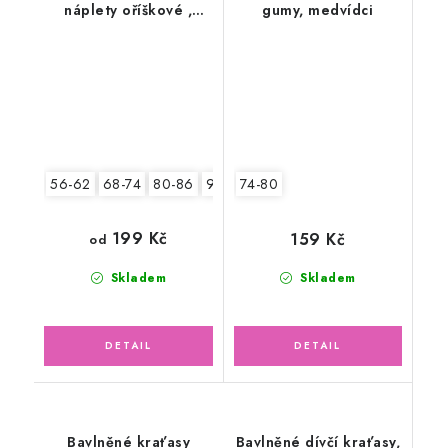
náplety oříškové ,
gumy, medvídci
sedmikrásky
56-62
68-74
80-86
92-98
74-80
199 Kč
159 Kč
od
Skladem
Skladem
Bavlněné kraťasy
Bavlněné dívčí kraťasy,