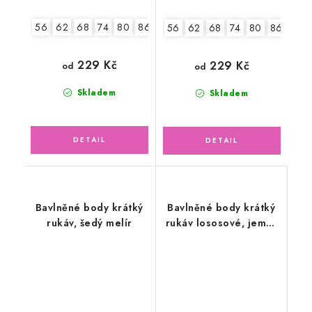
56
62
68
74
80
86
92
56
62
68
74
80
86
92
229 Kč
229 Kč
od
od
Skladem
Skladem
Bavlněné body krátký
Bavlněné body krátký
rukáv, šedý melír
rukáv lososové, jemný
ažurový vzor