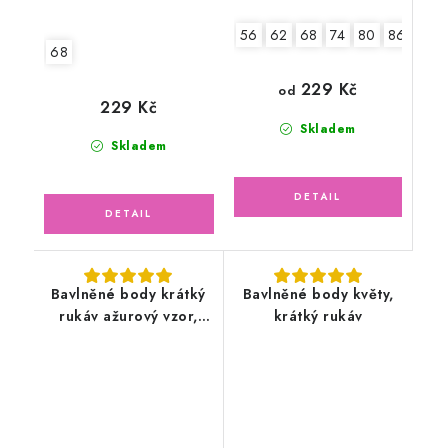
56
62
68
74
80
86
92
68
229 Kč
od
229 Kč
Skladem
Skladem
Bavlněné body krátký
Bavlněné body květy,
rukáv ažurový vzor,
krátký rukáv
pudrově růžové