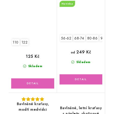
Novinka
56-62
68-74
80-86
92-98
110
122
249 Kč
od
125 Kč
Skladem
Skladem
Bavlněné kraťasy,
Bavlněné, letní kraťasy
modří medvídci
s náplety, skořicové