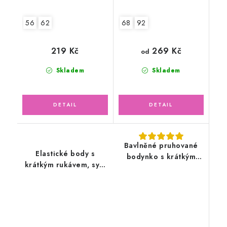
56
62
68
92
269 Kč
219 Kč
od
Skladem
Skladem
Bavlněné pruhované
Elastické body s
bodynko s krátkým
krátkým rukávem, sytý
rukávem
tyrkys