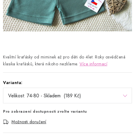
Kontakty
Proč AMÁLKA?
Doprava a platba
Tabulka velikostí
Postup pro vrácení a výměnu
Velkoobchod
Obchodní podmínky
Podmínky ochrany osobních údajů
Blog
Kvalitní kraťásky od miminek až pro děti do 4let. Roky osvědčená
klasika kraťásků, která nikoho nezklame.
Více informací
Varianta:
Pro zobrazení dostupnosti zvolte variantu
Možnosti doručení