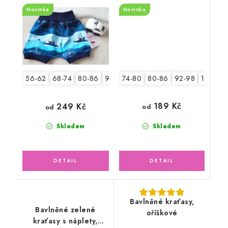
Lodičky
Novinka
Novinka
74-80
80-86
92-98
104-110
56-62
68-74
80-86
92-98
189 Kč
249 Kč
od
od
Skladem
Skladem
Bavlněné kraťasy,
Bavlněné zelené
oříškové
kraťasy s náplety,