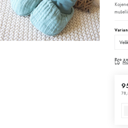
Kojen
mušelí
Varian
Pro zo
Mo
9
78,
Mě