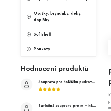
Osušky, bryndáky, deky,
doplňky
Softshell
Poukazy
Hodnocení produktů
Souprava pro holčičku pudrově růžová, ptáčci květy
K
p
Bavlněná souprava pro miminko, zvířátka v lese
m