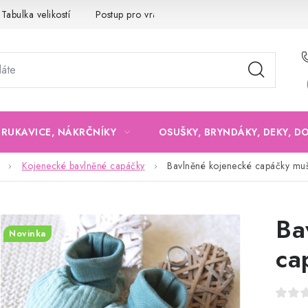
Tabulka velikostí
Postup pro vrácení a výměnu
Velkoobchod
, RUKAVICE, NÁKRČNÍKY
OSUŠKY, BRYNDÁKY, DEKY, D
Kojenecké bavlněné capáčky
Bavlněné kojenecké capáčky muš
Ba
Novinka
ca