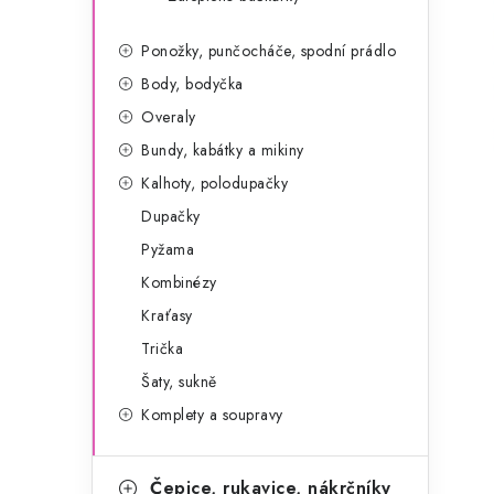
g
r
o
Ponožky, punčocháče, spodní prádlo
a
r
Body, bodyčka
n
i
Overaly
e
n
Bundy, kabátky a mikiny
Kalhoty, polodupačky
í
Dupačky
p
Pyžama
a
Kombinézy
Kraťasy
n
Trička
e
Šaty, sukně
l
Komplety a soupravy
Čepice, rukavice, nákrčníky