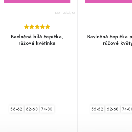
Kód:
28141/56
Bavlněná bílá čepička,
Bavlněná čepička 
růžová květinka
růžové květ
56-62
62-68
74-80
56-62
62-68
74-8