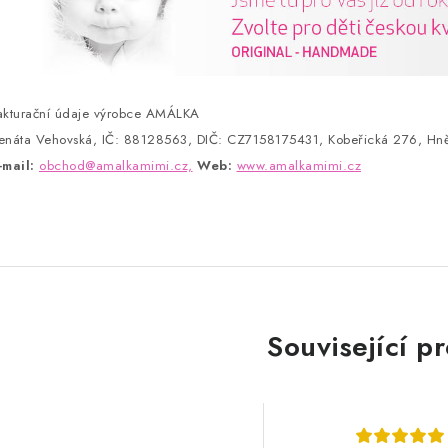
akturační údaje výrobce AMÁLKA
enáta Vehovská, IČ: 88128563, DIČ: CZ7158175431, Kobeřická 276, Hně
-mail:
obchod@amalkamimi.cz,
Web:
www.amalkamimi.cz
Související p