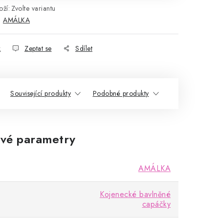
ží:
Zvolte variantu
:
AMÁLKA
k
Zeptat se
Sdílet
Související produkty
Podobné produkty
vé parametry
AMÁLKA
Kojenecké bavlněné
capáčky