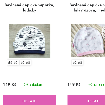
Bavlněná čepička saporka,
Bavlněná čepička 
lodičky
bílá/růžová, med
56-62
62-68
62-68
149 Kč
149 Kč
Skladem
Sklade