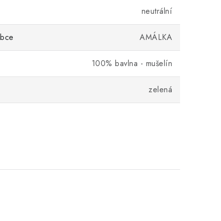
neutrální
obce
AMÁLKA
100% bavlna - mušelín
zelená