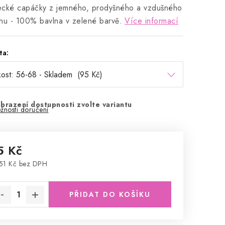
ecké capáčky z jemného, prodyšného a vzdušného
nu - 100% bavlna v zelené barvě.
Více informací
ta:
brazení dostupnosti zvolte variantu
žnosti doručení
5 Kč
51 Kč bez DPH
rná cena:
PŘIDAT DO KOŠÍKU