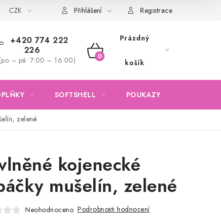
CZK
Obchodní podmínky
Podmínky ochrany osobních údajů
Přihlášení
Registrace
Prázdný
+420 774 222
226
NÁKUPNÍ
(po – pá: 7:00 – 16:00)
košík
KOŠÍK
OPLŇKY
SOFTSHELL
POUKAZY
KONTAKTY
elín, zelené
vlněné kojenecké
páčky mušelín, zelené
Podrobnosti hodnocení
Neohodnoceno