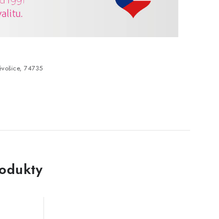
vošice, 74735
rodukty