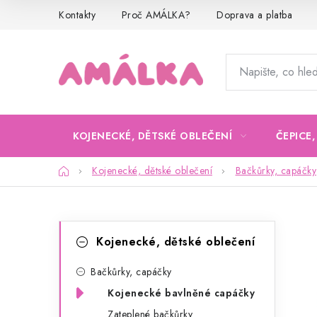
Přejít
Kontakty
Proč AMÁLKA?
Doprava a platba
na
obsah
KOJENECKÉ, DĚTSKÉ OBLEČENÍ
ČEPICE
Domů
Kojenecké, dětské oblečení
Bačkůrky, capáčky
P
K
Přeskočit
Kojenecké, dětské oblečení
kategorie
a
o
t
Bačkůrky, capáčky
s
Kojenecké bavlněné capáčky
e
t
Zateplené bačkůrky