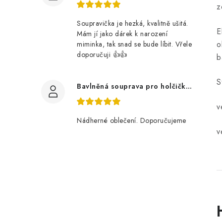
z
Soupravička je hezká, kvalitně ušitá.
E
Mám jí jako dárek k narození
o
miminka, tak snad se bude líbit. Vřele
doporučuji 👍👍
b
S
Bavlněná souprava pro holčičku, tmavé květy
v
Nádherné oblečení. Doporučujeme
v