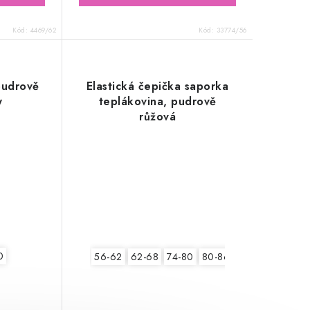
Kód:
4469/62
Kód:
33774/56
pudrově
Elastická čepička saporka
y
teplákovina, pudrově
růžová
0
56-62
62-68
74-80
80-86