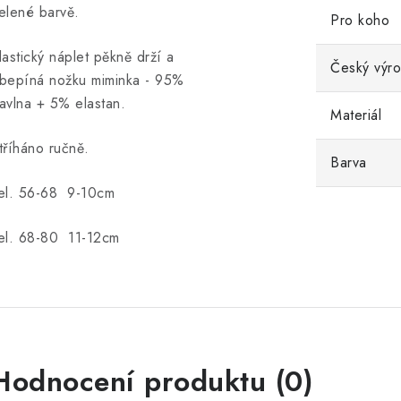
elené barvě.
Pro koho
lastický náplet pěkně drží a
Český výr
bepíná nožku miminka - 95%
avlna + 5% elastan.
Materiál
tříháno ručně.
Barva
el. 56-68 9-10cm
el. 68-80 11-12cm
Hodnocení produktu (0)