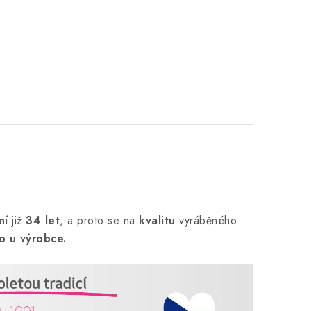
ní
již
34 let
,
a proto se na
kvalitu
vyráběného
o u výrobce.