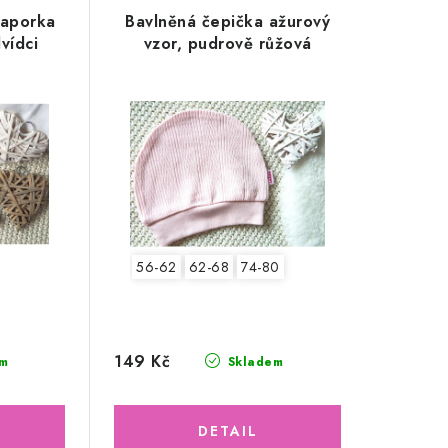
saporka
Bavlněná čepička ažurový
vídci
vzor, pudrově růžová
56-62
62-68
74-80
149 Kč
m
Skladem