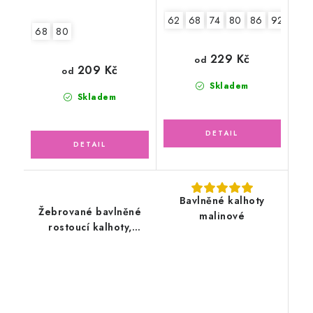
62
68
74
80
86
92
98
68
80
229 Kč
od
209 Kč
od
Skladem
Skladem
Bavlněné kalhoty
Žebrované bavlněné
malinové
rostoucí kalhoty,
ledově zelené