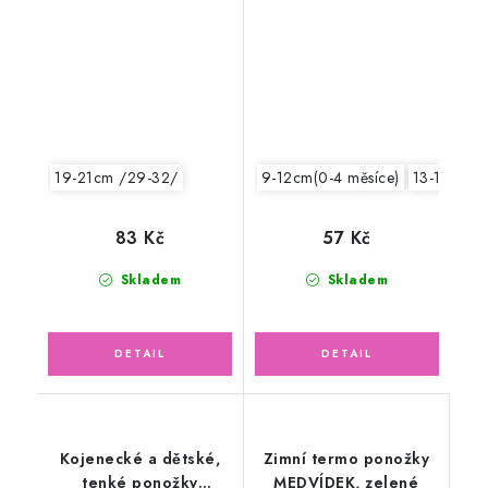
mintové
19-21cm /29-32/
9-12cm(0-4 měsíce)
13-15cm /
83 Kč
57 Kč
Skladem
Skladem
Kojenecké a dětské,
Zimní termo ponožky
tenké ponožky
MEDVÍDEK, zelené