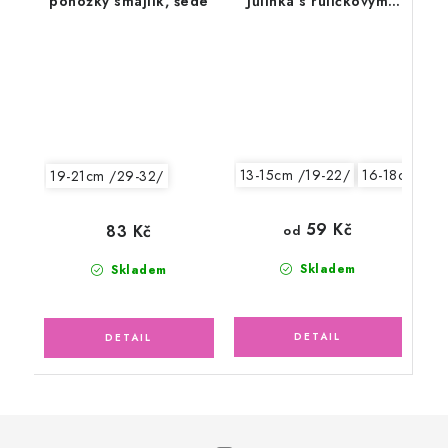
ponožky smajlík, šedé
Jůlinka s ruličkovým
lemem, růžové
13-15cm /19-22/
16-18cm /24
19-21cm /29-32/
59 Kč
83 Kč
od
Skladem
Skladem