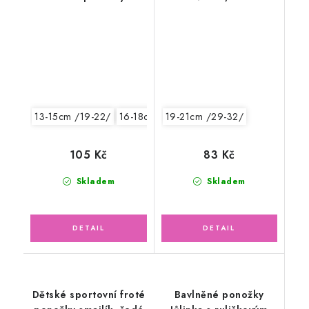
MERINO vlna, cihlová
13-15cm /19-22/
16-18cm /24-27/
19-21cm /29-32/
105 Kč
83 Kč
Skladem
Skladem
Dětské sportovní froté
Bavlněné ponožky