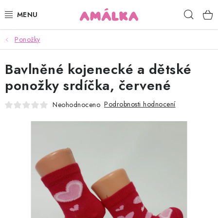
Přejít
Hleda
na
obsah
Ponožky
KOJENECKÉ, DĚTSKÉ OBLEČENÍ
Bavlněné kojenecké a dětské
ČEPICE, RUKAVICE, NÁKRČNÍKY
ponožky srdíčka, červené
OSUŠKY, BRYNDÁKY, DEKY, DOPLŇKY
Podrobnosti hodnocení
Neohodnoceno
SOFTSHELL
POUKAZY
KONTAKTY
HODNOCENÍ OBCHODU