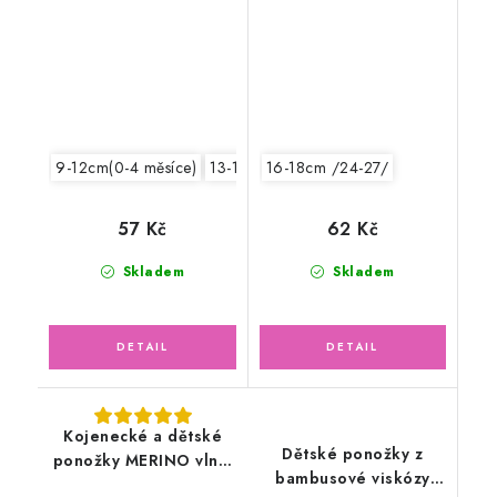
9-12cm(0-4 měsíce)
13-15cm /19-22/
16-18cm /24-27/
57 Kč
62 Kč
Skladem
Skladem
Kojenecké a dětské
Dětské ponožky z
ponožky MERINO vlna,
bambusové viskózy
hořčicové, tenké