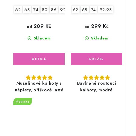
62
68
74
80
86
92-98
62
68
74
92-98
209 Kč
299 Kč
od
od
Skladem
Skladem
Mušelínové kalhoty s
Bavlněné rostoucí
náplety, oříškové latté
kalhoty, modré
Novinka