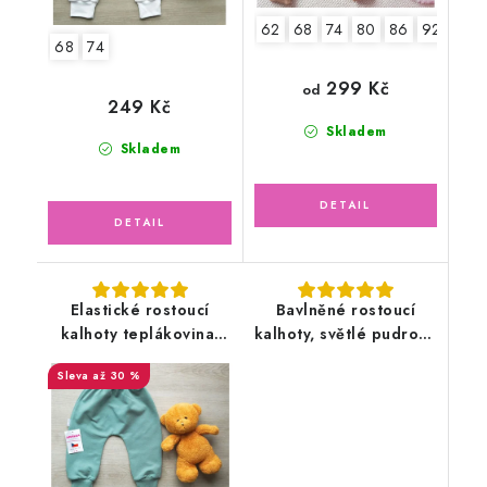
62
68
74
80
86
92
98
68
74
299 Kč
od
249 Kč
Skladem
Skladem
Elastické rostoucí
Bavlněné rostoucí
kalhoty teplákovina,
kalhoty, světlé pudrové
kaktusově zelené
květy
až 30 %