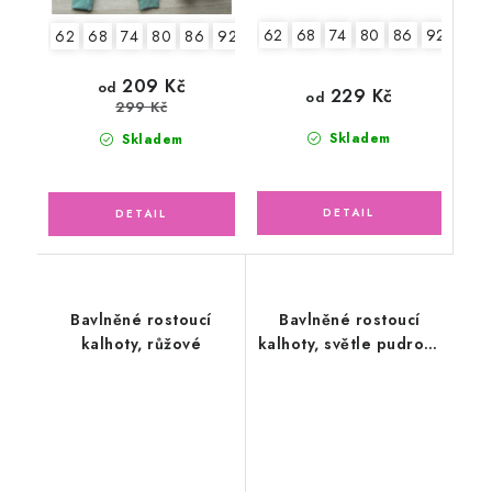
62
68
74
80
86
92
98
62
68
74
80
86
92
98
104
2.jakost v.74
209 Kč
od
229 Kč
od
299 Kč
Skladem
Skladem
Bavlněné rostoucí
Bavlněné rostoucí
kalhoty, růžové
kalhoty, světle pudrově
růžové