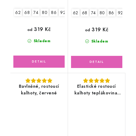
62
68
74
80
86
92
98
62
68
74
80
86
92
319 Kč
319 Kč
od
od
Skladem
Skladem
Bavlněné, rostoucí
Elastické rostoucí
kalhoty, červené
kalhoty teplákovina,
ledově zelené