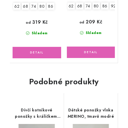
62
68
74
80
86
92
98
62
68
74
80
86
209 Kč
319 Kč
od
od
Skladem
Skladem
Podobné produkty
Dívčí kotníkové
Dětské ponožky vlnka
ponožky s králíčkem,
MERINO, tmavě modré
lososové