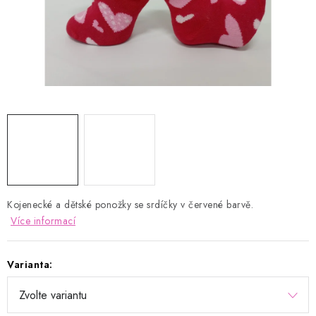
Kontakty
Proč AMÁLKA?
Doprava a platba
Tabulka velikostí
Postup pro vrácení a výměnu
Velkoobchod
Obchodní podmínky
Podmínky ochrany osobních údajů
Blog
Kojenecké a dětské ponožky se srdíčky v červené barvě.
Více informací
Varianta: