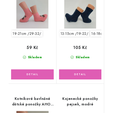
19-21cm /29-32/
13-15cm /19-22/
16-18cm /24
59 Kč
105 Kč
Skladem
Skladem
Kotníkové bavlněné
Kojenecké ponožky
dětské ponožky AHOJ,
pejsek, modré
bílé