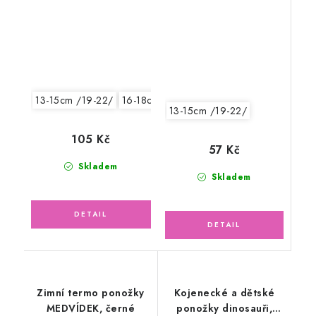
BOBIK, bílé
13-15cm /19-22/
16-18cm /24-27/
13-15cm /19-22/
105 Kč
57 Kč
Skladem
Skladem
Zimní termo ponožky
Kojenecké a dětské
MEDVÍDEK, černé
ponožky dinosauři,