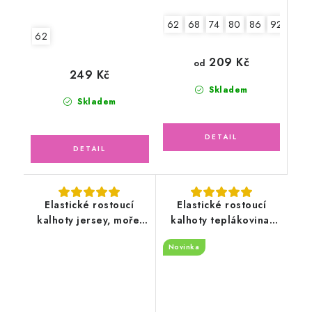
62
68
74
80
86
92
98
62
209 Kč
od
249 Kč
Skladem
Skladem
Elastické rostoucí
Elastické rostoucí
kalhoty jersey, moře,
kalhoty teplákovina,
lodičky
zvířátka Safari
Novinka