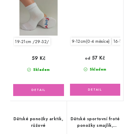
9-12cm(0-4 měsíce)
16-18cm /
19-21cm /29-32/
57 Kč
59 Kč
od
Skladem
Skladem
Dětské ponožky arktik,
Dětské sportovní froté
růžové
ponožky smajlík,
malinové