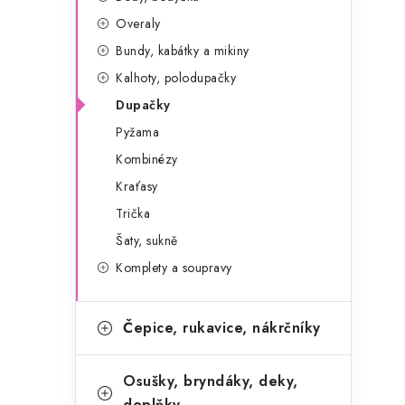
g
r
Overaly
o
Bundy, kabátky a mikiny
a
r
Kalhoty, polodupačky
n
i
Dupačky
e
n
Pyžama
í
Kombinézy
Kraťasy
p
Trička
a
Šaty, sukně
n
Komplety a soupravy
e
Čepice, rukavice, nákrčníky
l
Osušky, bryndáky, deky,
doplňky