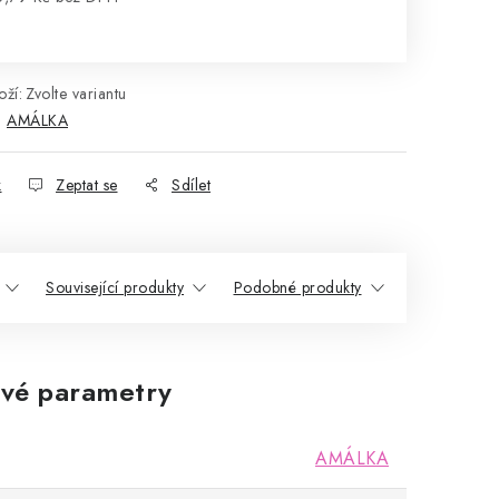
rná cena:
ží:
Zvolte variantu
:
AMÁLKA
k
Zeptat se
Sdílet
Související produkty
Podobné produkty
vé parametry
AMÁLKA