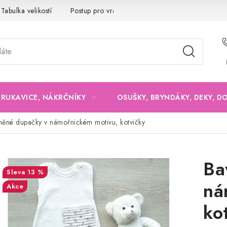
Tabulka velikostí
Postup pro vrácení a výměnu
Velkoobchod
, RUKAVICE, NÁKRČNÍKY
OSUŠKY, BRYNDÁKY, DEKY, D
něné dupačky v námořnickém motivu, kotvičky
Ba
13 %
ná
Akce
ko