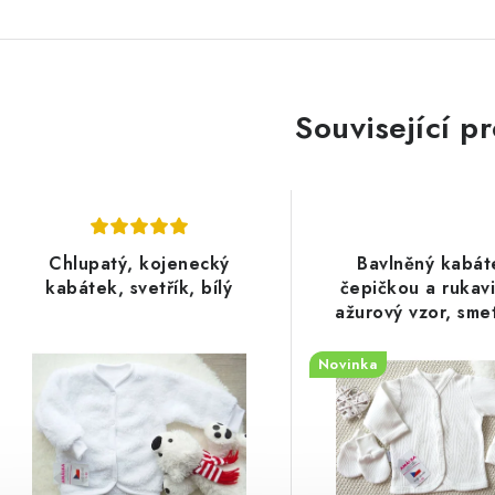
Související p
Chlupatý, kojenecký
Bavlněný kabát
kabátek, svetřík, bílý
čepičkou a rukav
ažurový vzor, sme
Novinka