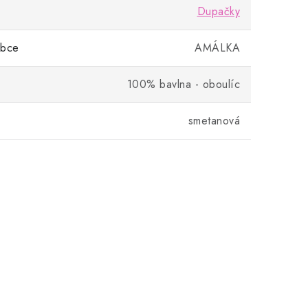
Dupačky
obce
AMÁLKA
100% bavlna - oboulíc
smetanová