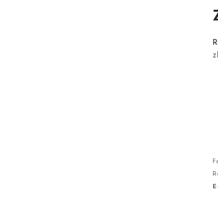
í
R
z
F
R
E