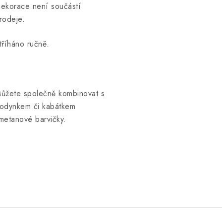
ekorace není součástí
rodeje.
tříháno ručně.
ůžete společně kombinovat s
odynkem či kabátkem
metanové barvičky.