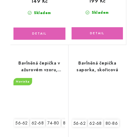
199 Kč
149 Kč
Skladem
Skladem
Bavlněná čepička v
Bavlněná čepička
ažurovém vzoru,
saporka, skořicová
zelená mojito
Novinka
56-62
62-68
74-80
80-86
56-62
62-68
80-86