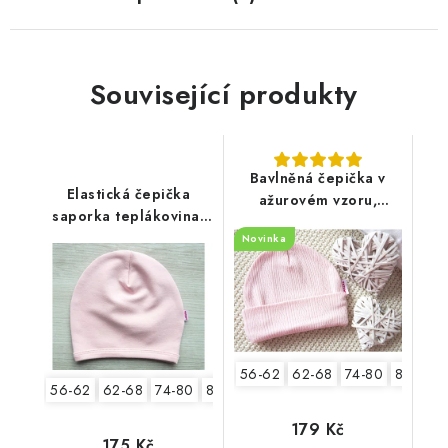
Související produkty
Bavlněná čepička v
Elastická čepička
ažurovém vzoru,
saporka teplákovina,
pudrově růžová
pudrově růžová
Novinka
56-62
62-68
74-80
80-86
56-62
62-68
74-80
80-86
179 Kč
175 Kč