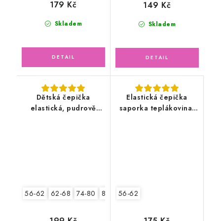
179 Kč
149 Kč
Skladem
Skladem
Dětská čepička
Elastická čepička
elastická, pudrově
saporka teplákovina,
růžová
medvídci
56-62
62-68
74-80
80-86
56-62
199 Kč
175 Kč