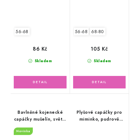
56-68
56-68
68-80
86 Kč
105 Kč
Skladem
Skladem
Bavlněné kojenecké
Plyšové capáčky pro
capáčky mušelín, světle
miminko, pudrově
modré
růžové
Novinka