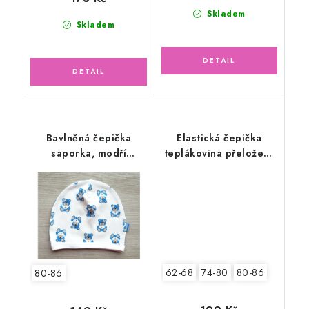
Skladem
Skladem
Bavlněná čepička
Elastická čepička
saporka, modří
teplákovina přeložený
medvídci
lem, kaktusově zelená
62-68
74-80
80-86
80-86