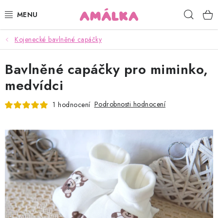
Přejít
Hleda
na
obsah
Kojenecké bavlněné capáčky
KOJENECKÉ, DĚTSKÉ OBLEČENÍ
Bavlněné capáčky pro miminko,
ČEPICE, RUKAVICE, NÁKRČNÍKY
medvídci
OSUŠKY, BRYNDÁKY, DEKY, DOPLŇKY
Podrobnosti hodnocení
1 hodnocení
SOFTSHELL
POUKAZY
KONTAKTY
HODNOCENÍ OBCHODU