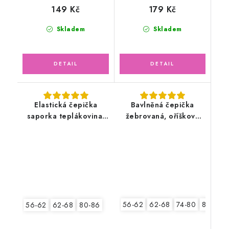
149 Kč
179 Kč
Skladem
Skladem
Elastická čepička
Bavlněná čepička
saporka teplákovina,
žebrovaná, oříšková
Medvídek
latté
56-62
62-68
74-80
80-86
56-62
62-68
80-86