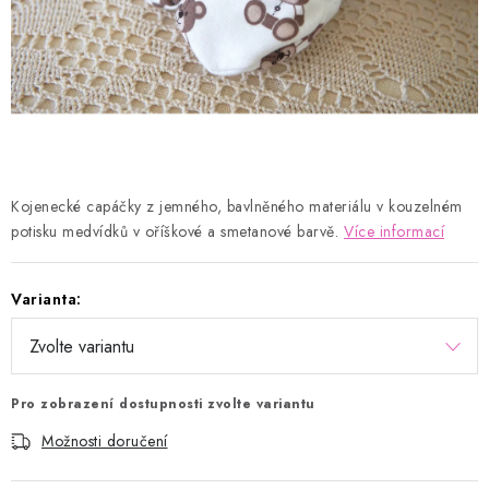
Kontakty
Proč AMÁLKA?
Doprava a platba
Tabulka velikostí
Postup pro vrácení a výměnu
Velkoobchod
Obchodní podmínky
Podmínky ochrany osobních údajů
Blog
Kojenecké capáčky z jemného, bavlněného materiálu v kouzelném
potisku medvídků v oříškové a smetanové barvě.
Více informací
Varianta:
Pro zobrazení dostupnosti zvolte variantu
Možnosti doručení