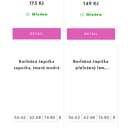
175 Kč
149 Kč
Skladem
Skladem
Bavlněná čepička
Bavlněná čepička
saporka, tmavě modrá
přeložený lem,
medvídci
56-62
62-68
74-80
80-86
56-62
62-68
74-80
80-86