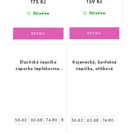
159 Kč
175 Kč
Skladem
Skladem
Elastická čepička
Kojenecká, bavlněná
saporka teplákovina,
čepička, oříšková
bagr
56-62
62-68
74-80
80-86
56-62
62-68
74-80