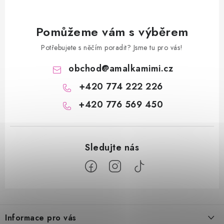
Pomůžeme vám s výběrem
Potřebujete s něčím poradit? Jsme tu pro vás!
obchod
@
amalkamimi.cz
+420 774 222 226
+420 776 569 450
Z
á
Informace pro vás
p