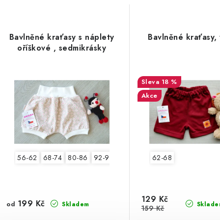
Bavlněné kraťasy s náplety
Bavlněné kraťasy,
oříškové , sedmikrásky
18 %
Akce
56-62
68-74
80-86
92-98
62-68
129 Kč
199 Kč
od
Skladem
Sklade
159 Kč