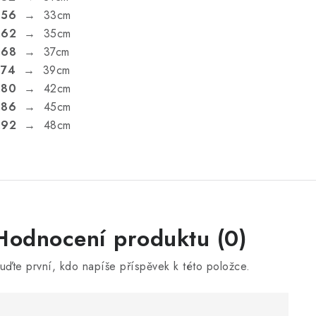
.56
→ 33cm
.62
→ 35cm
.68
→ 37cm
.74
→ 39cm
.80
→ 42cm
.86
→ 45cm
.92
→ 48cm
V
Hodnocení produktu (0)
ý
uďte první, kdo napíše příspěvek k této položce.
p