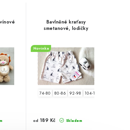
 vínové
Bavlněné kraťasy
smetanové, lodičky
Novinka
74-80
80-86
92-98
104-110
189 Kč
od
m
Skladem