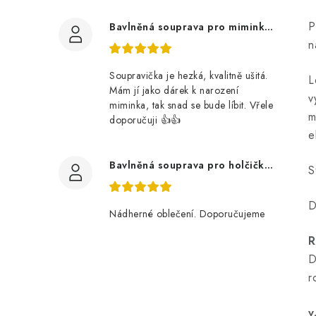
P
Bavlněná souprava pro miminko, zvířátka v lese
n
Soupravička je hezká, kvalitně ušitá.
L
Mám jí jako dárek k narození
v
miminka, tak snad se bude líbit. Vřele
m
doporučuji 👍👍
e
Bavlněná souprava pro holčičku, tmavé květy
S
D
Nádherné oblečení. Doporučujeme
R
D
r
v