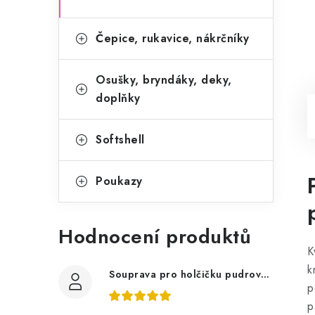
Čepice, rukavice, nákrčníky
Osušky, bryndáky, deky,
doplňky
Softshell
Poukazy
Hodnocení produktů
K
k
Souprava pro holčičku pudrově růžová, ptáčci květy
p
p