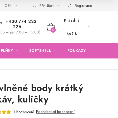
CZK
Obchodní podmínky
Podmínky ochrany osobních údajů
Přihlášení
Registrace
Prázdný
+420 774 222
226
NÁKUPNÍ
(po – pá: 7:00 – 16:00)
košík
KOŠÍK
OPLŇKY
SOFTSHELL
POUKAZY
KONTAKTY
vlněné body krátký
káv, kuličky
Podrobnosti hodnocení
1 hodnocení