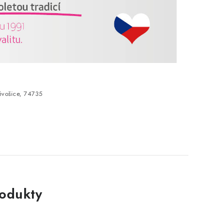
vošice, 74735
rodukty