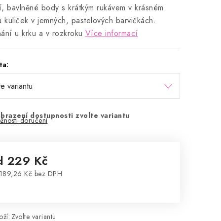
ní, bavlněné body s krátkým rukávem v krásném
u kuliček v jemných, pastelových barvičkách.
ání u krku a v rozkroku
Více informací
ta:
brazení dostupnosti zvolte variantu
žnosti doručení
d
229 Kč
189,26 Kč
bez DPH
rná cena:
ží:
Zvolte variantu