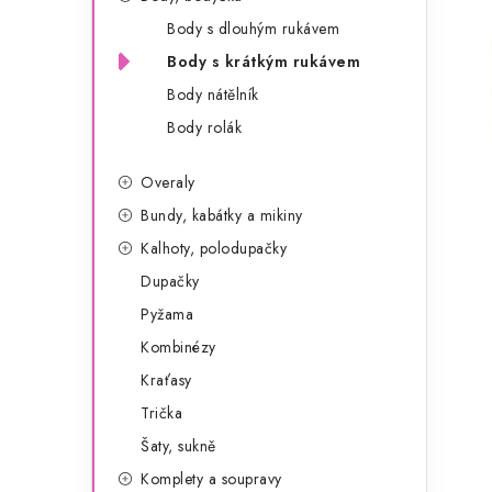
g
r
Body s dlouhým rukávem
o
Body s krátkým rukávem
a
r
Body nátělník
n
i
Body rolák
e
n
Overaly
í
Bundy, kabátky a mikiny
p
Kalhoty, polodupačky
a
Dupačky
Pyžama
n
Kombinézy
e
Kraťasy
l
Trička
Šaty, sukně
Komplety a soupravy