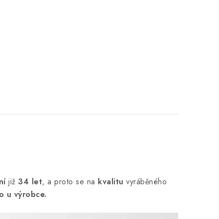
ní
již
34 let
,
a proto se na
kvalitu
vyráběného
o u výrobce.