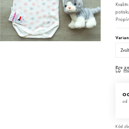
Kvalit
potisk
Propín
Varian
Pro zo
Mo
o
od
Mě
Kód zbo