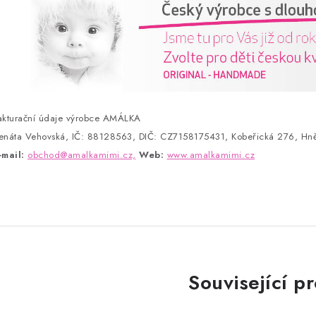
akturační údaje výrobce AMÁLKA
enáta Vehovská, IČ: 88128563, DIČ: CZ7158175431, Kobeřická 276, Hně
-mail:
obchod@amalkamimi.cz,
Web:
www.amalkamimi.cz
Související p