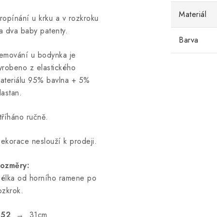
Materiál
ropínání u krku a v rozkroku
a dva baby patenty.
Barva
emování u bodynka je
yrobeno z elastického
ateriálu 95% bavlna + 5%
lastan.
tříháno ručně.
ekorace neslouží k prodeji.
ozměry:
élka od horního ramene po
ozkrok.
.52
→ 31cm