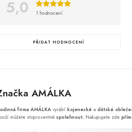
5,0
s
h
1 hodnocení
o
d
n
PŘIDAT HODNOCENÍ
o
c
e
n
Značka AMÁLKA
odinná firma AMÁLKA
vyrábí
kojenecké
a
dětské obleče
boží můžete stoprocentně
spolehnout.
Nakupujete zde
přím