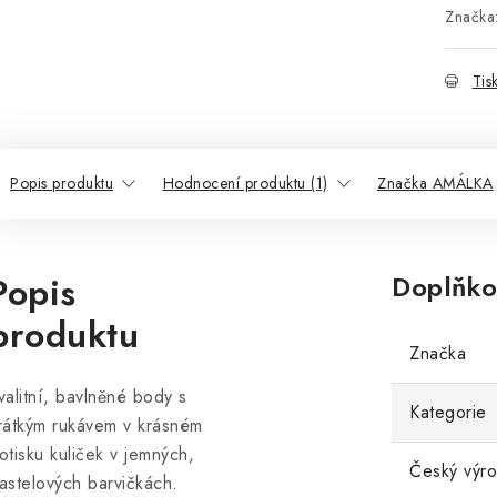
Značka
Tis
Popis produktu
Hodnocení produktu (1)
Značka AMÁLKA
Popis
Doplňko
produktu
Značka
valitní, bavlněné body s
Kategorie
rátkým rukávem v krásném
otisku kuliček v jemných,
Český výr
astelových barvičkách.