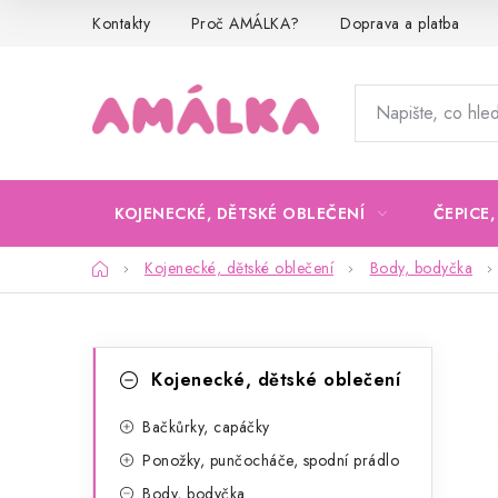
Přejít
Kontakty
Proč AMÁLKA?
Doprava a platba
na
obsah
KOJENECKÉ, DĚTSKÉ OBLEČENÍ
ČEPICE
Domů
Kojenecké, dětské oblečení
Body, bodyčka
P
K
Přeskočit
Kojenecké, dětské oblečení
kategorie
a
o
t
Bačkůrky, capáčky
s
Ponožky, punčocháče, spodní prádlo
e
t
Body, bodyčka