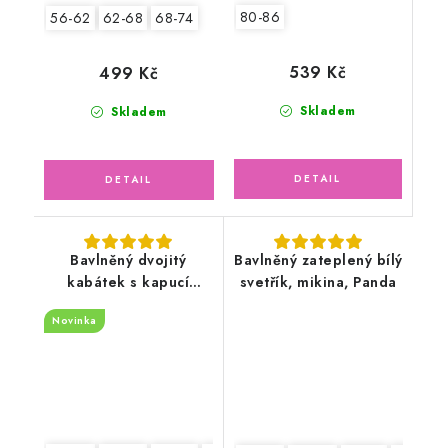
80-86
56-62
62-68
68-74
539 Kč
499 Kč
Skladem
Skladem
Bavlněný dvojitý
Bavlněný zateplený bílý
kabátek s kapucí
svetřík, mikina, Panda
pudrově růžový, květy
Novinka