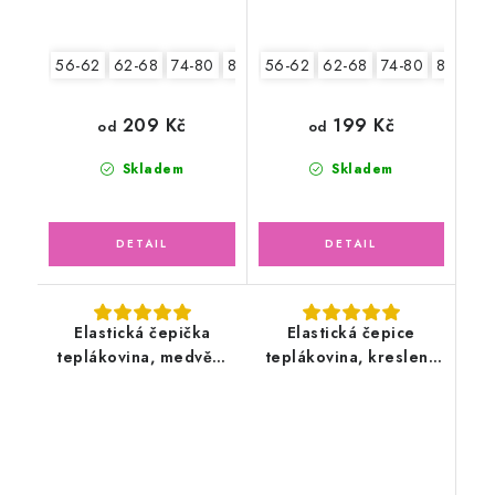
56-62
62-68
74-80
80-86
56-62
62-68
74-80
80-86
209 Kč
199 Kč
od
od
Skladem
Skladem
Elastická čepička
Elastická čepice
teplákovina, medvědí
teplákovina, kreslená
holčička
zvířátka