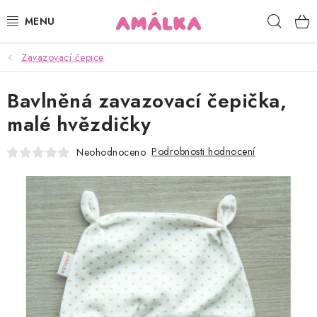
Přejít
Hleda
na
obsah
Zavazovací čepice
KOJENECKÉ, DĚTSKÉ OBLEČENÍ
Bavlněná zavazovací čepička,
ČEPICE, RUKAVICE, NÁKRČNÍKY
malé hvězdičky
OSUŠKY, BRYNDÁKY, DEKY, DOPLŇKY
Podrobnosti hodnocení
Neohodnoceno
SOFTSHELL
POUKAZY
KONTAKTY
HODNOCENÍ OBCHODU