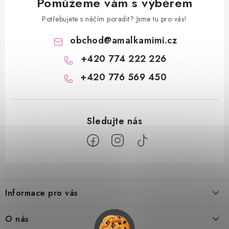
Pomůžeme vám s výběrem
Potřebujete s něčím poradit? Jsme tu pro vás!
obchod
@
amalkamimi.cz
+420 774 222 226
+420 776 569 450
Z
á
Informace pro vás
p
a
Doprava a platba
O nás
t