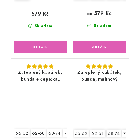
579 Kč
579 Kč
od
Skladem
Skladem
Zateplený kabátek,
Zateplený kabátek,
bunda + čepička,
bunda, malinový
ptáčci
56-62
62-68
68-74
74-80
80-86
56-62
62-68
68-74
74-80