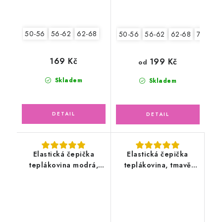
50-56
56-62
62-68
50-56
56-62
62-68
74-80
169 Kč
199 Kč
od
Skladem
Skladem
Elastická čepička
Elastická čepička
teplákovina modrá,
teplákovina, tmavě
bagry
modrá