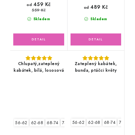
459 Kč
od
489 Kč
od
559 Kč
Skladem
Skladem
Chlupatý,zateplený
Zateplený kabátek,
kabátek, bílá, lososová
bunda, ptáčci květy
56-62
62-68
68-74
74-80
56-62
62-68
68-74
74-80
80-86