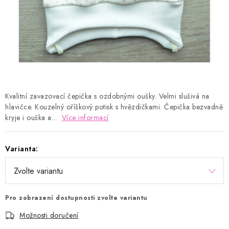
Kontakty
Proč AMÁLKA?
Doprava a platba
Tabulka velikostí
Postup pro vrácení a výměnu
Velkoobchod
Obchodní podmínky
Podmínky ochrany osobních údajů
Blog
Kvalitní zavazovací čepička s ozdobnými oušky. Velmi slušivá na
hlavičce. Kouzelný oříškový potisk s hvězdičkami. Čepička bezvadně
kryje i ouška a...
Více informací
Varianta:
Pro zobrazení dostupnosti zvolte variantu
Možnosti doručení