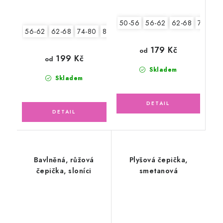
50-56
56-62
62-68
74-80
56-62
62-68
74-80
80-86
179 Kč
od
199 Kč
od
Skladem
Skladem
Bavlněná, růžová
Plyšová čepička,
čepička, sloníci
smetanová