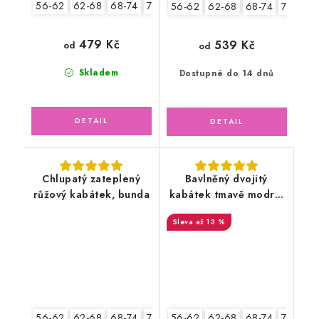
56-62
62-68
68-74
74-80
80-86
56-62
62-68
68-74
74-80
479 Kč
539 Kč
od
od
Skladem
Dostupné do 14 dnů
Chlupatý zateplený
Bavlněný dvojitý
růžový kabátek, bunda
kabátek tmavě modrý,
Květy
až 13 %
56-62
62-68
68-74
74-80
56-62
80-86
62-68
68-74
74-80