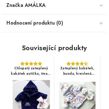
Značka
 AMÁLKA
Hodnocení produktu (0)
Související produkty
Chlupatý zateplený
Zateplený kabátek,
kabátek autíčko, tmavě
bunda, kreslená
modrý
zvířátka