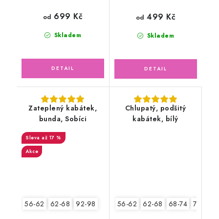
699 Kč
499 Kč
od
od
Skladem
Skladem
Zateplený kabátek,
Chlupatý, podšitý
bunda, Sobíci
kabátek, bílý
až 17 %
Akce
56-62
62-68
92-98
56-62
62-68
68-74
74-80