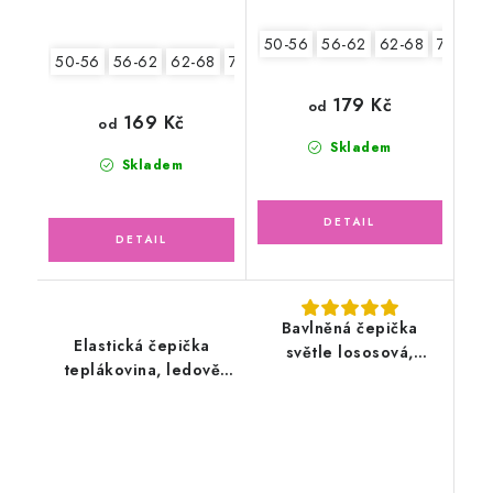
50-56
56-62
62-68
74-80
50-56
56-62
62-68
74-80
80-86
179 Kč
od
169 Kč
od
Skladem
Skladem
Bavlněná čepička
Elastická čepička
světle lososová,
teplákovina, ledově
motýlek
zelená