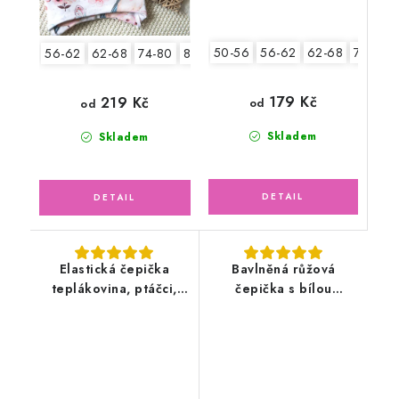
50-56
56-62
62-68
74-80
56-62
62-68
74-80
80-86
179 Kč
219 Kč
od
od
Skladem
Skladem
Elastická čepička
Bavlněná růžová
teplákovina, ptáčci,
čepička s bílou
květy
květinkou