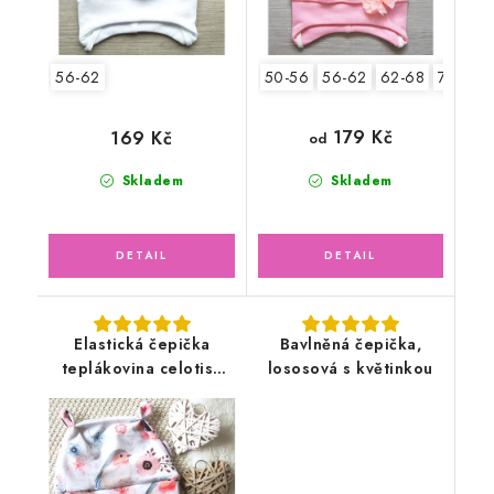
56-62
50-56
56-62
62-68
74-80
179 Kč
169 Kč
od
Skladem
Skladem
Elastická čepička
Bavlněná čepička,
teplákovina celotisk
lososová s květinkou
ptáčci, květy