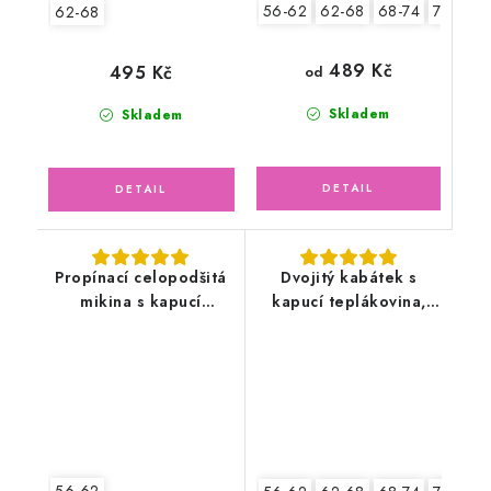
56-62
62-68
68-74
74-80
62-68
489 Kč
495 Kč
od
Skladem
Skladem
Propínací celopodšitá
Dvojitý kabátek s
mikina s kapucí
kapucí teplákovina,
teplákovina, ledově
auta
zelená