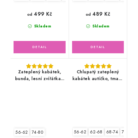
499 Kč
489 Kč
od
od
Skladem
Skladem
Zateplený kabátek,
Chlupatý zateplený
bunda, lesní zvířátka s
kabátek autíčko, tmavě
fleecem
modrý
56-62
62-68
68-74
74-80
56-62
74-80