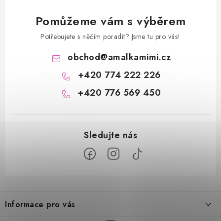
Pomůžeme vám s výběrem
Potřebujete s něčím poradit? Jsme tu pro vás!
obchod
@
amalkamimi.cz
+420 774 222 226
+420 776 569 450
Z
á
Informace pro vás
p