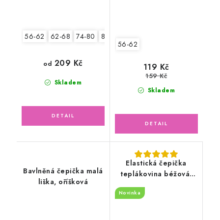
56-62
62-68
74-80
80-86
56-62
209 Kč
od
119 Kč
159 Kč
Skladem
Skladem
Elastická čepička
Bavlněná čepička malá
teplákovina béžová,
liška, oříšková
bagry
Novinka