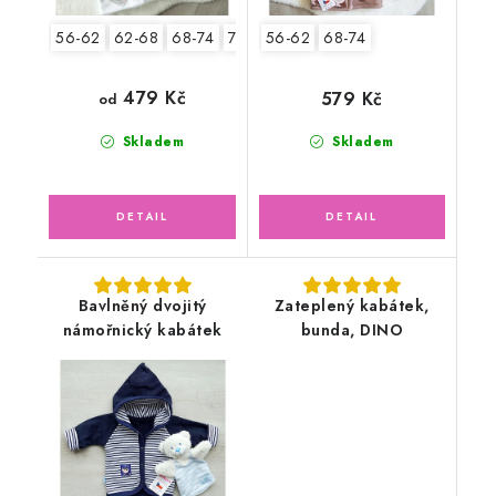
56-62
62-68
68-74
74-80
56-62
80-86
68-74
479 Kč
579 Kč
od
Skladem
Skladem
Bavlněný dvojitý
Zateplený kabátek,
námořnický kabátek
bunda, DINO