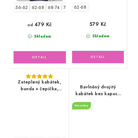
62-68
56-62
62-68
68-74
74-80
80-86
579 Kč
479 Kč
od
Skladem
Skladem
Zateplený kabátek,
Bavlněný dvojitý
bunda + čepička,
kabátek bez kapuce
ptáčci
teplákovina, malí
Novinka
hrošíci