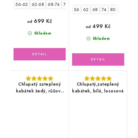
56-62
62-68
68-74
74-80
80-86
56
62
68
74
80
699 Kč
od
499 Kč
od
Skladem
Skladem
Chlupatý zateplený
Chlupatý,zateplený
kabátek šedý, růžová
kabátek, bílá, lososová
podšívka