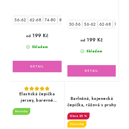
56-62
62-68
74-80
80-86
50-56
56-62
62-68
74-80
199 Kč
od
199 Kč
od
Skladem
Skladem
Elastická čepička
Bavlněná, kojenecká
jersey, barevné
čepička, růžová s pruhy
květinky
Novinka
25 %
Výprodej