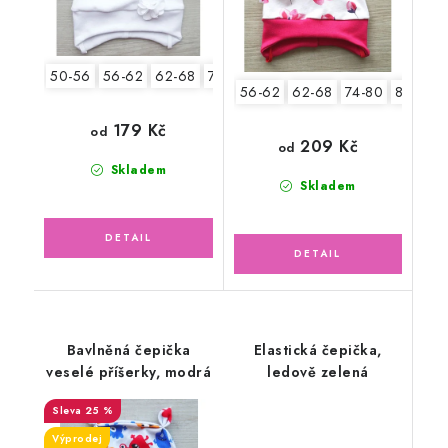
50-56
56-62
62-68
74-80
80-86
56-62
62-68
74-80
80-86
179 Kč
od
209 Kč
od
Skladem
Skladem
Bavlněná čepička
Elastická čepička,
veselé příšerky, modrá
ledově zelená
25 %
Výprodej