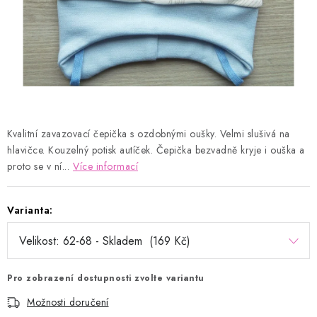
Kontakty
Proč AMÁLKA?
Doprava a platba
Tabulka velikostí
Postup pro vrácení a výměnu
Velkoobchod
Obchodní podmínky
Podmínky ochrany osobních údajů
Blog
Kvalitní zavazovací čepička s ozdobnými oušky. Velmi slušivá na
hlavičce. Kouzelný potisk autíček. Čepička bezvadně kryje i ouška a
proto se v ní...
Více informací
Varianta:
Pro zobrazení dostupnosti zvolte variantu
Možnosti doručení