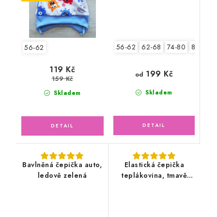
56-62
62-68
74-80
80-86
56-62
119 Kč
199 Kč
od
159 Kč
Skladem
Skladem
Bavlněná čepička auto,
Elastická čepička
ledově zelená
teplákovina, tmavě
modrá