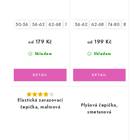
50-56
56-62
62-68
74-80
56-62
80-86
62-68
74-80
80-86
179 Kč
199 Kč
od
od
Skladem
Skladem
Elastická zavazovací
Plyšová čepička,
čepička, malinová
smetanová