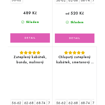
56-62
56-62
62-68
68-74
74-80
489 Kč
520 Kč
od
Skladem
Skladem
Zateplený kabátek,
Chlupatý zateplený
bunda, malinový
kabátek, smetanový s
medvídkem
56-62
62-68
68-74
74-80
56-62
80-86
62-68
92-98
68-74
74-80