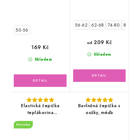
56-62
62-68
74-80
80-86
50-56
209 Kč
od
169 Kč
Skladem
Skladem
Elastická čepička
Bavlněná čepička s
teplákovina
oušky, méďa
bílo/modrá, Bagr
Novinka