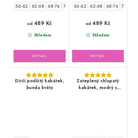
56-62
62-68
68-74
74-80
56-62
80-86
62-68
68-74
74-80
489 Kč
489 Kč
od
od
Skladem
Skladem
Dívčí podšitý kabátek,
Zateplený chlupatý
bunda květy
kabátek, modrý s
šedou