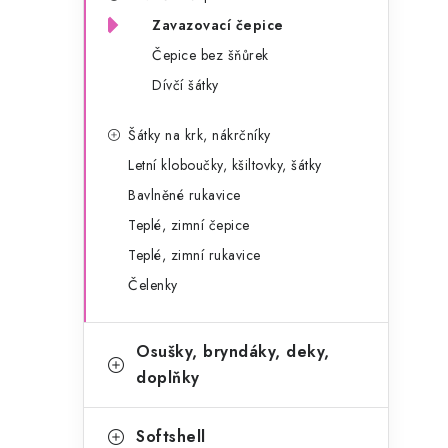
g
r
Zavazovací čepice
o
Čepice bez šňůrek
a
r
Dívčí šátky
n
i
e
n
Šátky na krk, nákrčníky
Letní kloboučky, kšiltovky, šátky
í
Bavlněné rukavice
p
Teplé, zimní čepice
a
Teplé, zimní rukavice
Čelenky
n
e
Osušky, bryndáky, deky,
l
doplňky
Softshell