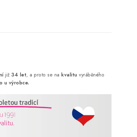
ní
již
34 let
,
a proto se na
kvalitu
vyráběného
o u výrobce.