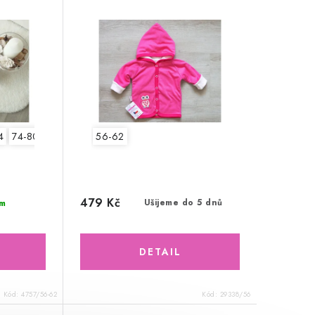
4
74-80
80-86
56-62
479 Kč
Ušijeme do 5 dnů
m
Kód:
4757/56-62
Kód:
29338/56