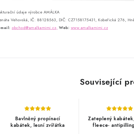
akturační údaje výrobce AMÁLKA
enáta Vehovská, IČ: 88128563, DIČ: CZ7158175431, Kobeřická 276, Hně
-mail:
obchod@amalkamimi.cz,
Web:
www.amalkamimi.cz
Související p
Bavlněný propínací
Zateplený kabátek
kabátek, lesní zvířátka
fleece- antipilling