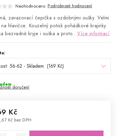
Podrobnosti hodnocení
Neohodnoceno
ná, zavazovací čepička s ozdobnými oušky. Velmi
á na hlavičce. Kouzelný potisk pohádkové krajinky.
a bezvadně kryje i ouška a proto..
Více informací
ta:
ladem
žnosti doručení
69 Kč
,67 Kč bez DPH
rná cena: