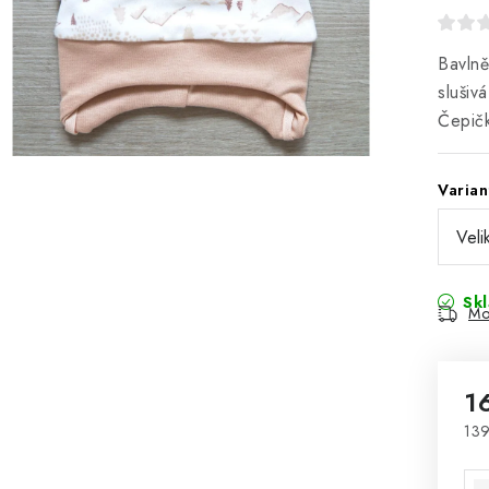
Bavlně
slušiv
Čepičk
Varian
Sk
Mo
1
139
Mě