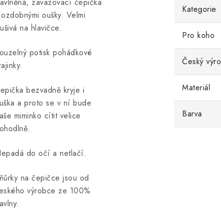
avlněná, zavazovací čepička
Kategorie
 ozdobnými oušky. Velmi
lušivá na hlavičce.
Pro koho
ouzelný potisk pohádkové
Český výr
rajinky.
Materiál
epička bezvadně kryje i
uška a proto se v ní bude
Barva
aše miminko cítit velice
ohodlně.
epadá do očí a netlačí.
ňůrky na čepičce jsou od
eského výrobce ze 100%
avlny.