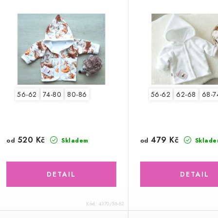
56-62
74-80
80-86
56-62
62-68
68-7
520 Kč
479 Kč
od
od
Skladem
Sklade
Kód:
4370/56-62