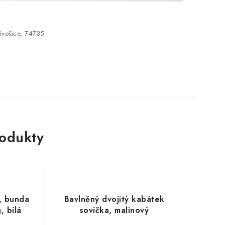
vošice, 74735
rodukty
, bunda
Bavlněný dvojitý kabátek
, bílá
sovička, malinový