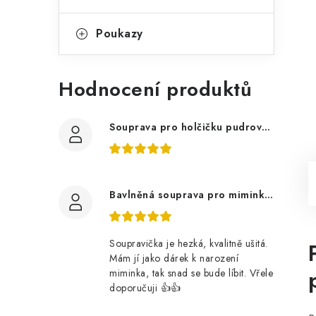
Poukazy
Hodnocení produktů
Souprava pro holčičku pudrově růžová, ptáčci květy
Bavlněná souprava pro miminko, zvířátka v lese
Soupravička je hezká, kvalitně ušitá.
Mám jí jako dárek k narození
miminka, tak snad se bude líbit. Vřele
doporučuji 👍👍