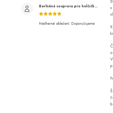
B
Bavlněná souprava pro holčičku, tmavé květy
s
s
Nádherné oblečení. Doporučujeme
K
k
Č
o
V
p
N
Š
č
b