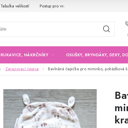
Tabulka velikostí
Postup pro vrácení a výměnu
Velkoobchod
, RUKAVICE, NÁKRČNÍKY
OSUŠKY, BRYNDÁKY, DEKY, D
Zavazovací čepice
Bavlněná čepička pro miminko, pohádková k
Ba
mi
kr