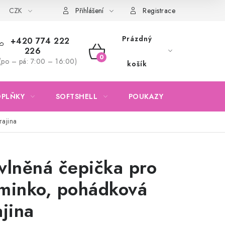
CZK
Obchodní podmínky
Podmínky ochrany osobních údajů
Přihlášení
Registrace
Prázdný
+420 774 222
226
NÁKUPNÍ
(po – pá: 7:00 – 16:00)
košík
KOŠÍK
OPLŇKY
SOFTSHELL
POUKAZY
KONTAKTY
rajina
vlněná čepička pro
minko, pohádková
ajina