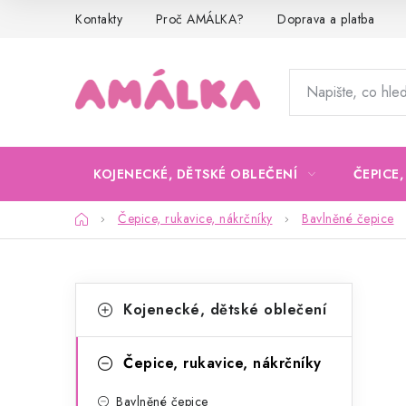
Přejít
Kontakty
Proč AMÁLKA?
Doprava a platba
na
obsah
KOJENECKÉ, DĚTSKÉ OBLEČENÍ
ČEPICE
Domů
Čepice, rukavice, nákrčníky
Bavlněné čepice
P
K
Přeskočit
Kojenecké, dětské oblečení
kategorie
a
o
t
s
Čepice, rukavice, nákrčníky
e
t
Bavlněné čepice