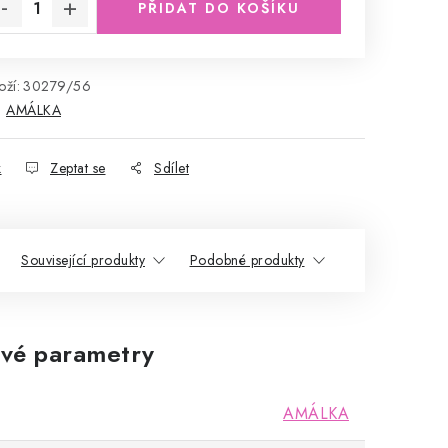
PŘIDAT DO KOŠÍKU
ží:
30279/56
:
AMÁLKA
k
Zeptat se
Sdílet
Související produkty
Podobné produkty
vé parametry
AMÁLKA