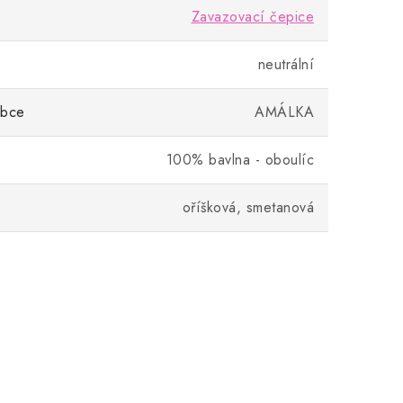
Zavazovací čepice
neutrální
obce
AMÁLKA
100% bavlna - oboulíc
oříšková, smetanová