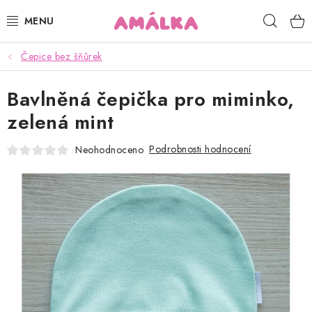
Přejít
Hleda
na
obsah
Čepice bez šňůrek
KOJENECKÉ, DĚTSKÉ OBLEČENÍ
Bavlněná čepička pro miminko,
ČEPICE, RUKAVICE, NÁKRČNÍKY
zelená mint
OSUŠKY, BRYNDÁKY, DEKY, DOPLŇKY
Podrobnosti hodnocení
Neohodnoceno
SOFTSHELL
POUKAZY
KONTAKTY
HODNOCENÍ OBCHODU