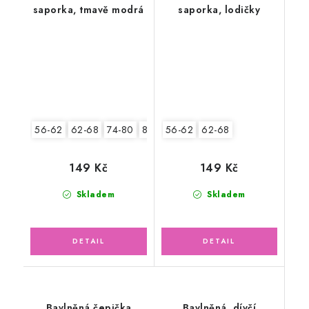
saporka, tmavě modrá
saporka, lodičky
56-62
62-68
74-80
80-86
56-62
62-68
149 Kč
149 Kč
Skladem
Skladem
Bavlněná čepička
Bavlněná, dívčí