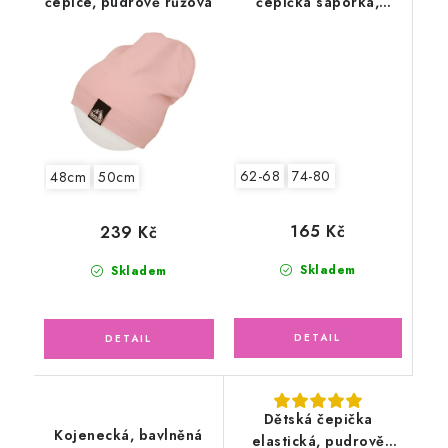
čepice, pudrově růžová
čepička saporka,
srdíčka
62-68
74-80
48cm
50cm
165 Kč
239 Kč
Skladem
Skladem
Dětská čepička
Kojenecká, bavlněná
elastická, pudrově