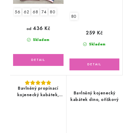
56
62
68
74
80
80
436 Kč
od
259 Kč
Skladem
Skladem
Bavlněný propínací
Bavlněný kojenecký
kojenecký kabátek,
kabátek dino, oříškový
sytě lososový