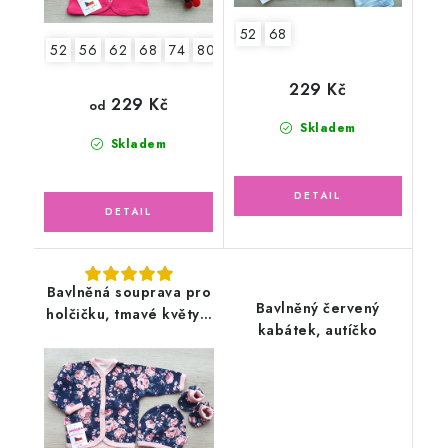
52
68
52
56
62
68
74
80
86
229 Kč
229 Kč
od
Skladem
Skladem
Bavlněná souprava pro
Bavlněný červený
holčičku, tmavé květy s
kabátek, autíčko
čepicí