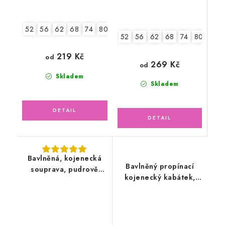
52
56
62
68
74
80
86
52
56
62
68
74
80
86
219 Kč
od
269 Kč
od
Skladem
Skladem
Bavlněná, kojenecká
Bavlněný propínací
souprava, pudrově
kojenecký kabátek,
růžová s čepicí
červený