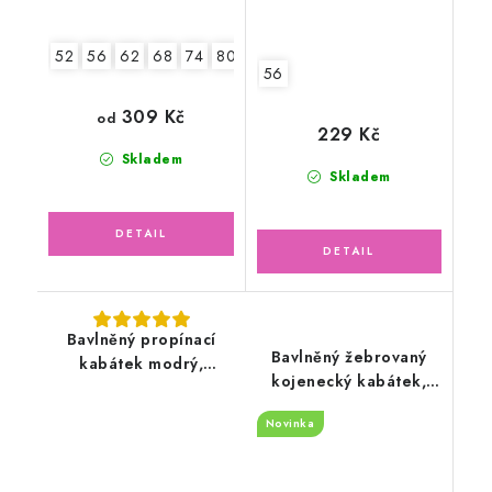
52
56
62
68
74
80
86
56
309 Kč
od
229 Kč
Skladem
Skladem
Bavlněný propínací
Bavlněný žebrovaný
kabátek modrý,
kojenecký kabátek,
aplikace
Méďa s růžovou
Novinka