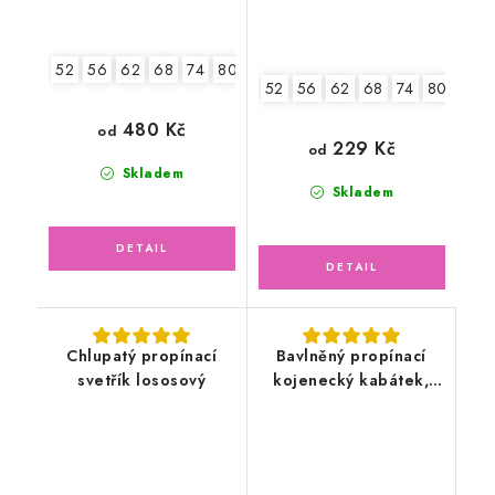
52
56
62
68
74
80
52
56
62
68
74
80
86
480 Kč
od
229 Kč
od
Skladem
Skladem
Chlupatý propínací
Bavlněný propínací
svetřík lososový
kojenecký kabátek,
oříškový