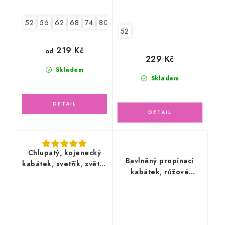
52
56
62
68
74
80
86
52
219 Kč
od
229 Kč
Skladem
Skladem
Chlupatý, kojenecký
Bavlněný propínací
kabátek, svetřík, světle
kabátek, růžové
šedý
ovečky