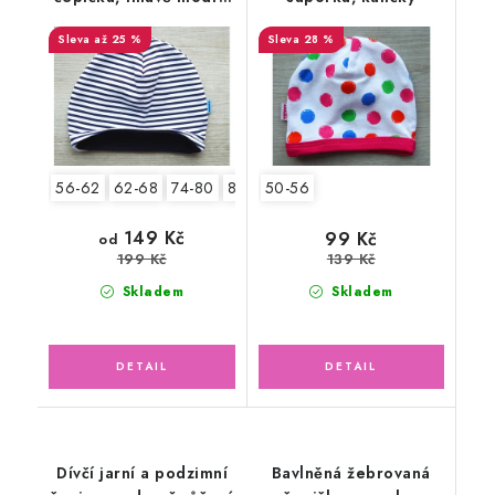
pruhy
až 25 %
28 %
56-62
62-68
74-80
80-86
50-56
2.jakost v.74-80
149 Kč
99 Kč
od
139 Kč
199 Kč
Skladem
Skladem
Dívčí jarní a podzimní
Bavlněná žebrovaná