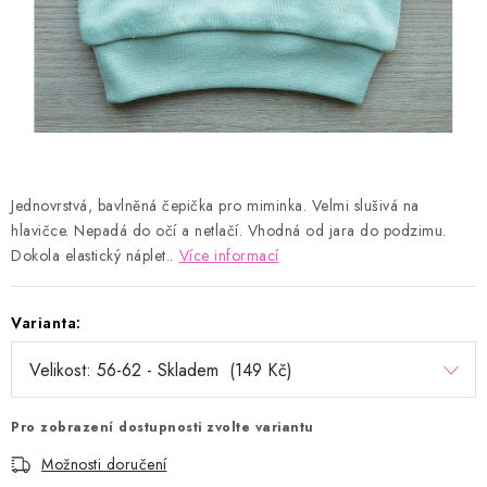
Kontakty
Proč AMÁLKA?
Doprava a platba
Tabulka velikostí
Postup pro vrácení a výměnu
Velkoobchod
Obchodní podmínky
Podmínky ochrany osobních údajů
Blog
Jednovrstvá, bavlněná čepička pro miminka. Velmi slušivá na
hlavičce. Nepadá do očí a netlačí. Vhodná od jara do podzimu.
Dokola elastický náplet..
Více informací
Varianta:
Pro zobrazení dostupnosti zvolte variantu
Možnosti doručení