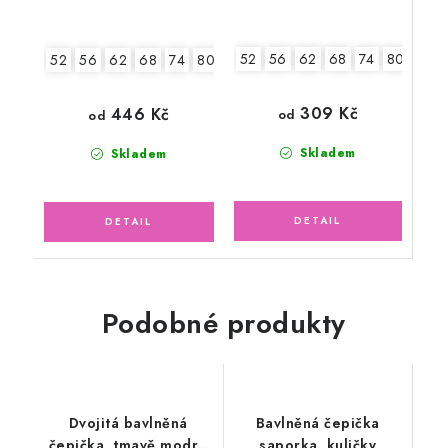
52
56
62
68
74
80
86
52
56
62
68
74
80
309 Kč
446 Kč
od
od
Skladem
Skladem
Podobné produkty
Dvojitá bavlněná
Bavlněná čepička
čepička, tmavě modré
saporka, kuličky