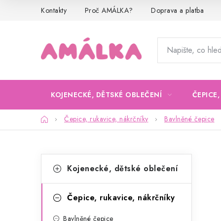
Přejít
Kontakty
Proč AMÁLKA?
Doprava a platba
na
obsah
KOJENECKÉ, DĚTSKÉ OBLEČENÍ
ČEPICE
Domů
Čepice, rukavice, nákrčníky
Bavlněné čepice
P
K
Přeskočit
Kojenecké, dětské oblečení
kategorie
a
o
t
s
Čepice, rukavice, nákrčníky
e
t
Bavlněné čepice