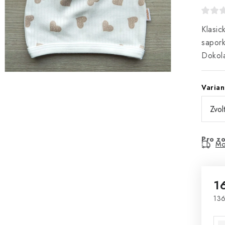
Klasic
sapork
Dokola
Varian
Pro zo
Mo
1
136
Mě