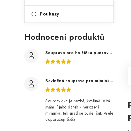
Poukazy
Hodnocení produktů
Souprava pro holčičku pudrově růžová, ptáčci květy
Bavlněná souprava pro miminko, zvířátka v lese
Soupravička je hezká, kvalitně ušitá.
Mám jí jako dárek k narození
miminka, tak snad se bude líbit. Vřele
doporučuji 👍👍