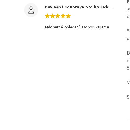
K
Bavlněná souprava pro holčičku, tmavé květy
j
č
Nádherné oblečení. Doporučujeme
S
p
D
e
5
V
S