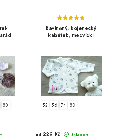
tek
Bavlněný, kojenecký
arádi
kabátek, medvídci
80
52
56
74
80
229 Kč
od
m
Skladem