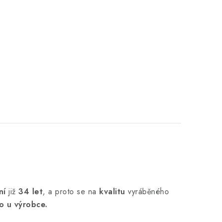
ní
již
34 let
,
a proto se na
kvalitu
vyráběného
o u výrobce.