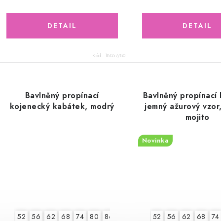
Kód:
18057/80
Bavlněný propínací
Bavlněný propínací
kojenecký kabátek, modrý
jemný ažurový vzor
mojito
Novinka
52
56
62
68
74
80
86
52
56
62
68
74