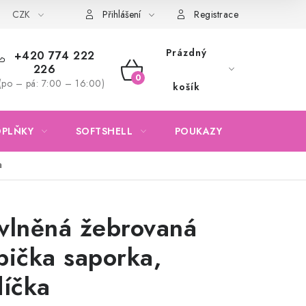
CZK
Obchodní podmínky
Podmínky ochrany osobních údajů
Přihlášení
Registrace
Prázdný
+420 774 222
226
NÁKUPNÍ
(po – pá: 7:00 – 16:00)
košík
KOŠÍK
OPLŇKY
SOFTSHELL
POUKAZY
KONTAKTY
a
vlněná žebrovaná
pička saporka,
díčka