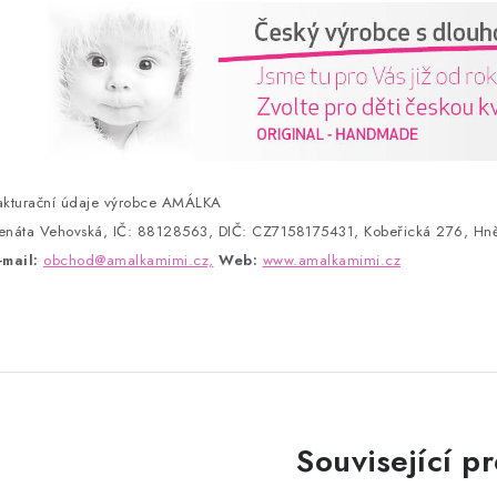
akturační údaje výrobce AMÁLKA
enáta Vehovská, IČ: 88128563, DIČ: CZ7158175431, Kobeřická 276, Hně
-mail:
obchod@amalkamimi.cz,
Web:
www.amalkamimi.cz
Související p