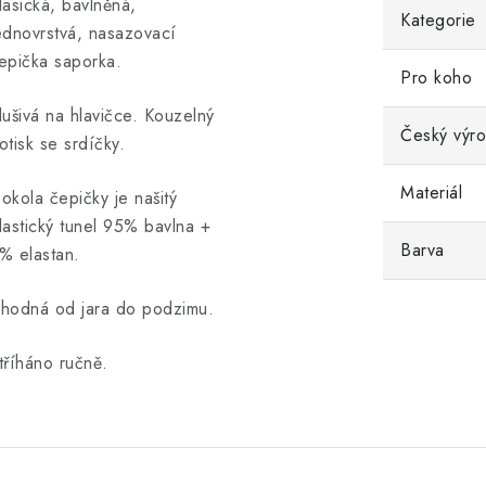
lasická, bavlněná,
Kategorie
ednovrstvá, nasazovací
epička saporka.
Pro koho
lušivá na hlavičce. Kouzelný
Český výr
otisk se srdíčky.
Materiál
okola čepičky je našitý
lastický tunel 95% bavlna +
Barva
% elastan.
hodná od jara do podzimu.
tříháno ručně.