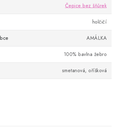
Čepice bez šňůrek
holčičí
obce
AMÁLKA
100% bavlna žebro
smetanová, oříšková