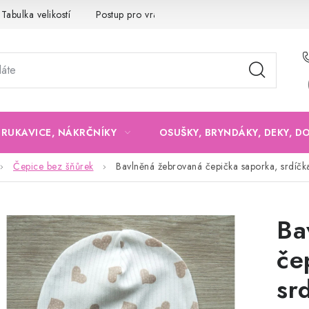
Tabulka velikostí
Postup pro vrácení a výměnu
Velkoobchod
, RUKAVICE, NÁKRČNÍKY
OSUŠKY, BRYNDÁKY, DEKY, D
Čepice bez šňůrek
Bavlněná žebrovaná čepička saporka, srdíčk
Ba
če
sr