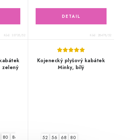
Kód:
33735/52
Kód:
28478/52
 kabátek
Kojenecký plyšový kabátek
, zelený
Minky, bílý
80
86
52
56
68
80