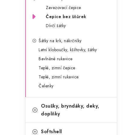
g
r
Zavazovací čepice
o
Čepice bez šňůrek
a
r
Dívčí šátky
n
i
e
n
Šátky na krk, nákrčníky
Letní kloboučky, kšiltovky, šátky
í
Bavlněné rukavice
p
Teplé, zimní čepice
a
Teplé, zimní rukavice
Čelenky
n
e
Osušky, bryndáky, deky,
l
doplňky
Softshell