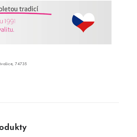
vošice, 74735
rodukty