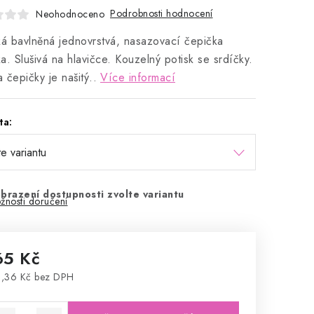
Podrobnosti hodnocení
Neohodnoceno
ká bavlněná jednovrstvá, nasazovací čepička
a. Slušivá na hlavičce. Kouzelný potisk se srdíčky.
 čepičky je našitý..
Více informací
ta:
brazení dostupnosti zvolte variantu
žnosti doručení
65 Kč
,36 Kč bez DPH
rná cena: