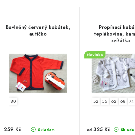
Bavlněný červený kabátek,
Propínací kabá
autíčko
teplákovina, kam
zvířátka
Novinka
80
52
56
62
68
74
325 Kč
259 Kč
od
Skladem
Sklade