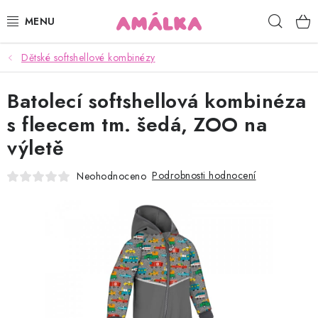
Přejít
Hleda
na
obsah
Dětské softshellové kombinézy
KOJENECKÉ, DĚTSKÉ OBLEČENÍ
Batolecí softshellová kombinéza
ČEPICE, RUKAVICE, NÁKRČNÍKY
s fleecem tm. šedá, ZOO na
OSUŠKY, BRYNDÁKY, DEKY, DOPLŇKY
výletě
SOFTSHELL
Podrobnosti hodnocení
Neohodnoceno
POUKAZY
KONTAKTY
HODNOCENÍ OBCHODU