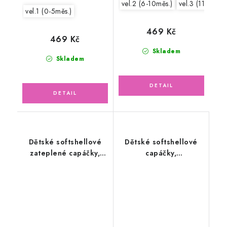
vel.2 (6-10měs.)
vel.3 (11-15měs
vel.1 (0-5měs.)
469 Kč
469 Kč
Skladem
Skladem
Dětské softshellové
Dětské softshellové
zateplené capáčky,
capáčky,
šedý melír/černá
černomalinové