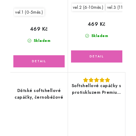
vel.2 (6-10měs.)
vel.3 (11-15měs
vel.1 (0-5měs.)
469 Kč
469 Kč
Skladem
Skladem
Softshellové capáčky s
Dětské softshellové
protiskluzem Premium
capáčky, černobéžové
Antislip, květy/růžové