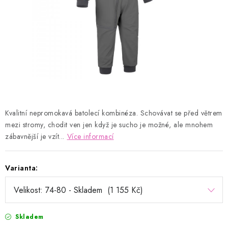
Kontakty
Proč AMÁLKA?
Doprava a platba
Tabulka velikostí
Postup pro vrácení a výměnu
Velkoobchod
Obchodní podmínky
Podmínky ochrany osobních údajů
Blog
Kvalitní nepromokavá batolecí kombinéza. Schovávat se před větrem
mezi stromy, chodit ven jen když je sucho je možné, ale mnohem
zábavnější je vzít...
Více informací
Varianta:
Skladem