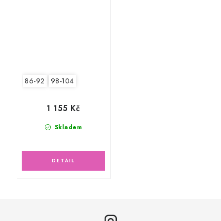
Mini, Ostružinová,
Kytičky
86-92
98-104
1 155 Kč
Skladem