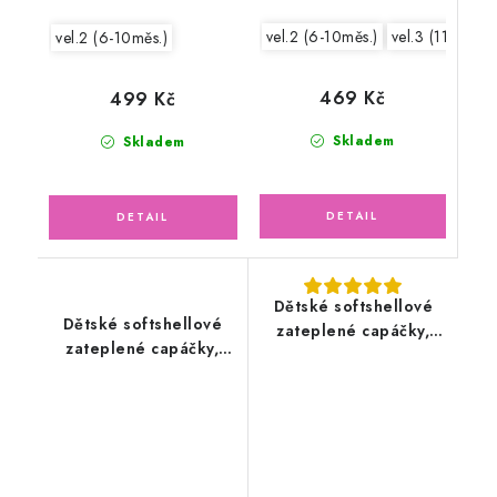
vel.2 (6-10měs.)
vel.3 (11-15měs
vel.2 (6-10měs.)
469 Kč
499 Kč
Skladem
Skladem
Dětské softshellové
Dětské softshellové
zateplené capáčky,
zateplené capáčky,
černobéžové
šedý melír/růžové