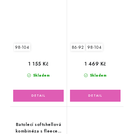
Mini, Kobaltová,
Kobaltová
Dinosauři
98-104
86-92
98-104
1 155 Kč
1 469 Kč
Skladem
Skladem
Batolecí softshellová
kombinéza s fleecem