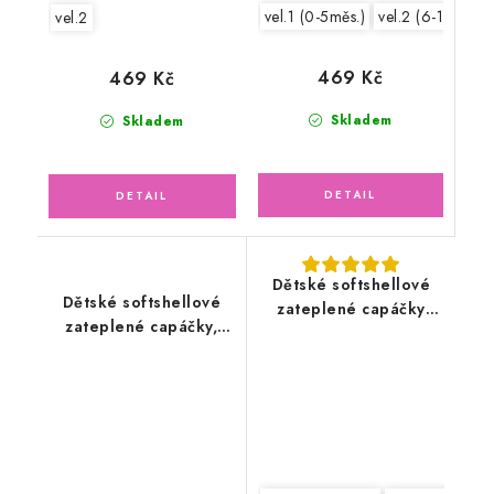
vel.1 (0-5měs.)
vel.2 (6-10měs.)
vel.2
469 Kč
469 Kč
Skladem
Skladem
Dětské softshellové
Dětské softshellové
zateplené capáčky
zateplené capáčky,
vzor kameny oříškové,
šedomalinové
černé