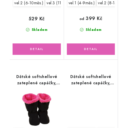
vel.2 (6-10měs.)
vel.3 (11-15měs.)
vel.1 (4-9měs.)
vel.2 (8-15měs.)
399 Kč
529 Kč
od
Skladem
Skladem
Dětské softshellové
Dětské softshellové
zateplené capáčky,
zateplené capáčky,
černomalinové vel. 2 =
černošedé
8-15 měsíců