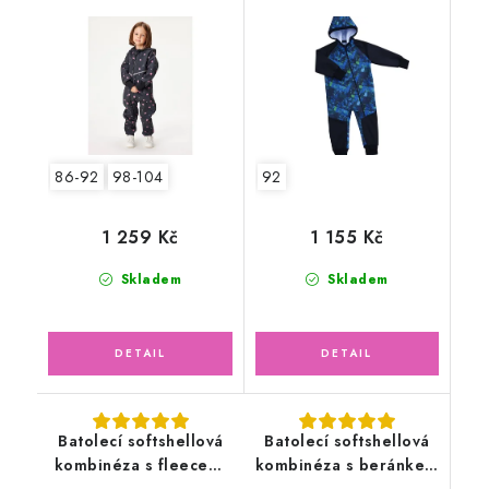
Mini, Černá, Květiny
modročerná
86-92
98-104
92
1 259 Kč
1 155 Kč
Skladem
Skladem
Batolecí softshellová
Batolecí softshellová
kombinéza s fleecem,
kombinéza s beránkem
kobaltová, bagry
, černá žíhaná