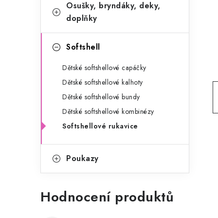
g
Osušky, bryndáky, deky,
r
o
doplňky
a
r
Softshell
n
i
e
n
Dětské softshellové capáčky
Dětské softshellové kalhoty
í
Dětské softshellové bundy
p
Dětské softshellové kombinézy
a
Softshellové rukavice
n
Poukazy
e
l
Hodnocení produktů