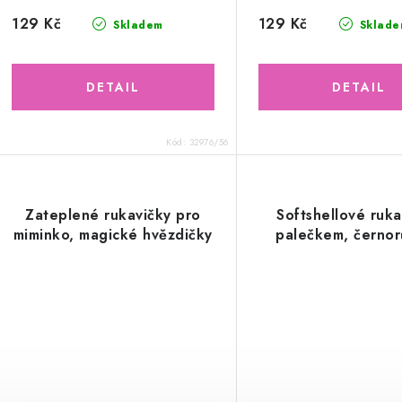
129 Kč
129 Kč
Skladem
Sklade
Kód:
32976/56
Zateplené rukavičky pro
Softshellové ruka
miminko, magické hvězdičky
palečkem, černo