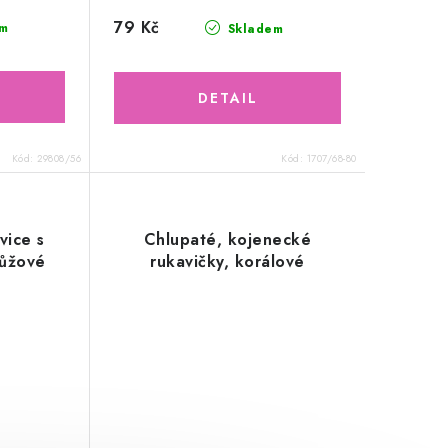
79 Kč
m
Skladem
Kód:
29808/56
Kód:
1707/68-80
vice s
Chlupaté, kojenecké
růžové
rukavičky, korálové