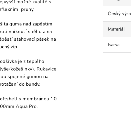
ejvyšší možné kvalitě s
eflexními pruhy.
Český výr
šitá guma nad zápěstím
Materiál
roti vniknutí sněhu a na
ápěstí stahovací pásek na
Barva
uchý zip.
odšívka je z teplého
lyše(kožešinky). Rukavice
sou spojené gumou na
rotažení do bundy.
oftshell s membránou 10
00mm Aqua Pro.