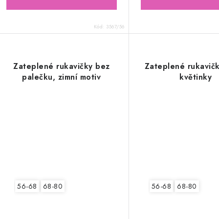
Kód:
3567/56
Zateplené rukavičky bez
Zateplené rukavičk
palečku, zimní motiv
květinky
56-68
68-80
56-68
68-80