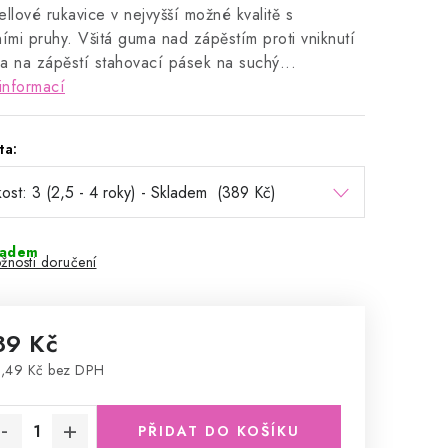
ellové rukavice v nejvyšší možné kvalitě s
ními pruhy. Všitá guma nad zápěstím proti vniknutí
a na zápěstí stahovací pásek na suchý...
informací
ta:
ladem
žnosti doručení
89 Kč
,49 Kč bez DPH
rná cena:
PŘIDAT DO KOŠÍKU