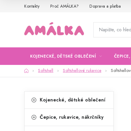
Přejít
Kontakty
Proč AMÁLKA?
Doprava a platba
na
obsah
KOJENECKÉ, DĚTSKÉ OBLEČENÍ
ČEPICE
Domů
Softshell
Softshellové rukavice
Softshellov
P
K
Přeskočit
Kojenecké, dětské oblečení
kategorie
a
o
t
s
Čepice, rukavice, nákrčníky
e
t