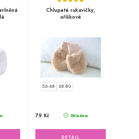
avlněná
Chlupaté rukavičky,
lá
oříškové
56-68
68-80
79 Kč
m
Skladem