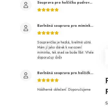
Souprava pro holčičku pudrově růžová, ptáčci květy
Bavlněná souprava pro miminko, zvířátka v lese
Soupravička je hezká, kvalitně ušitá.
Mám jí jako dárek k narození
miminka, tak snad se bude líbit. Vřele
doporučuji 👍👍
Bavlněná souprava pro holčičku, tmavé květy
Nádherné oblečení. Doporučujeme
S