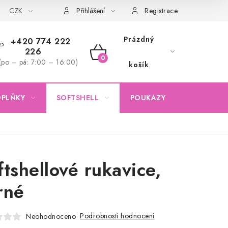
CZK
Obchodní podmínky
Podmínky ochrany osobních údajů
Přihlášení
Registrace
Prázdný
+420 774 222
226
NÁKUPNÍ
(po – pá: 7:00 – 16:00)
košík
KOŠÍK
OPLŇKY
SOFTSHELL
POUKAZY
KONTAKTY
ftshellové rukavice,
rné
Podrobnosti hodnocení
Neohodnoceno