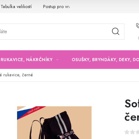
Tabulka velikostí
Postup pro vrácení a výměnu
Velkoobchod
, RUKAVICE, NÁKRČNÍKY
OSUŠKY, BRYNDÁKY, DEKY, D
é rukavice, černé
So
če