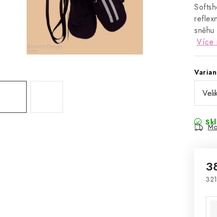
Softsh
reflex
sněhu 
Více 
Varian
Sk
Mo
3
321
Mě