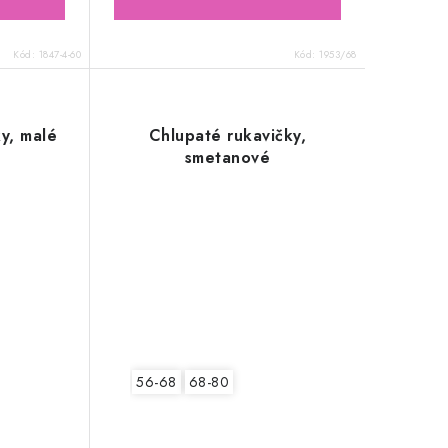
Kód:
1847-4-60
Kód:
1953/68
y, malé
Chlupaté rukavičky,
smetanové
56-68
68-80