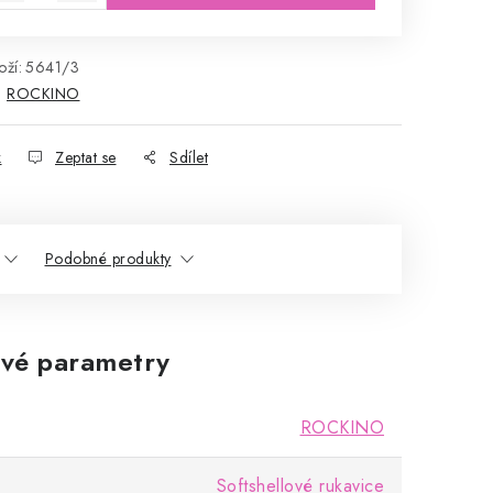
ží:
5641/3
:
ROCKINO
k
Zeptat se
Sdílet
Podobné produkty
vé parametry
ROCKINO
Softshellové rukavice