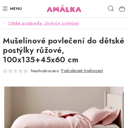
Přejít
Hleda
na
obsah
Dětské prostěradla, chrániče, povlečení
KOJENECKÉ, DĚTSKÉ OBLEČENÍ
Mušelínové povlečení do dětské
ČEPICE, RUKAVICE, NÁKRČNÍKY
postýlky růžové,
OSUŠKY, BRYNDÁKY, DEKY, DOPLŇKY
100x135+45x60 cm
SOFTSHELL
Podrobnosti hodnocení
Neohodnoceno
POUKAZY
KONTAKTY
HODNOCENÍ OBCHODU