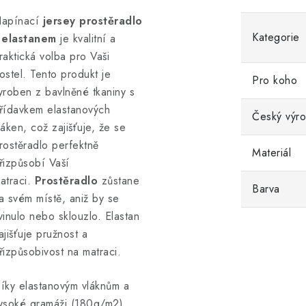
apínací
jersey prostěradlo
Kategorie
 elastanem
je kvalitní a
raktická volba pro Vaši
ostel. Tento produkt je
Pro koho
yroben z bavlněné tkaniny s
řídavkem elastanových
Český výr
láken, což zajišťuje, že se
rostěradlo perfektně
Materiál
řizpůsobí Vaší
atraci.
Prostěradlo
zůstane
Barva
a svém místě, aniž by se
vinulo nebo sklouzlo. Elastan
ajišťuje pružnost a
řizpůsobivost na matraci.
íky elastanovým vláknům a
ysoké gramáži (180g/m2),