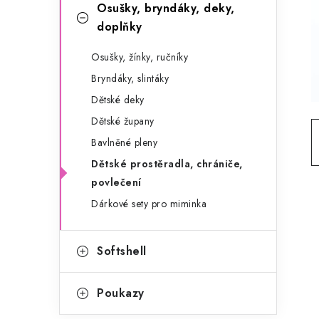
g
Osušky, bryndáky, deky,
r
o
doplňky
a
r
Osušky, žínky, ručníky
n
i
Bryndáky, slintáky
e
n
Dětské deky
Dětské župany
í
Bavlněné pleny
p
Dětské prostěradla, chrániče,
a
povlečení
Dárkové sety pro miminka
n
e
Softshell
l
Poukazy