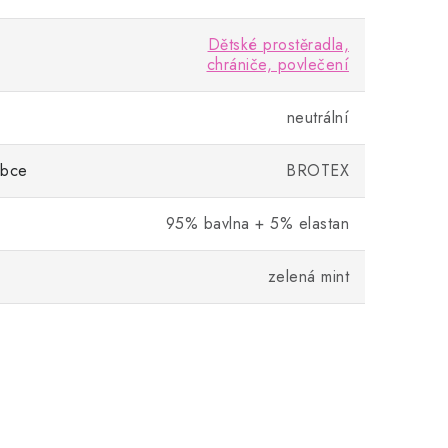
Dětské prostěradla,
chrániče, povlečení
neutrální
obce
BROTEX
95% bavlna + 5% elastan
zelená mint