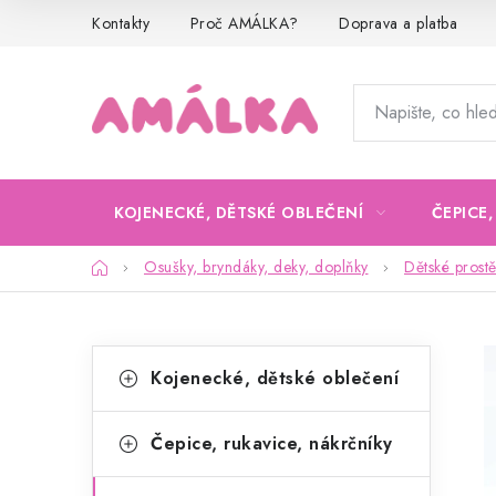
Přejít
Kontakty
Proč AMÁLKA?
Doprava a platba
na
obsah
KOJENECKÉ, DĚTSKÉ OBLEČENÍ
ČEPICE
Domů
Osušky, bryndáky, deky, doplňky
Dětské prostě
P
K
Přeskočit
Kojenecké, dětské oblečení
kategorie
a
o
t
s
Čepice, rukavice, nákrčníky
e
t