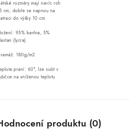
ětské rozměry mají navíc roh
5 cm, dobře se napnou na
atraci do výšky 10 cm.
ložení: 95% bavlna, 5%
lastan (lycra)
ramáž: 180g/m2
eplota praní: 60°, lze sušit v
ušičce na sníženou teplotu.
Hodnocení produktu (0)