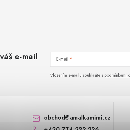
váš e-mail
E-mail
Vložením e-mailu souhlasíte s
podmínkami o
obchod
@
amalkamimi.cz
+420 774 222 226