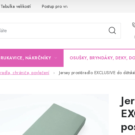
Tabulka velikostí
Postup pro vrácení a výměnu
Velkoobchod
, RUKAVICE, NÁKRČNÍKY
OSUŠKY, BRYNDÁKY, DEKY, D
radla, chrániče, povlečení
Jersey prostěradlo EXCLUSIVE do dětské 
Je
EX
po