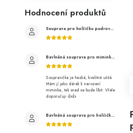
Hodnocení produktů
Souprava pro holčičku pudrově růžová, ptáčci květy
Bavlněná souprava pro miminko, zvířátka v lese
Soupravička je hezká, kvalitně ušitá.
Mám jí jako dárek k narození
miminka, tak snad se bude líbit. Vřele
doporučuji 👍👍
Bavlněná souprava pro holčičku, tmavé květy