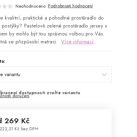
Podrobnosti hodnocení
Neohodnoceno
e kvalitní, praktické a pohodlné prostěradlo do
 postýlky? Pastelově zelené prostěradlo jersey s
nem by mohlo být tou správnou volbou pro Vás.
tně se přizpůsobí matraci.
Více informací
ta:
brazení dostupnosti zvolte variantu
žnosti doručení
d
269 Kč
222,31 Kč
bez DPH
rná cena: