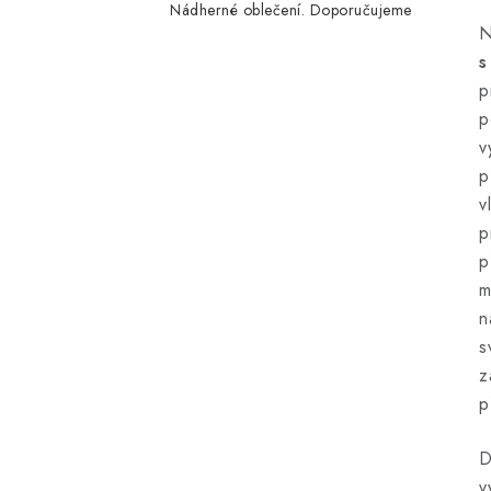
Nádherné oblečení. Doporučujeme
N
s
p
p
v
p
v
p
p
m
n
s
z
p
D
v