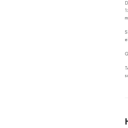
D
1
m
S
e
G
T
s