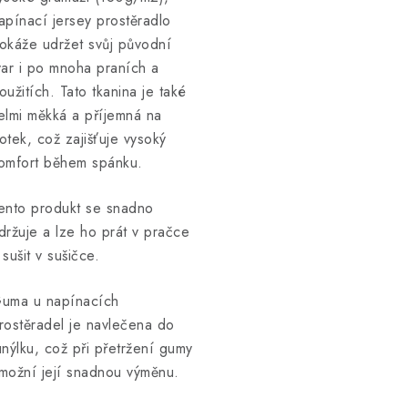
apínací jersey prostěradlo
okáže udržet svůj původní
var i po mnoha praních a
oužitích. Tato tkanina je také
elmi měkká a příjemná na
otek, což zajišťuje vysoký
omfort během spánku.
ento produkt se snadno
držuje a lze ho prát v pračce
 sušit v sušičce.
uma u napínacích
rostěradel je navlečena do
unýlku, což při přetržení gumy
možní její snadnou výměnu.