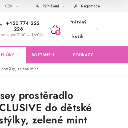
CZK
Obchodní podmínky
Podmínky ochrany osobních údajů
Přihlášení
Registrace
Prázdný
+420 774 222
226
NÁKUPNÍ
(po – pá: 7:00 – 16:00)
košík
KOŠÍK
OPLŇKY
SOFTSHELL
POUKAZY
KONTAKTY
postýlky, zelené mint
rsey prostěradlo
CLUSIVE do dětské
stýlky, zelené mint