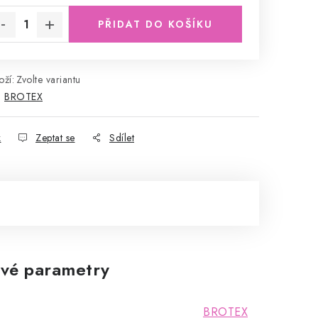
PŘIDAT DO KOŠÍKU
ží:
Zvolte variantu
:
BROTEX
k
Zeptat se
Sdílet
vé parametry
BROTEX