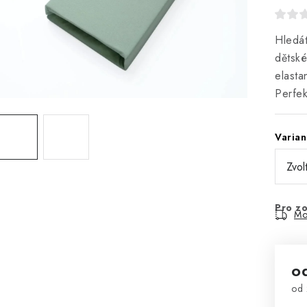
Hledát
dětské
elasta
Perfek
Varian
Pro zo
Mo
o
od
Mě