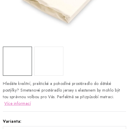
Kontakty
Proč AMÁLKA?
Doprava a platba
Tabulka velikostí
Postup pro vrácení a výměnu
Velkoobchod
Obchodní podmínky
Podmínky ochrany osobních údajů
Blog
Hledáte kvalitní, praktické a pohodlné prostěradlo do dětské
postýlky? Smetanové prostěradlo jersey s elastanem by mohlo být
tou správnou volbou pro Vás. Perfektně se přizpůsobí matraci.
Více informací
Varianta: