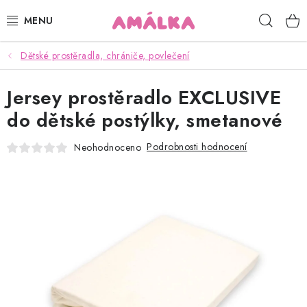
Přejít
Hleda
na
obsah
Dětské prostěradla, chrániče, povlečení
KOJENECKÉ, DĚTSKÉ OBLEČENÍ
Jersey prostěradlo EXCLUSIVE
ČEPICE, RUKAVICE, NÁKRČNÍKY
do dětské postýlky, smetanové
OSUŠKY, BRYNDÁKY, DEKY, DOPLŇKY
Podrobnosti hodnocení
Neohodnoceno
SOFTSHELL
POUKAZY
KONTAKTY
HODNOCENÍ OBCHODU