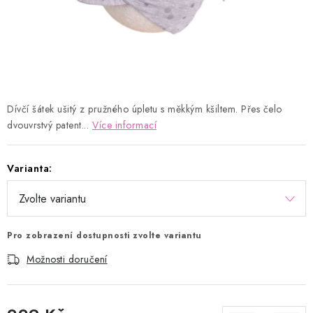
Kontakty
Proč AMÁLKA?
Doprava a platba
Tabulka velikostí
Postup pro vrácení a výměnu
Velkoobchod
Obchodní podmínky
Podmínky ochrany osobních údajů
Blog
Dívčí šátek ušitý z pružného úpletu s měkkým kšiltem. Přes čelo
dvouvrstvý patent...
Více informací
Varianta:
Pro zobrazení dostupnosti zvolte variantu
Možnosti doručení