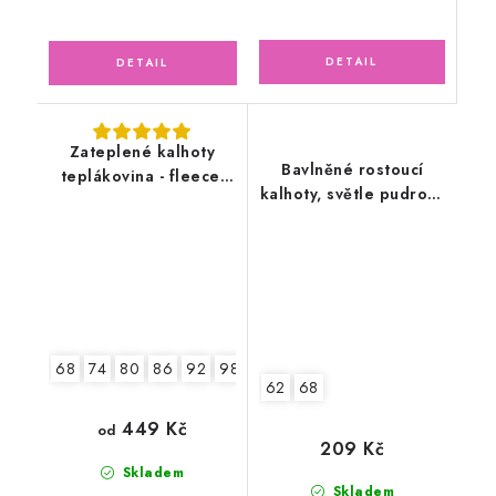
Zateplené kalhoty
Bavlněné rostoucí
teplákovina - fleece,
kalhoty, světle pudrově
bagr
růžové
68
74
80
86
92
98
62
68
449 Kč
od
209 Kč
Skladem
Skladem