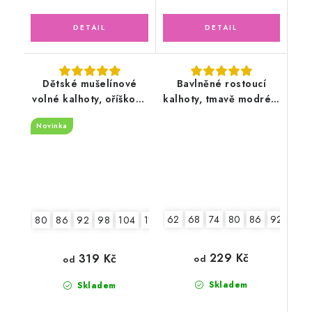
Dětské mušelínové
Bavlněné rostoucí
volné kalhoty, oříškové
kalhoty, tmavě modré s
latté
tyrkysem
Novinka
62
68
74
80
86
92
98
80
86
92
98
104
110
116
229 Kč
319 Kč
od
od
Skladem
Skladem