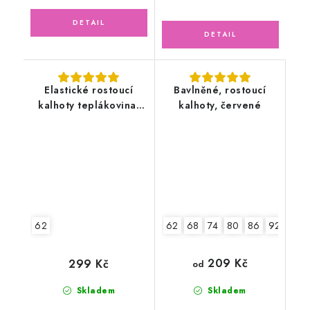
Elastické rostoucí
Bavlněné, rostoucí
kalhoty teplákovina,
kalhoty, červené
oříškové, pískové
náplety
62
62
68
74
80
86
92-98
209 Kč
299 Kč
od
Skladem
Skladem