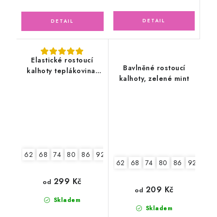
Elastické rostoucí
Bavlněné rostoucí
kalhoty teplákovina,
kalhoty, zelené mint
tmavě šedé
62
68
74
80
86
92
98
104
62
68
74
80
86
92
98
299 Kč
od
209 Kč
od
Skladem
Skladem