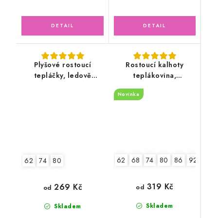
Plyšové rostoucí
Rostoucí kalhoty
tepláčky, ledově
teplákovina,
zelené
Pohádková víla s
Novinka
jednorožcem
62
68
74
80
86
92
62
74
80
319 Kč
269 Kč
od
od
Skladem
Skladem