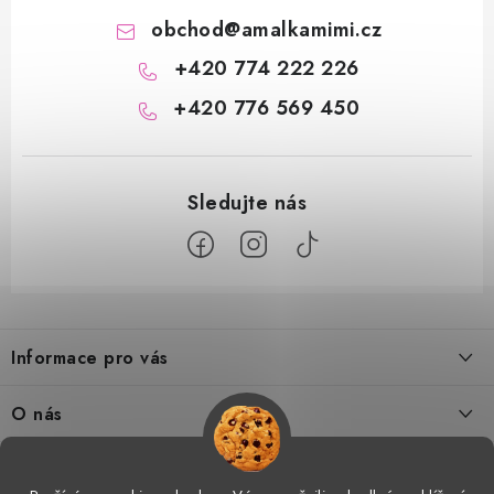
obchod
@
amalkamimi.cz
+420 774 222 226
+420 776 569 450
Z
á
Informace pro vás
p
a
Doprava a platba
O nás
t
Tabulka velikostí
í
Kontakty
Doprava a online platby
Vrácení a výměna