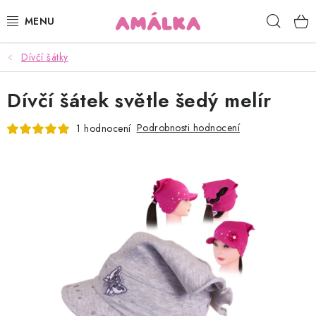
Přejít
Hleda
na
obsah
Dívčí šátky
KOJENECKÉ, DĚTSKÉ OBLEČENÍ
Dívčí šátek světle šedý melír
ČEPICE, RUKAVICE, NÁKRČNÍKY
Podrobnosti hodnocení
1 hodnocení
OSUŠKY, BRYNDÁKY, DEKY, DOPLŇKY
SOFTSHELL
POUKAZY
KONTAKTY
HODNOCENÍ OBCHODU