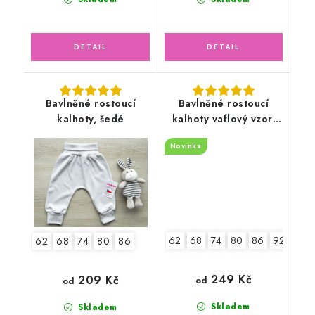
Bavlněné rostoucí
Bavlněné rostoucí
kalhoty, šedé
kalhoty vaflový vzor,
pudrově růžové
Novinka
62
68
74
80
86
92
98
62
68
74
80
86
249 Kč
209 Kč
od
od
Skladem
Skladem