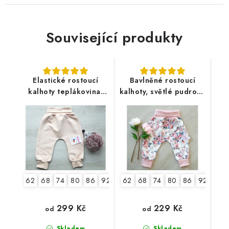
Související produkty
Elastické rostoucí
Bavlněné rostoucí
kalhoty teplákovina,
kalhoty, světlé pudrové
oříškové
květy
62
68
74
80
86
92
98
62
104
68
74
80
86
92
98
299 Kč
229 Kč
od
od
Skladem
Skladem