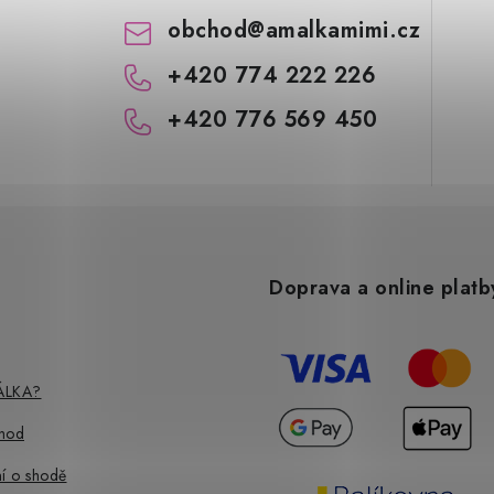
obchod
@
amalkamimi.cz
+420 774 222 226
+420 776 569 450
Doprava a online platb
ÁLKA?
hod
í o shodě