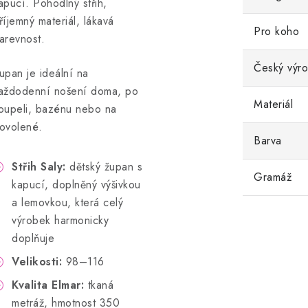
apucí. Pohodlný střih,
říjemný materiál, lákavá
Pro koho
arevnost.
Český výr
upan je ideální na
aždodenní nošení doma, po
Materiál
oupeli, bazénu nebo na
ovolené.
Barva
Střih Saly:
dětský župan s
Gramáž
kapucí, doplněný výšivkou
a lemovkou, která celý
výrobek harmonicky
doplňuje
Velikosti:
98–116
Kvalita Elmar:
tkaná
metráž, hmotnost 350