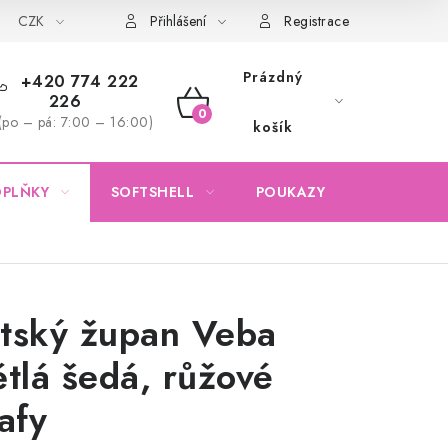
CZK
Obchodní podmínky
Podmínky ochrany osobních údajů
Přihlášení
Registrace
Prázdný
+420 774 222
226
NÁKUPNÍ
(po – pá: 7:00 – 16:00)
košík
KOŠÍK
OPLŇKY
SOFTSHELL
POUKAZY
KONTAKTY
tský župan Veba
ětlá šedá, růžové
afy