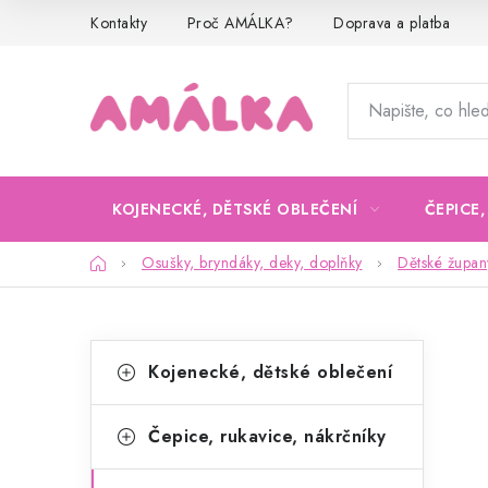
Přejít
Kontakty
Proč AMÁLKA?
Doprava a platba
na
obsah
KOJENECKÉ, DĚTSKÉ OBLEČENÍ
ČEPICE
Domů
Osušky, bryndáky, deky, doplňky
Dětské župan
P
K
Přeskočit
Kojenecké, dětské oblečení
kategorie
a
o
t
s
Čepice, rukavice, nákrčníky
e
t