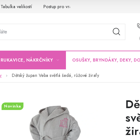
Tabulka velikostí
Postup pro vrácení a výměnu
Velkoobchod
, RUKAVICE, NÁKRČNÍKY
OSUŠKY, BRYNDÁKY, DEKY, D
y
Dětský župan Veba světlá šedá, růžové žirafy
Dě
Novinka
sv
žir