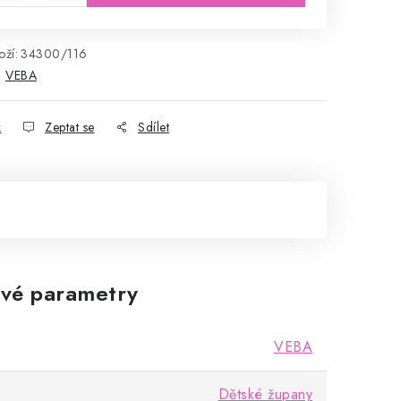
ží:
34300/116
:
VEBA
k
Zeptat se
Sdílet
vé parametry
VEBA
Dětské župany