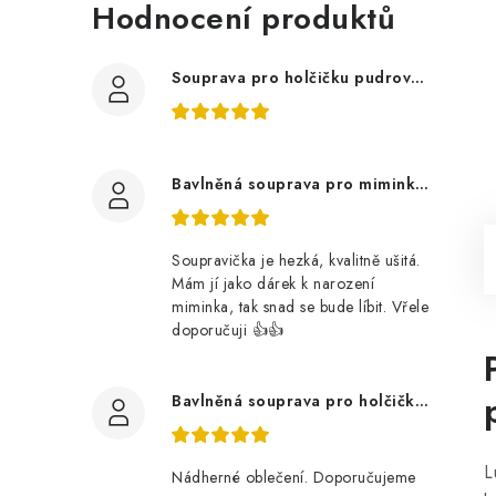
Hodnocení produktů
Souprava pro holčičku pudrově růžová, ptáčci květy
Bavlněná souprava pro miminko, zvířátka v lese
Soupravička je hezká, kvalitně ušitá.
Mám jí jako dárek k narození
miminka, tak snad se bude líbit. Vřele
doporučuji 👍👍
Bavlněná souprava pro holčičku, tmavé květy
L
Nádherné oblečení. Doporučujeme