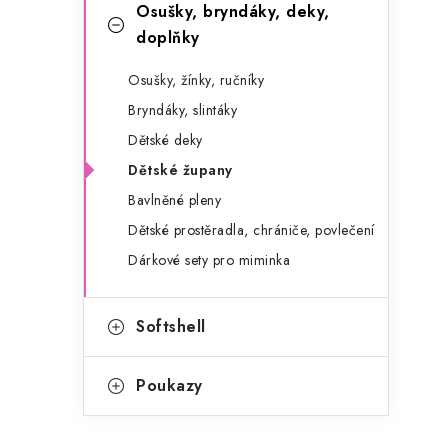
g
Osušky, bryndáky, deky,
r
o
doplňky
a
r
Osušky, žínky, ručníky
n
i
Bryndáky, slintáky
e
n
Dětské deky
Dětské župany
í
Bavlněné pleny
p
Dětské prostěradla, chrániče, povlečení
a
Dárkové sety pro miminka
n
e
Softshell
l
Poukazy