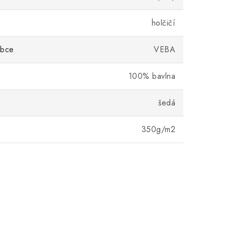
holčičí
obce
VEBA
100% bavlna
šedá
350g/m2