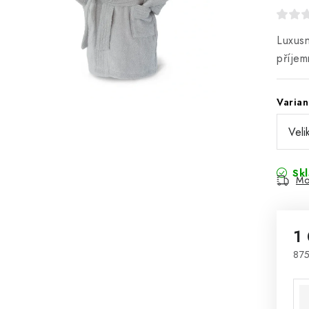
Luxusn
příjem
Varian
Sk
Mo
1
875
Mě