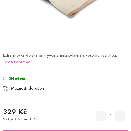
Kontakty
Proč AMÁLKA?
Doprava a platba
Tabulka velikostí
Postup pro vrácení a výměnu
Velkoobchod
Obchodní podmínky
Podmínky ochrany osobních údajů
Blog
Extra měkká dětská přikrývka z mikrovlákna s veselou výšivkou.
Více informací
Skladem
Možnosti doručení
329 Kč
271,90 Kč bez DPH
Měrná cena: