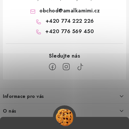
obchod
@
amalkamimi.cz
+420 774 222 226
+420 776 569 450
Z
á
Informace pro vás
p
a
Doprava a platba
O nás
t
Tabulka velikostí
í
Kontakty
Doprava a online platby