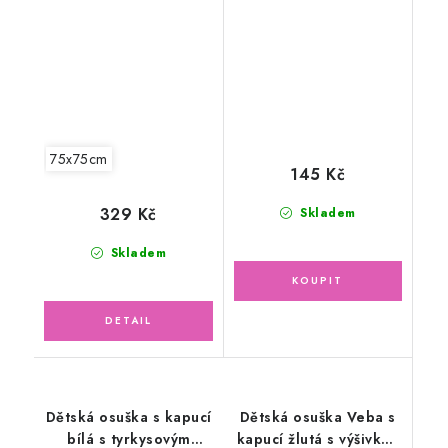
výšivkou Moudrá
dobrodružství,
sovička bílá lemovka
lososový 30x50cm
75x75cm
145 Kč
329 Kč
Skladem
Skladem
Dětská osuška s kapucí
Dětská osuška Veba s
bílá s tyrkysovým
kapucí žlutá s výšivkou