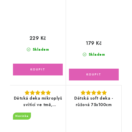
229 Kč
179 Kč
Skladem
Skladem
Dětská deka mikroplyš
Dětská soft deka -
svítící ve tmě,
růžová 75x100cm
100x150cm - Mickey
Novinka
Mouse, růžová