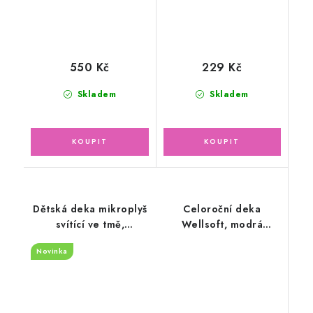
550 Kč
229 Kč
Skladem
Skladem
Dětská deka mikroplyš
Celoroční deka
svítící ve tmě,
Wellsoft, modrá
100x150cm - hvězdy
70x100cm
Novinka
šedé