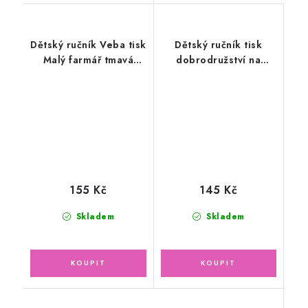
Dětský ručník Veba tisk
Dětský ručník tisk
Malý farmář tmavá
dobrodružství na
hnědá
stavbě, modrý
30x50cm
155 Kč
145 Kč
Skladem
Skladem