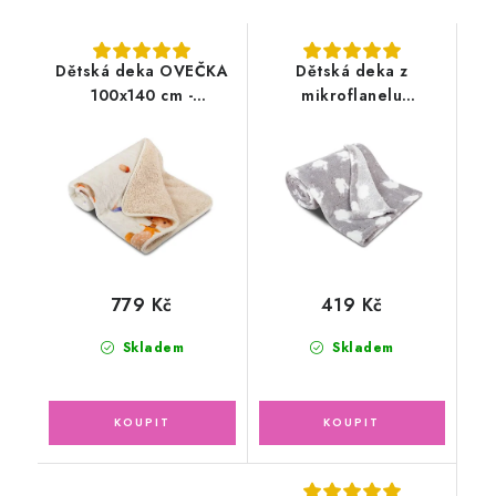
Dětská deka OVEČKA
Dětská deka z
100x140 cm -
mikroflanelu
ZVÍŘÁTKA V LESE
100x150cm s ovečkami,
světle šedá
779 Kč
419 Kč
Skladem
Skladem