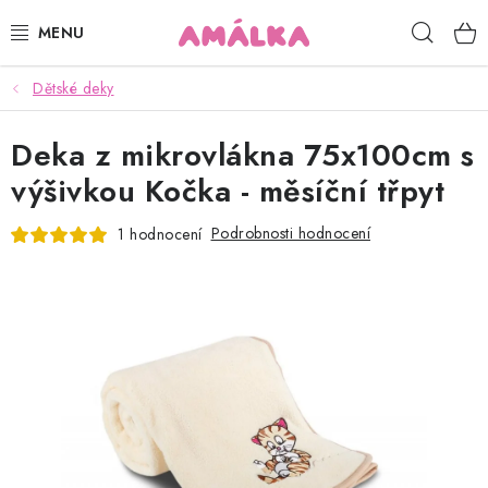
Přejít
Hleda
na
obsah
Dětské deky
KOJENECKÉ, DĚTSKÉ OBLEČENÍ
Deka z mikrovlákna 75x100cm s
ČEPICE, RUKAVICE, NÁKRČNÍKY
výšivkou Kočka - měsíční třpyt
OSUŠKY, BRYNDÁKY, DEKY, DOPLŇKY
Podrobnosti hodnocení
1 hodnocení
SOFTSHELL
POUKAZY
KONTAKTY
HODNOCENÍ OBCHODU