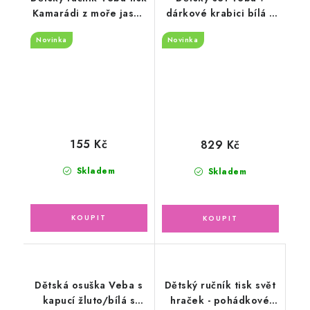
Kamarádi z moře jasná
dárkové krabici bílá s
tmavá modrá
růžovou lemovkou a
Novinka
Novinka
kojeneckou lahví
155 Kč
829 Kč
Skladem
Skladem
Dětská osuška Veba s
Dětský ručník tisk svět
kapucí žluto/bílá s
hraček - pohádkové