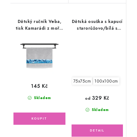
Dětský ručník Veba,
Dětská osuška s kapucí
tisk Kamarádi z moře,
starorůžovo/bílá s
šedý 30x50cm
výšivkou Sloník
75x75cm
100x100cm
145 Kč
329 Kč
Skladem
od
Skladem