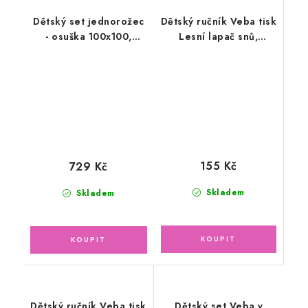
Dětský set jednorožec
Dětský ručník Veba tisk
- osuška 100x100,
Lesní lapač snů,
slinták, ručník + žínka
béžová 30x50cm
155 Kč
729 Kč
Skladem
Skladem
Dětský ručník Veba tisk
Dětský set Veba v