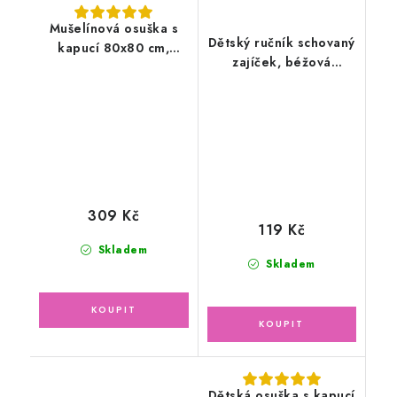
Mušelínová osuška s
Dětský ručník schovaný
kapucí 80x80 cm,
zajíček, béžová
violet
32x50cm
309 Kč
119 Kč
Skladem
Skladem
Dětská osuška s kapucí