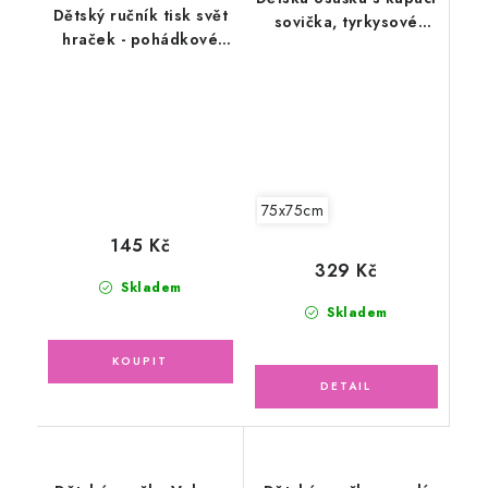
Dětský ručník tisk svět
sovička, tyrkysové
hraček - pohádkové
lemování
dobrodružství,
lososový 30x50cm
75x75cm
145 Kč
329 Kč
Skladem
Skladem