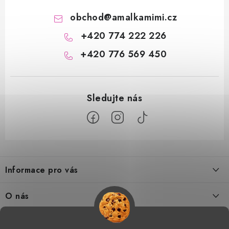
obchod
@
amalkamimi.cz
+420 774 222 226
+420 776 569 450
Z
á
Informace pro vás
p
a
Doprava a platba
O nás
t
Tabulka velikostí
í
Kontakty
Doprava a online platby
Vrácení a výměna