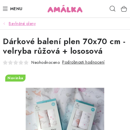
Přejít
Hleda
na
obsah
Bavlněné pleny
KOJENECKÉ, DĚTSKÉ OBLEČENÍ
Dárkové balení plen 70x70 cm -
ČEPICE, RUKAVICE, NÁKRČNÍKY
velryba růžová + lososová
OSUŠKY, BRYNDÁKY, DEKY, DOPLŇKY
Podrobnosti hodnocení
Neohodnoceno
SOFTSHELL
Novinka
POUKAZY
KONTAKTY
HODNOCENÍ OBCHODU