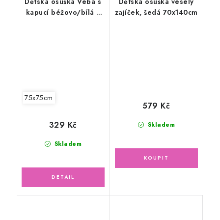
Dětská osuška Veba s
Dětská osuška veselý
kapucí béžovo/bílá s
zajíček, šedá 70x140cm
výšivkou Moudrá
sovička natur lemovka
75x75cm
579 Kč
329 Kč
Skladem
Skladem