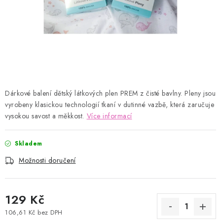
Kontakty
Proč AMÁLKA?
Doprava a platba
Tabulka velikostí
Postup pro vrácení a výměnu
Velkoobchod
Obchodní podmínky
Podmínky ochrany osobních údajů
Blog
Dárkové balení dětský látkových plen PREM z čisté bavlny. Pleny jsou
vyrobeny klasickou technologií tkaní v dutinné vazbě, která zaručuje
vysokou savost a měkkost.
Více informací
Skladem
Možnosti doručení
129 Kč
106,61 Kč bez DPH