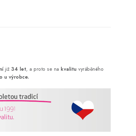
ní
již
34 let
,
a proto se na
kvalitu
vyráběného
o u výrobce.