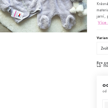
Krásná
materi
jarní,
Více 
Varian
Pro zo
Mo
o
od
Mě