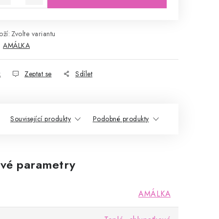
ží:
Zvolte variantu
:
AMÁLKA
k
Zeptat se
Sdílet
Související produkty
Podobné produkty
vé parametry
AMÁLKA