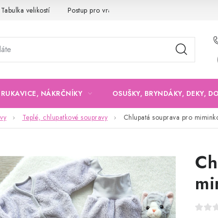
Tabulka velikostí
Postup pro vrácení a výměnu
Velkoobchod
, RUKAVICE, NÁKRČNÍKY
OSUŠKY, BRYNDÁKY, DEKY, D
vy
Teplé, chlupatkové soupravy
Chlupatá souprava pro miminko
Ch
mi