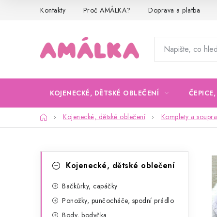
Přejít
Kontakty
Proč AMÁLKA?
Doprava a platba
na
obsah
KOJENECKÉ, DĚTSKÉ OBLEČENÍ
ČEPICE
Domů
Kojenecké, dětské oblečení
Komplety a soupra
P
K
Přeskočit
Kojenecké, dětské oblečení
kategorie
a
o
t
Bačkůrky, capáčky
s
Ponožky, punčocháče, spodní prádlo
e
t
Body, bodyčka