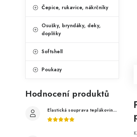
Čepice, rukavice, nákrčníky
Osušky, bryndáky, deky,
doplňky
Softshell
Poukazy
Hodnocení produktů
Elastická souprava teplákovina tmavě šedá, bagry
K