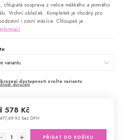
, chlupatá souprava z velice měkkého a jemného
álu. Vrchní obleček. Kompletek je vhodný pro
 podzimní i zimní měsíce. Chloupek je...
informací
ta:
brazení dostupnosti zvolte variantu
žnosti doručení
d
578 Kč
477,69 Kč
bez DPH
rná cena:
PŘIDAT DO KOŠÍKU