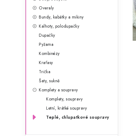
g
r
Overaly
o
Bundy, kabátky a mikiny
a
r
Kalhoty, polodupačky
n
i
Dupačky
e
n
Pyžama
í
Kombinézy
Kraťasy
p
Trička
a
Šaty, sukně
n
Komplety a soupravy
e
Komplety, soupravy
Letní, krátké soupravy
l
Teplé, chlupatkové soupravy