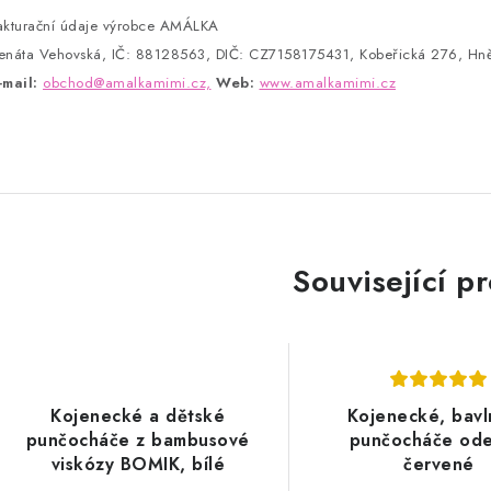
akturační údaje výrobce AMÁLKA
enáta Vehovská, IČ: 88128563, DIČ: CZ7158175431, Kobeřická 276, Hně
-mail:
obchod@amalkamimi.cz,
Web:
www.amalkamimi.cz
Související p
Kojenecké a dětské
Kojenecké, bav
punčocháče z bambusové
punčocháče ode
viskózy BOMIK, bílé
červené