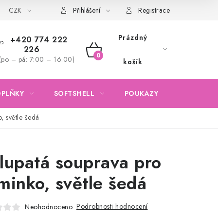
CZK
Obchodní podmínky
Podmínky ochrany osobních údajů
Přihlášení
Registrace
Prázdný
+420 774 222
226
NÁKUPNÍ
(po – pá: 7:00 – 16:00)
košík
KOŠÍK
OPLŇKY
SOFTSHELL
POUKAZY
KONTAKTY
, světle šedá
lupatá souprava pro
minko, světle šedá
Podrobnosti hodnocení
Neohodnoceno