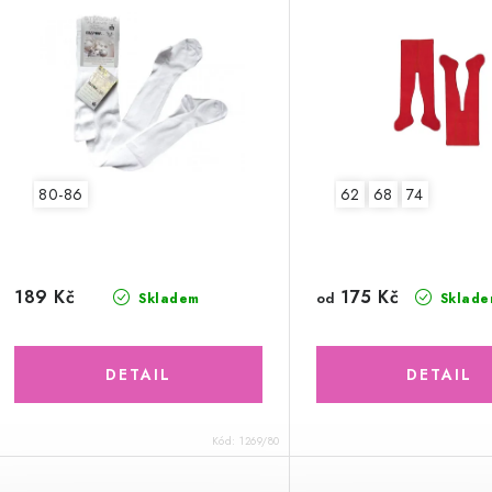
80-86
62
68
74
175 Kč
189 Kč
od
Skladem
Sklade
Kód:
1269/80