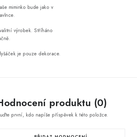
aše miminko bude jako v
avlnce.
valitní výrobek. Stříháno
učně.
lyšáček je pouze dekorace.
Hodnocení produktu (0)
uďte první, kdo napíše příspěvek k této položce.
PŘIDAT HODNOCENÍ