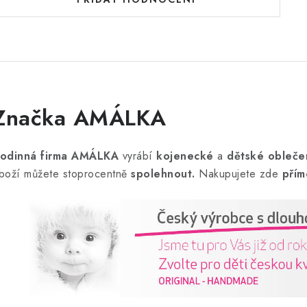
Značka AMÁLKA
odinná firma AMÁLKA
vyrábí
kojenecké
a
dětské obleče
boží můžete stoprocentně
spolehnout.
Nakupujete zde
přím