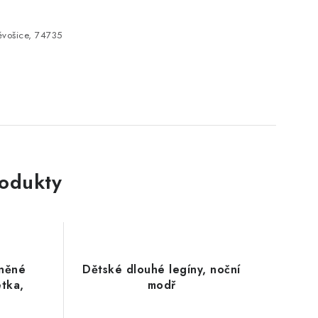
vošice, 74735
rodukty
lněné
Dětské dlouhé legíny, noční
tka,
modř