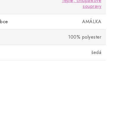
Teplé, chlupatkové
soupravy
obce
AMÁLKA
100% polyester
šedá