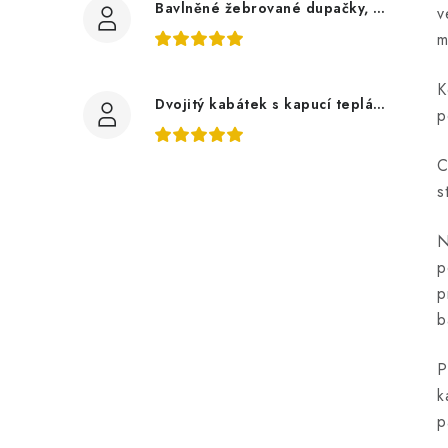
Bavlněné žebrované dupačky, zelené mojito
v
m
K
Dvojitý kabátek s kapucí teplákovina, auta
p
C
s
N
p
p
b
P
k
p