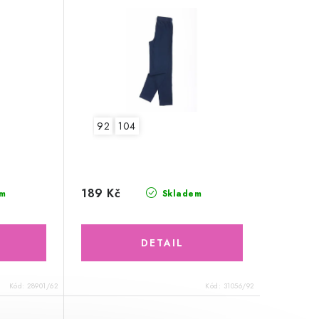
92
104
189 Kč
m
Skladem
Kód:
28901/62
Kód:
31056/92