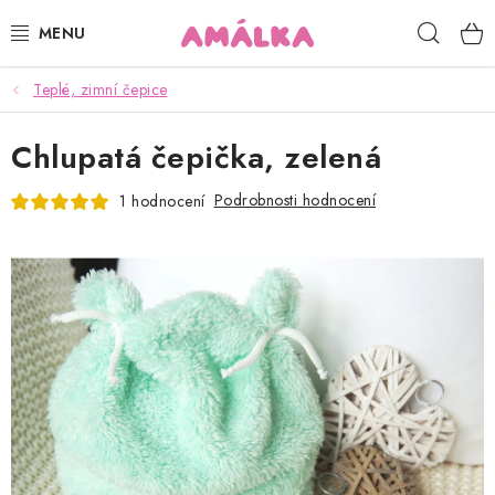
Přejít
Hleda
na
obsah
Teplé, zimní čepice
KOJENECKÉ, DĚTSKÉ OBLEČENÍ
Chlupatá čepička, zelená
ČEPICE, RUKAVICE, NÁKRČNÍKY
Podrobnosti hodnocení
1 hodnocení
OSUŠKY, BRYNDÁKY, DEKY, DOPLŇKY
SOFTSHELL
POUKAZY
KONTAKTY
HODNOCENÍ OBCHODU