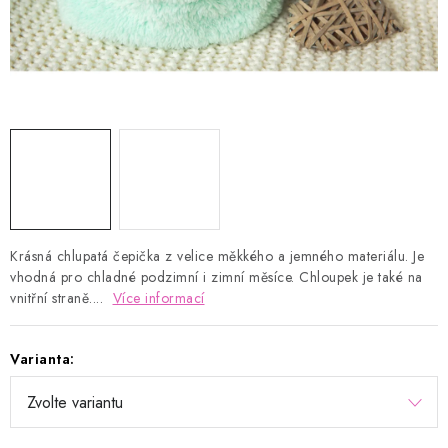
Kontakty
Proč AMÁLKA?
Doprava a platba
Tabulka velikostí
Postup pro vrácení a výměnu
Velkoobchod
Obchodní podmínky
Podmínky ochrany osobních údajů
Blog
Krásná chlupatá čepička z velice měkkého a jemného materiálu. Je
vhodná pro chladné podzimní i zimní měsíce. Chloupek je také na
vnitřní straně....
Více informací
Varianta: