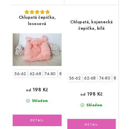
Chlupatá čepička,
Chlupatá, kojenecká
lososová
čepička, bílá
56-62
62-68
74-80
80-86
56-62
62-68
74-80
80-86
198 Kč
od
198 Kč
od
Skladem
Skladem