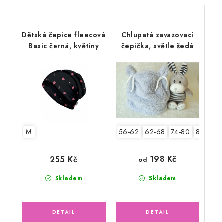
Dětská čepice fleecová
Chlupatá zavazovací
Basic černá, květiny
čepička, světle šedá
M
56-62
62-68
74-80
80-86
198 Kč
255 Kč
od
Skladem
Skladem