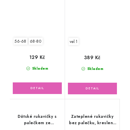
56-68
68-80
vel.1
129 Kč
389 Kč
Skladem
Skladem
Dětské rukavičky s
Zateplené rukavičky
palečkem ze
bez palečku, kreslená
svetroviny, černobílé
zvířátka