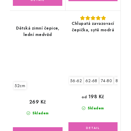
Chlupatá zavazovací
Dětská zimní čepice,
čepička, sytě modrá
lední medvěd
56-62
62-68
74-80
80-86
52cm
198 Kč
od
269 Kč
Skladem
Skladem