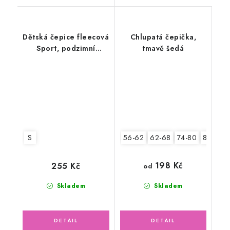
Dětská čepice fleecová
Chlupatá čepička,
Sport, podzimní
tmavě šedá
bobule
S
56-62
62-68
74-80
80-86
198 Kč
255 Kč
od
Skladem
Skladem