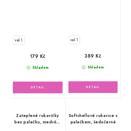
vel.1
vel.1
389 Kč
179 Kč
Skladem
Skladem
Zateplené rukavičky
Softshellové rukavice s
bez palečku, medvědí
palečkem, šedočerné
holčička