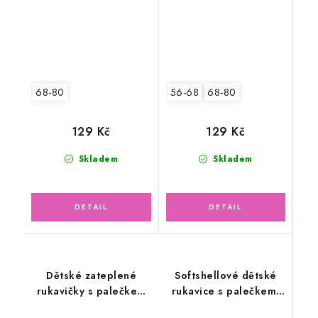
68-80
56-68
68-80
129 Kč
129 Kč
Skladem
Skladem
Dětské zateplené
Softshellové dětské
rukavičky s palečkem
rukavice s palečkem,
fleece, modré
černorůžové